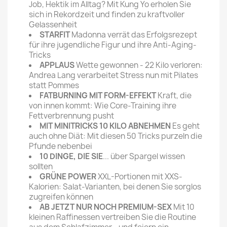
Job, Hektik im Alltag? Mit Kung Yo erholen Sie
sich in Rekordzeit und finden zu kraftvoller
Gelassenheit
STARFIT
Madonna verrät das Erfolgsrezept
für ihre jugendliche Figur und ihre Anti-Aging-
Tricks
APPLAUS
Wette gewonnen - 22 Kilo verloren:
Andrea Lang verarbeitet Stress nun mit Pilates
statt Pommes
FATBURNING MIT FORM-EFFEKT
Kraft, die
von innen kommt: Wie Core-Training ihre
Fettverbrennung pusht
MIT MINITRICKS 10 KILO ABNEHMEN
Es geht
auch ohne Diät: Mit diesen 50 Tricks purzeln die
Pfunde nebenbei
10 DINGE, DIE SIE
... über Spargel wissen
sollten
GRÜNE POWER
XXL-Portionen mit XXS-
Kalorien: Salat-Varianten, bei denen Sie sorglos
zugreifen können
AB JETZT NUR NOCH PREMIUM-SEX
Mit 10
kleinen Raffinessen vertreiben Sie die Routine