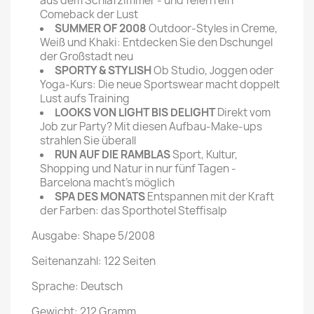
aus dem Schlafzimmer - und feiern ein
Comeback der Lust
SUMMER OF 2008
Outdoor-Styles in Creme,
Weiß und Khaki: Entdecken Sie den Dschungel
der Großstadt neu
SPORTY & STYLISH
Ob Studio, Joggen oder
Yoga-Kurs: Die neue Sportswear macht doppelt
Lust aufs Training
LOOKS VON LIGHT BIS DELIGHT
Direkt vom
Job zur Party? Mit diesen Aufbau-Make-ups
strahlen Sie überall
RUN AUF DIE RAMBLAS
Sport, Kultur,
Shopping und Natur in nur fünf Tagen -
Barcelona macht's möglich
SPA DES MONATS
Entspannen mit der Kraft
der Farben: das Sporthotel Steffisalp
Ausgabe: Shape 5/2008
Seitenanzahl: 122 Seiten
Sprache: Deutsch
Gewicht: 212 Gramm