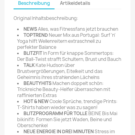
Beschreibung
Artikeldetails
Original Inhaltsbeschreibung:
NEWS
Alles, was Fitnessfans jetzt brauchen
TOPTREND
Neuer Mix aus Portugal: Surf 'n'
Yoga hilft Wellenreitern extraschnell zu
perfekter Balance
BLITZFIT
In Form für knappe Sommertops:
Der Ball-Twist strafft Schultern, Brust und Bauch
TALK
Kate Hudson über
Brustvergrößerungen, Eitelkeit und das
Geheimnis ihres strahlenden Lächelns
BEAUTYHITS
Machen doppelt schön:
Trickreiche Beauty-Helfer überraschen mit
raffinierten Extras
HOT & NEW
Coole Sprüche, trendige Prints:
T-Shirts haben wieder was zu sagen!
BLITZPROGRAMM FÜR TOLLE
BEINE Bis Mai
bikinifit: Formen Sie jetzt Waden, Beine und
Oberschenkel
NEUE ENERGIE IN DREI MINUTEN
Stress im