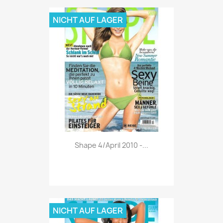
NICHT AUF LAGER
Vorschau

Shape 4/April 2010 -...
NICHT AUF LAGER