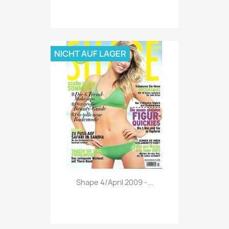
NICHT AUF LAGER
Vorschau

Shape 4/April 2009 -...