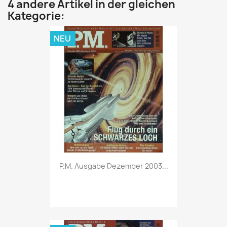
4 andere Artikel in der gleichen
Kategorie:
NEU
Vorschau

P.M. Ausgabe Dezember 2003...