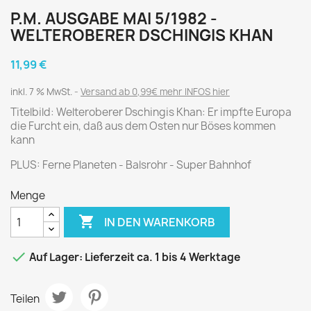
P.M. AUSGABE MAI 5/1982 -
WELTEROBERER DSCHINGIS KHAN
11,99 €
inkl. 7 % MwSt.
Versand ab 0,99€ mehr INFOS hier
Titelbild: Welteroberer Dschingis Khan: Er impfte Europa
die Furcht ein, daß aus dem Osten nur Böses kommen
kann
PLUS: Ferne Planeten - Balsrohr - Super Bahnhof
Menge

IN DEN WARENKORB

Auf Lager: Lieferzeit ca. 1 bis 4 Werktage
Teilen