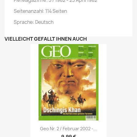
PM Magazin Nr. 5 / 1982 - 23 April 1982
Seitenanzahl: 114 Seiten
Sprache: Deutsch
VIELLEICHT GEFÄLLT IHNEN AUCH
Vorschau

Geo Nr. 2 / Februar 2002 -...
9,99 €