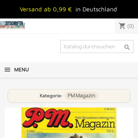
Versand ab 0,99 €
in Deutschland
shopping_cart
(0)

MENU
PM Magazin
Kategorie: