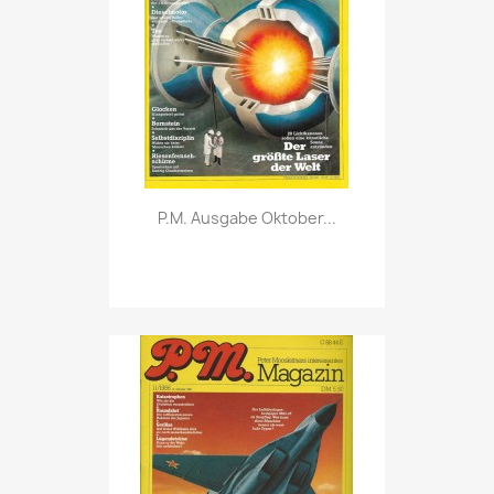
Vorschau

P.M. Ausgabe Oktober...