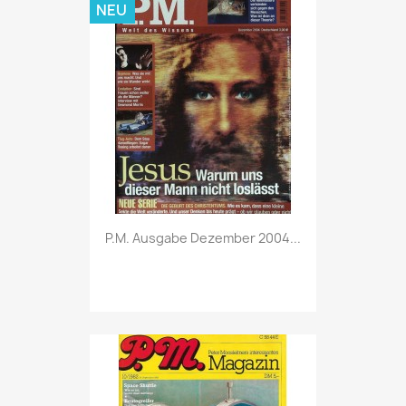
NEU
Vorschau

P.M. Ausgabe Dezember 2004...