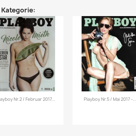
n Kategorie:
Vorschau
Vorschau


layboy Nr.2 / Februar 2017...
Playboy Nr.5 / Mai 2017 -..