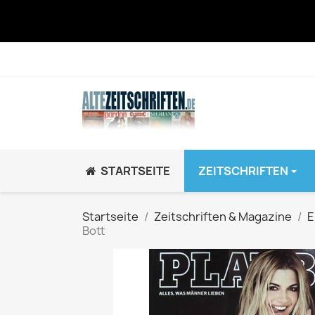
STARTSEITE
ZEITSCHRIFTEN
JUGEND / K
Startseite
Zeitschriften & Magazine
E
Bott
BRAVO GiRL!
BRAVO HipHop
BRAVO Zeitsch
hey!