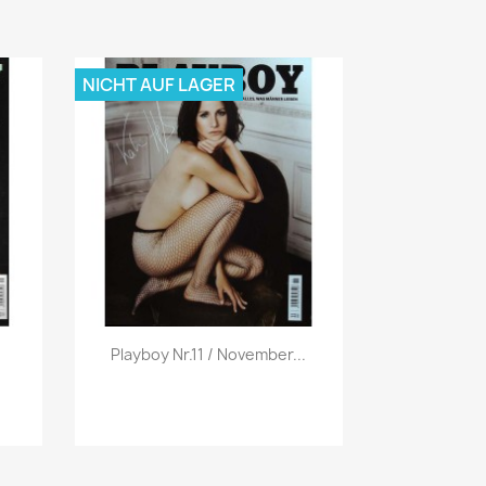
NICHT AUF LAGER
Vorschau

.
Playboy Nr.11 / November...