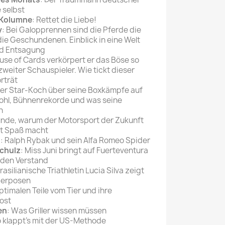
e selbst
-Kolumne
: Rettet die Liebe!
y
: Bei Galopprennen sind die Pferde die
die Geschundenen. Einblick in eine Welt
nd Entsagung
ouse of Cards verkörpert er das Böse so
weiter Schauspieler. Wie tickt dieser
rträt
Der Star-Koch über seine Boxkämpfe auf
nkohl, Bühnenrekorde und was seine
n
nde, warum der Motorsport der Zukunft
rt Spaß macht
h
: Ralph Rybak und sein Alfa Romeo Spider
Schulz
: Miss Juni bringt auf Fuerteventura
m den Verstand
brasilianische Triathletin Lucia Silva zeigt
egerposen
optimalen Teile vom Tier und ihre
ost
en
: Was Griller wissen müssen
o klappt's mit der US-Methode