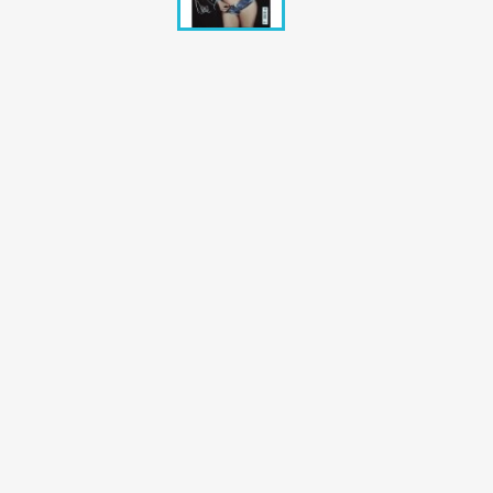
Bunte Illustrie
Cicero Zeitsch
Das Magazin
DER SPIEGEL Z
Eulenspiegel
Max Zeitschri
Neue Post
Neue Revue
pardon Zeitsc
Quick
stern Archiv
stern Biografi
Tempo Zeitsch
Wiener