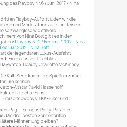
ung des Playboy Nr.6 / Juni 2017 - Nina
Mein schöner
Garten
dritten Playboy-Auftritt luden wir die
selber machen
erin und Moderatorin auf eine Reise in
ne so zwanglose wie stilvolle
Selbst ist der
h mehr von Nina Bott gibt es in den
Mann
sgaben:
Playboy Nr.2 / Februar 2002 - Nina
 Februar 2012 - Nina Bott
SONSTIGE
tart der legendären Luxus-Ausfahrt
N
end
: Ein exklusiver Rückblick
Sonstige
e Baywatch-Beauty Charlotte McKinney —
Magazine
 Die Kult-Serie kommt als Spielfilm zurück
lten Sie kennen
ywatch-Altstar David Hasselhoff
: Fakten für echte Fans
r
: Freizeitcowboys, FKK-Biker und
mens Pag — Europas Party-Paradies
es
: Die drei besten Sonnenbrillen
 ältere Männer jung bleiben?
des Monats
: Der Traummann deutscher