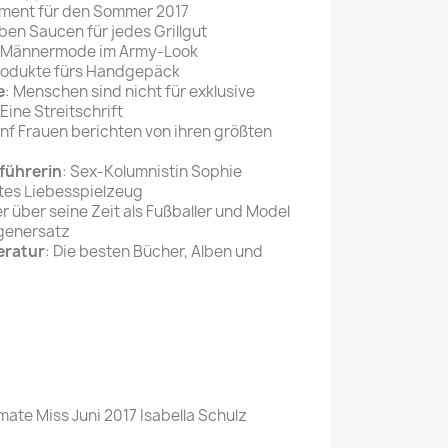
pment für den Sommer 2017
eben Saucen für jedes Grillgut
: Männermode im Army-Look
rodukte fürs Handgepäck
e
: Menschen sind nicht für exklusive
ine Streitschrift
ünf Frauen berichten von ihren größten
führerin
: Sex-Kolumnistin Sophie
stes Liebesspielzeug
r über seine Zeit als Fußballer und Model
ogenersatz
eratur
: Die besten Bücher, Alben und
mate Miss Juni 2017 Isabella Schulz