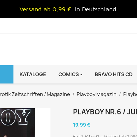
Versand ab 0,99 €
in Deutschland
KATALOGE
COMICS
BRAVO HITS CD
IND
FRAUEN
AUTO & MOTOR
rotik Zeitschriften / Magazine
Playboy Magazin
Playb
Brigitte
ADAC Motorwelt
 Special
Cosmopolitan
auto motor sport Archiv
PLAYBOY NR.6 / JU
rift
freundin
Autoprospekte &
19,99 €
InStyle
Broschüren
inkl. 7 % MwSt.
Versand ab 0,99€