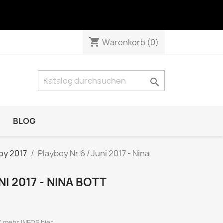
shopping_cart
Warenkorb
(0)

BLOG
NATUR & TECHNIK
oy 2017
Playboy Nr.6 / Juni 2017 - Nina
Das Tier
GEO Das neue Bild der Erde
NI 2017 - NINA BOTT
GEO Wissen
KOSMOS
 mehr INFOS hier