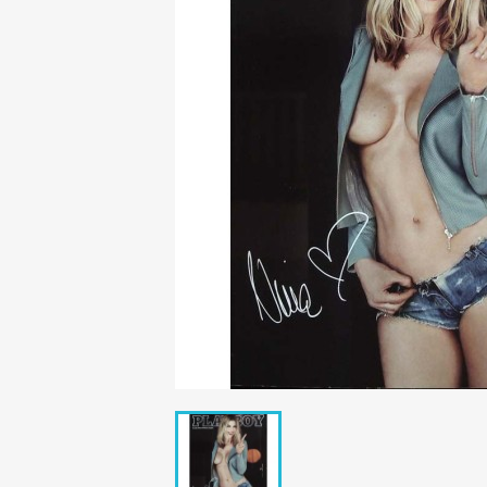
Mädchen
POP Rocky
Yam!
GESCHICHTE
BOULEVAR