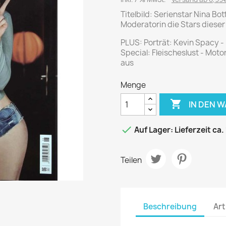
Journal
Die Fahrschule
Titelbild: Serienstar Nina Bo
Shape
Gute Fahrt
Moderatorin die Stars dieser W
Klassik Motorrad
PLUS: Porträt: Kevin Spacy -
MO Zeitschrift
Special: Fleischeslust - Moto
Motor Klassik
aus
Motorrad Classic
Menge
Motorrad Zeitschrift

IN DEN 
Oldtimer Markt
Programmhefte Rennen

Auf Lager: Lieferzeit ca.
PS das Sport Motorrad
Rallye Racing
Teilen
TOURENFAHRER
Beschreibung
Art
 / POLITIK /
FILM & KINO
REISE &
V
D
URLAUB
Bild und Funk
Gu