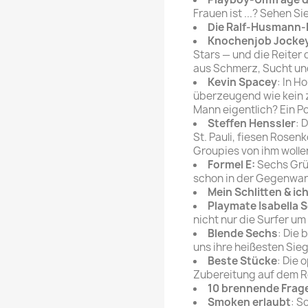
Frauen ist ...? Sehen Si
Die Ralf-Husmann
Knochenjob Jocke
Stars — und die Reiter 
aus Schmerz, Sucht u
Kevin Spacey
: In H
überzeugend wie kein z
Mann eigentlich? Ein Po
Steffen Henssler
: 
St. Pauli, fiesen Rose
Groupies von ihm wolle
Formel E:
Sechs Grü
schon in der Gegenwa
Mein Schlitten & ic
Playmate Isabella 
nicht nur die Surfer u
Blende Sechs
: Die 
uns ihre heißesten Si
Beste Stücke
: Die 
Zubereitung auf dem R
10 brennende Frag
Smoken erlaubt
: S