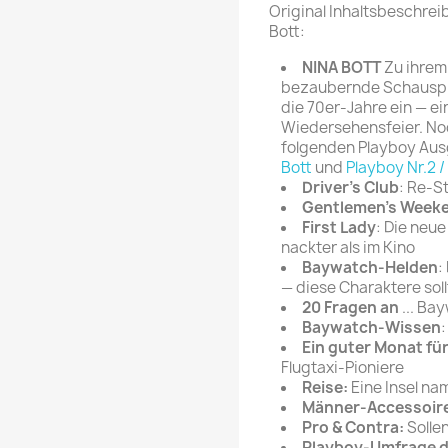
Original Inhaltsbeschreib
rte Zeitschrift
Mare
Bravo Screenfun
Bott:
rift
MERIAN
CINEMA
NINA BOTT
Zu ihrem 
Fernsehwoche
bezaubernde Schauspiel
eitschrift
die 70er-Jahre ein — ei
Funk Uhr
Wiedersehensfeier. Noc
 Magazin
Funk und Film
folgenden Playboy Au
ft
Bott
und
Playboy Nr.2 /
HÖRZU
TAGES &
Driver's Club
: Re-S
WOCHENZEITUNGE
N-Zone
Gentlemen's Week
First Lady
: Die neu
Bildzeitung
Progress Film
nackter als im Kino
hrift
Frankfurter Allgemeine
Baywatch-Helden
:
— diese Charaktere sol
Magazin
20 Fragen an
... Ba
Frankfurter Illustrierte
Baywatch-Wissen
e
Ein guter Monat fü
Flugtaxi-Pioniere
rift
Reise:
Eine Insel na
Männer-Accessoir
Pro & Contra:
Sollen
Playboy-Umfrage 