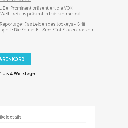
National Geographic
tt. Bei Prominent präsentiert die VOX
P.M. Biografie
elt, bei uns präsentiert sie sich selbst.
PM Magazin
 Reportage: Das Leiden des Jockeys - Grill
Unser Wald
rsport: Die Formel E - Sex: Fünf Frauen packen
MUSIK
MODE
Breakout
Anna burda
Graceland
Der Stern
WARENKORB
JUICE
Für Sie
Metal Hammer
neue mode
 1 bis 4 Werktage
Rolling Stone
Ottobre
Sports Illustrated
Verena
Vogue
ikeldetails
ERBRAUCHER
HANDWERK
ter Rat
Hobby