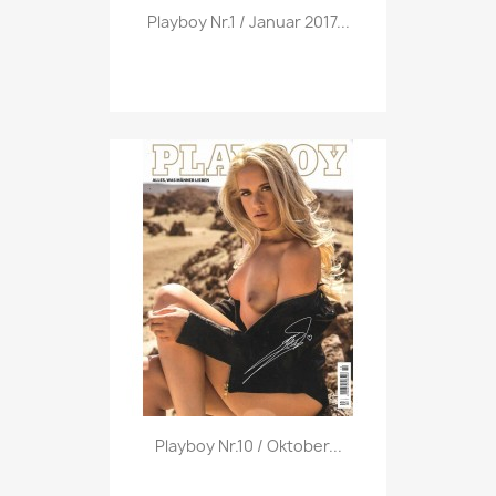
Vorschau

Playboy Nr.1 / Januar 2017...
Vorschau

Playboy Nr.10 / Oktober...