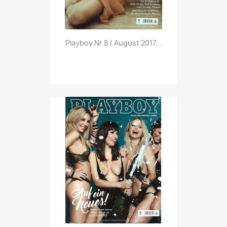
Vorschau

Playboy Nr.8 / August 2017...