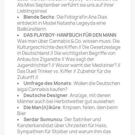
Als Miss September verführt sie uns auf ihrer
Lieblingsinsel
Blende Sechs
: Die Fotografin Ana Dias
entdeckt in Model Natasha Legeyda eine
Ballkünstlerin
DAS PLAYBOY-HANFBUCH FÜR DEN MANN
Was man über Cannabis & Co. wissen muss: Die
Kulturgeschichte des Kiffen // Die Gesetzeslage
in Deutschland // Die wichtigsten Begriffe von
Anbau bis Zigarette // Was sagt der
Jugendrichter? // Wovor warnt der Mediziner? //
Das Duell Trinker vs. Kiffer // Zubehör für die
Zukunft //
Umfrage des Monats
: Wollen die Deutschen
legal Cannabis kaufen?
Deutsche Designer
: Anzüge, mit denen
Männer auch bei Herbstwetter gut aussehen
Die Man(n)iküre
: Knipsen, feilen, ölen beim
Bier
Serdar Somuncu
: Der Satiriker und
Kanzlerkandidat über Uhrzeiten für Hass,
Sympathien für Stoiber und warum ihm das