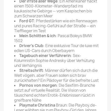
Der irrste aller Wege
: Ein Amerikaner hackt
einen 1500-Kilometer-Wanderpfad ins
kaukasische Gebirge — vom Kaspischen bis
zum Schwarzen Meer
Ford GT
: Pferdestärken wie ein Rennwagen
und pures Racing-Gefühl auf der Straße — ein
Tiefflieger im Test
Mein Schlitten & ich
: Pascal Boleys BMW
1502
Driver's Club
: Eine exklusive Tour de luxe mit
edlen US-Cars durch Oberbayern
Tagebuch einer Verführerin
: Sex-
Kolumnistin Sophie Andresky über Verhütung
und Verhängnis
Streitschrift
: Männer dürfen sich durch die
Welt vögeln, aber Frauen sollen sich brav
zurückhalten? Ein Plädoyer für die befreite Lust
Pornos von morgen
: Die Sexfilm-Branche
setzt auf virtuelle Realität. Die Vision von
täuschend echten Erotik-Erlebnissen rückt in
greifbare Nähe
Playmate Christina
Braun: Die Playboy.de-
Leser wählten sie zum Playboy-Girl des Jahres.