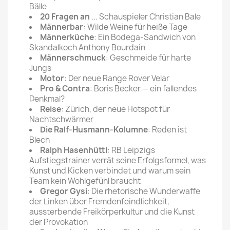
Bälle
20 Fragen an
... Schauspieler Christian Bale
Männerbar
: Wilde Weine für heiße Tage
Männerküche
: Ein Bodega-Sandwich von
Skandalkoch Anthony Bourdain
Männerschmuck
: Geschmeide für harte
Jungs
Motor
: Der neue Range Rover Velar
Pro & Contra
: Boris Becker — ein fallendes
Denkmal?
Reise
: Zürich, der neue Hotspot für
Nachtschwärmer
Die Ralf-Husmann-Kolumne
: Reden ist
Blech
Ralph Hasenhüttl
: RB Leipzigs
Aufstiegstrainer verrät seine Erfolgsformel, was
Kunst und Kicken verbindet und warum sein
Team kein Wohlgefühl braucht
Gregor Gysi
: Die rhetorische Wunderwaffe
der Linken über Fremdenfeindlichkeit,
aussterbende Freikörperkultur und die Kunst
der Provokation