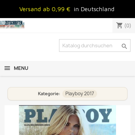
Versand ab 0,99 €
in Deutschland
shopping_cart
(0)

MENU
Playboy 2017
Kategorie: