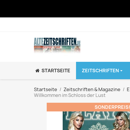
STARTSEITE
ZEITSCHRIFTEN
JUGEND / K
Startseite
Zeitschriften & Magazine
E
Willkommen im Schloss der Lust
BRAVO GiRL!
BRAVO HipHop
SONDERPREIS
BRAVO Zeitsch
hey!