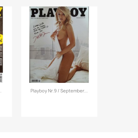
Vorschau

.
Playboy Nr.9 / September...