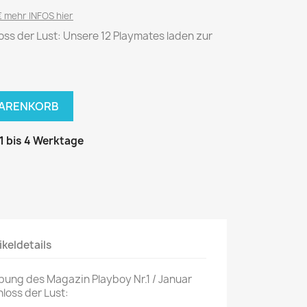
National Geographic
 mehr INFOS hier
P.M. Biografie
loss der Lust: Unsere 12 Playmates laden zur
PM Magazin
Unser Wald
MUSIK
MODE
WARENKORB
Breakout
Anna burda
Graceland
Der Stern
 1 bis 4 Werktage
JUICE
Für Sie
Metal Hammer
neue mode
Rolling Stone
Ottobre
Sports Illustrated
Verena
ikeldetails
Vogue
bung des Magazin Playboy Nr.1 / Januar
ERBRAUCHER
HANDWERK
loss der Lust:
ter Rat
Hobby