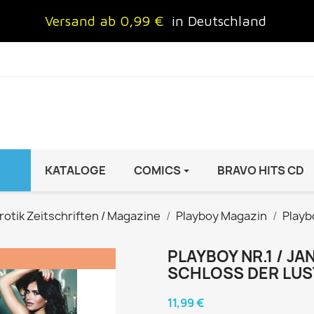
Versand ab 0,99 €
in Deutschland
KATALOGE
COMICS
BRAVO HITS CD
IND
FRAUEN
AUTO & MOTOR
rotik Zeitschriften / Magazine
Playboy Magazin
Playb
Brigitte
ADAC Motorwelt
 Special
Cosmopolitan
auto motor sport Archiv
PLAYBOY NR.1 / J
!
SCHLOSS DER LUS
rift
freundin
Autoprospekte &
InStyle
Broschüren
11,99 €