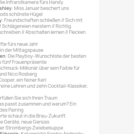
 Die Infrarotkamera fürs Handy
shley
: Miss Januar beschert uns
oods schönste Hügel
y
: Freundschaften schließen // Sich mit
 Schlägereien meistern // Richtig
 schreiben // Abschalten lernen // Flecken
fte fürs neue Jahr
 in der Mittagspause
len
: Die Playboy-Wunschliste der besten
 fünf Frauenpräsente
Schmuck-Millionär über sein Faible für
 und Nico Rosberg
Cooper, ein feiner Kerl
reine Lehren und zehn Cocktail-Klassiker,
erfüllen Sie sich Ihren Traum
as passt zusammen und warum? Ein
des Pairing
erte schaut in die Brau-Zukunft
ue Geräte, neue Genüss
ger Strombergs Zwiebelsuppe
führerin
: Kolumnistin Sophie Andresky