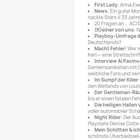
rte Zeitschrift
Mare
First Lady
: Anna Ew
Bravo Screenfun
News
: Ein guter Mo
rift
MERIAN
nackte Stars // 33 Jahre
CINEMA
20 Fragen an ... AC
Fernsehwoche
(K)einer von uns
: 
eitschrift
Playboy-Umfrage 
Funk Uhr
 Magazin
Deutschlands?
Funk und Film
Macht Fehler
! Wer 
ft
Kerl — eine Streitschrif
HÖRZU
TAGES &
Interview Al Pacino
WOCHENZEITUNGE
N-Zone
Gemeinsamkeiten mit G
Bildzeitung
weibliche Fans und sein
Progress Film
hrift
Im Sumpf der Killer
Frankfurter Allgemeine
den Wetlands von Loui
Magazin
Der Gentleman-Rä
bis er einen fatalen Fe
Frankfurter Illustrierte
Die heiligen Halle
e
voller automobiler Sch
rift
Night Rider
: Der Au
Playmate Denise Cotte
Mein Schlitten & ic
schönste Überbleibsel