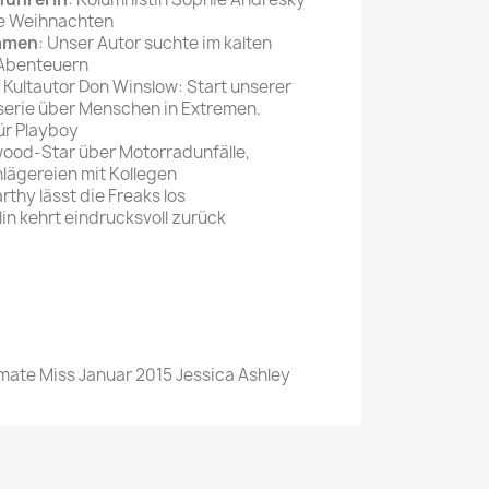
ße Weihnachten
Samen
: Unser Autor suchte im kalten
 Abenteuern
on Kultautor Don Winslow: Start unserer
rserie über Menschen in Extremen.
ür Playboy
ywood-Star über Motorradunfälle,
lägereien mit Kollegen
thy lässt die Freaks los
lin kehrt eindrucksvoll zurück
ymate Miss Januar 2015 Jessica Ashley