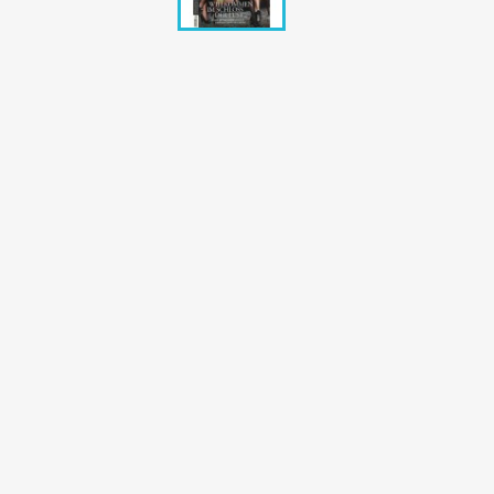
Bunte Illustrie
Cicero Zeitsch
Das Magazin
DER SPIEGEL Z
Eulenspiegel
Max Zeitschri
Neue Post
Neue Revue
pardon Zeitsc
Quick
stern Archiv
stern Biografi
Tempo Zeitsch
Wiener