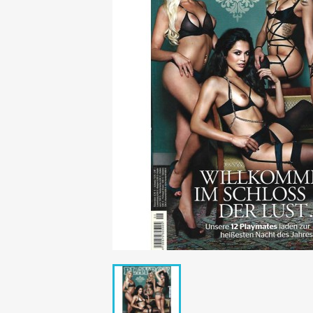
Mädchen
POP Rocky
Yam!
GESCHICHTE
BOULEVAR