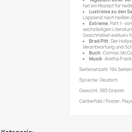
hat ein Rezept für hei
Lustreise zu den 
Lappland nach heißen
Extreme
, Part 1- v
sechsteiligen Literatu
Geschrieben exklusiv f
Brad Pitt
: Der Holl
Verantwortung und Sch
Buch
: Cormac McCar
Musik
: Aretha Frank
Seitenanzahl: 194 Seiten
Sprache: Deutsch
Gewicht: 383 Gramm
Centerfold / Poster: Pla