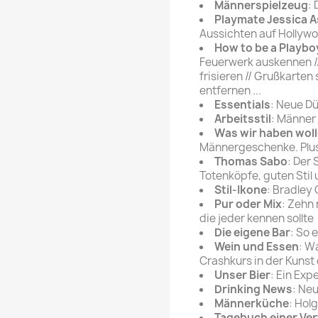
Männerspielzeug
:
Playmate Jessica A
Aussichten auf Hollyw
How to be a Playbo
Feuerwerk auskennen //
frisieren // Grußkarten
entfernen ...
Essentials
: Neue Dü
Arbeitsstil
: Männer
Was wir haben wol
Männergeschenke. Plus
Thomas Sabo
: Der 
Totenköpfe, guten Stil
Stil-Ikone
: Bradley 
Pur oder Mix
: Zehn 
die jeder kennen sollte
Die eigene Bar
: So 
Wein und Essen
: W
Crashkurs in der Kunst 
Unser Bier
: Ein Exp
Drinking News
: Ne
Männerküche
: Hol
Tagebuch einer Ver