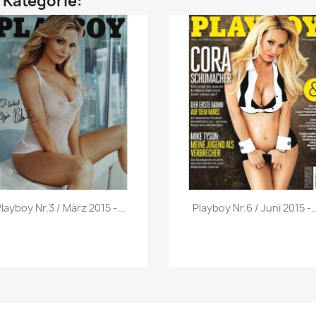
n Kategorie:
Vorschau
Vorschau


layboy Nr.3 / März 2015 -...
Playboy Nr.6 / Juni 2015 -..