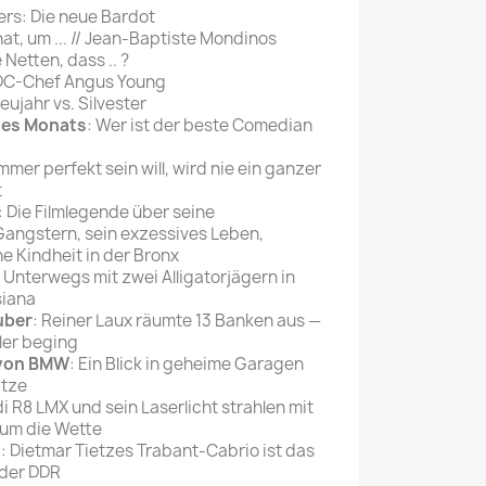
ers: Die neue Bardot
Mein schöner
nat, um ... // Jean-Baptiste Mondinos
 Netten, dass .. ?
Garten
/DC-Chef Angus Young
selber machen
Neujahr vs. Silvester
des Monats
: Wer ist der beste Comedian
Selbst ist der
Mann
immer perfekt sein will, wird nie ein ganzer
t
SONSTIGE
: Die Filmlegende über seine
N
angstern, sein exzessives Leben,
Sonstige
e Kindheit in der Bronx
Magazine
: Unterwegs mit zwei Alligatorjägern in
siana
uber
: Reiner Laux räumte 13 Banken aus —
hler beging
n von BMW
: Ein Blick in geheime Garagen
ätze
di R8 LMX und sein Laserlicht strahlen mit
 um die Wette
h
: Dietmar Tietzes Trabant-Cabrio ist das
 der DDR