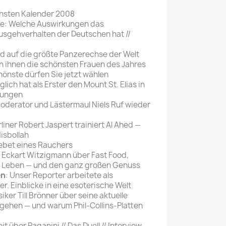
Mein schöner
schsten Kalender 2008
ge: Welche Auswirkungen das
Garten
usgehverhalten der Deutschen hat //
selber machen
gd auf die größte Panzerechse der Welt
Selbst ist der
n ihnen die schönsten Frauen des Jahres
Mann
chönste dürfen Sie jetzt wählen
glich hat als Erster den Mount St. Elias in
SONSTIGE
wungen
N
Moderator und Lästermaul Niels Ruf wieder
Sonstige
rliner Robert Jaspert trainiert Al Ahed —
Magazine
isbollah
ebet eines Rauchers
h Eckart Witzigmann über Fast Food,
m Leben — und den ganz großen Genuss
en
: Unser Reporter arbeitete als
. Einblicke in eine esoterische Welt
iker Till Brönner über seine aktuelle
ehen — und warum Phil-Collins-Platten
it über Paganini // Das Duell // Interview