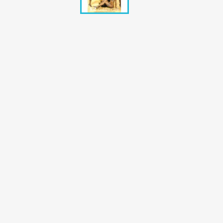
Bunte Illustrie
Cicero Zeitsch
Das Magazin
DER SPIEGEL Z
Eulenspiegel
Max Zeitschri
Neue Post
Neue Revue
pardon Zeitsc
Quick
stern Archiv
stern Biografi
Tempo Zeitsch
Wiener