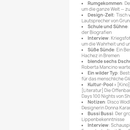
Rumgekommen
: D
um die ganze Welt — zu
Design-Zeit
: Tisch
Lautsprecher von Grund
Schule und Sühne
:
der Biografien
Interview
: Kriegsf
um die Wahrheit und u
Süße Sünde
: Ein B
Hachez in Bremen
blende sechs Dsch
Roberta Mancino wartet
Ein wilder Typ
: Best
für das menschliche Gl
Kultur-Pool
» [Kino]
[Literatur] Die Offenba
Days 100 Nights von Sh
Notizen
: Disco Wodk
Designerin Donna Karan
Bussi Bussi
: Der g
Lippenbekenntnisse
Interview
: Schausp