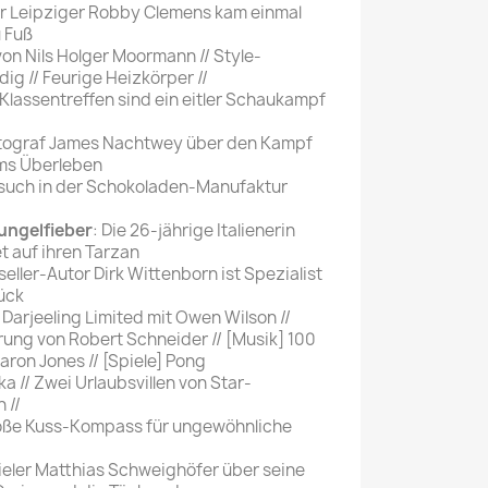
er Leipziger Robby Clemens kam einmal
 Fuß
 von Nils Holger Moormann // Style-
ig // Feurige Heizkörper //
 Klassentreffen sind ein eitler Schaukampf
otograf James Nachtwey über den Kampf
ms Überleben
esuch in der Schokoladen-Manufaktur
ungelfieber
: Die 26-jährige Italienerin
 auf ihren Tarzan
seller-Autor Dirk Wittenborn ist Spezialist
ück
 Darjeeling Limited mit Owen Wilson //
rung von Robert Schneider // [Musik] 100
aron Jones // [Spiele] Pong
a // Zwei Urlaubsvillen von Star-
 //
roße Kuss-Kompass für ungewöhnliche
ieler Matthias Schweighöfer über seine