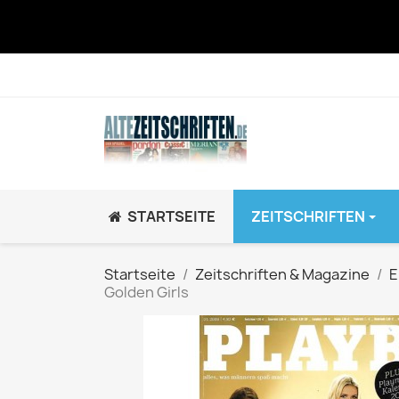
STARTSEITE
ZEITSCHRIFTEN
JUGEND / K
Startseite
Zeitschriften & Magazine
E
Golden Girls
BRAVO GiRL!
BRAVO HipHop
BRAVO Zeitsch
hey!