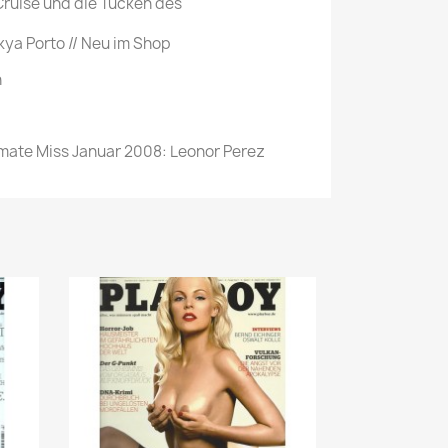
ruise und die Tücken des
kya Porto // Neu im Shop
n
ymate Miss Januar 2008: Leonor Perez