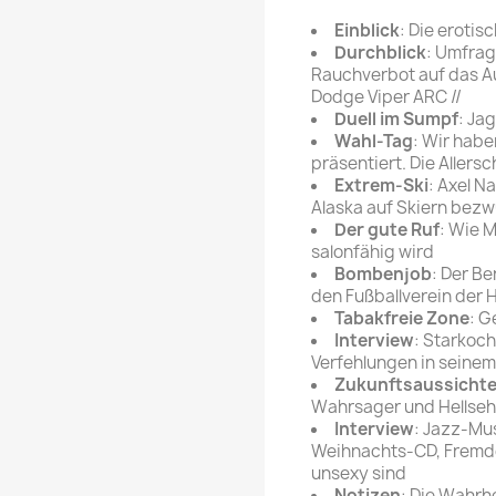
rte Zeitschrift
Mare
Bravo Screenfun
Einblick
: Die eroti
rift
MERIAN
Durchblick
: Umfra
CINEMA
Rauchverbot auf das A
Fernsehwoche
Dodge Viper ARC //
eitschrift
Duell im Sumpf
: Ja
Funk Uhr
Wahl-Tag
: Wir habe
 Magazin
Funk und Film
präsentiert. Die Allers
ft
Extrem-Ski
: Axel Na
HÖRZU
TAGES &
Alaska auf Skiern bez
WOCHENZEITUNGE
N-Zone
Der gute Ruf
: Wie 
salonfähig wird
Bildzeitung
Progress Film
Bombenjob
: Der Be
hrift
Frankfurter Allgemeine
den Fußballverein der H
Tabakfreie Zone
: G
Magazin
Interview
: Starkoc
Frankfurter Illustrierte
Verfehlungen in seine
e
Zukunftsaussicht
Wahrsager und Hellseher
rift
Interview
: Jazz-Mus
Weihnachts-CD, Fremdg
unsexy sind
Notizen
: Die Wahrhe