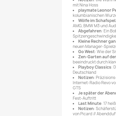
mit Nina Hoss
playmate Leonor P
kolumbianischen Wurze
Wölfe im Schafspel
AMG, BMW M3 und Audi 
Abgefahren
: Ein B
Spitzengeschwindigke
Kleine Rechner gan
neuen Manager-Spiel
Go West
: Wie der S
Zen-Garten auf d
beeindruckt durch klar
Playboy Classics
: 
Deutschland
Notizen
: Präzision
Internet-Radio Revo vo
GTS
Je später der Aben
Fest-Auftritt
Last Minute
: 17 he
Notizen
: Schäferst
von Picard // Abendduf