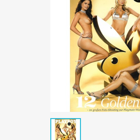
Mädchen
POP Rocky
Yam!
GESCHICHTE
BOULEVAR