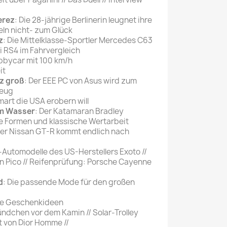
erez
: Die 28-jährige Berlinerin leugnet ihre
ln nicht- zum Glück
z
: Die Mittelklasse-Sportler Mercedes C63
RS4 im Fahrvergleich
obbycar mit 100 km/h
it
z groß
: Der EEE PC von Asus wird zum
zeug
mart die USA erobern will
em Wasser
: Der Katamaran Bradley
e Formen und klassische Wertarbeit
Der Nissan GT-R kommt endlich nach
s-Automodelle des US-Herstellers Exoto //
n Pico // Reifenprüfung: Porsche Cayenne
d
: Die passende Mode für den großen
iße Geschenkideen
ündchen vor dem Kamin // Solar-Trolley
t von Dior Homme //