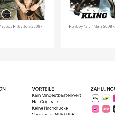
Vorschau
Vorschau


Playboy Nr.6 / Juni 2008 -...
Playboy Nr.3 / März 2008 -.
ON
VORTEILE
ZAHLUNG
Kein Mindestbestellwert
Nur Originale
Keine Nachdrucke
Versand ab NUR 0,99€