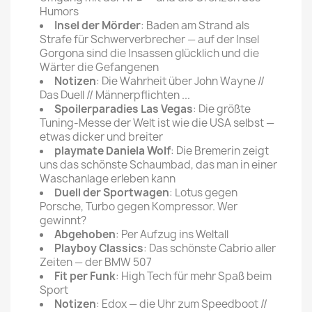
Humors
Insel der Mörder
: Baden am Strand als
Strafe für Schwerverbrecher — auf der Insel
Gorgona sind die Insassen glücklich und die
Wärter die Gefangenen
Notizen
: Die Wahrheit über John Wayne //
Das Duell // Männerpflichten ...
Spoilerparadies Las Vegas
: Die größte
Tuning-Messe der Welt ist wie die USA selbst —
etwas dicker und breiter
playmate Daniela Wolf
: Die Bremerin zeigt
uns das schönste Schaumbad, das man in einer
Waschanlage erleben kann
Duell der Sportwagen
: Lotus gegen
Porsche, Turbo gegen Kompressor. Wer
gewinnt?
Abgehoben
: Per Aufzug ins Weltall
Playboy Classics
: Das schönste Cabrio aller
Zeiten — der BMW 507
Fit per Funk
: High Tech für mehr Spaß beim
Sport
Notizen
: Edox — die Uhr zum Speedboot //