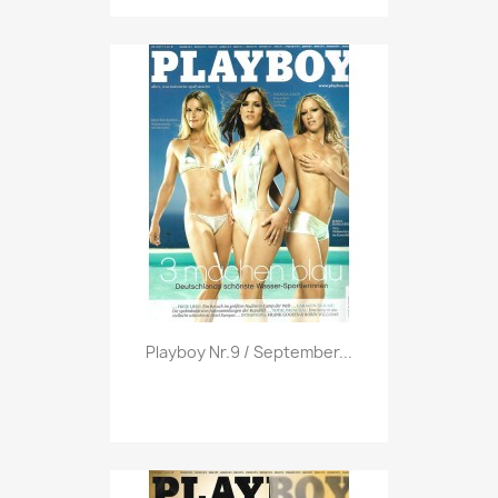
Vorschau

Playboy Nr.9 / September...