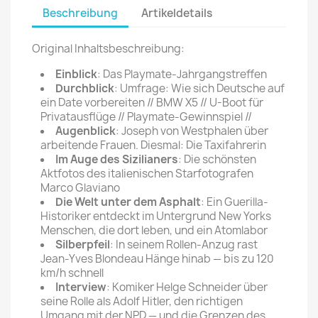
Beschreibung
Artikeldetails
Original Inhaltsbeschreibung:
Einblick
: Das Playmate-Jahrgangstreffen
Durchblick
: Umfrage: Wie sich Deutsche auf
ein Date vorbereiten // BMW X5 // U-Boot für
Privatausflüge // Playmate-Gewinnspiel //
Augenblick
: Joseph von Westphalen über
arbeitende Frauen. Diesmal: Die Taxifahrerin
Im Auge des Sizilianers
: Die schönsten
Aktfotos des italienischen Starfotografen
Marco Glaviano
Die Welt unter dem Asphalt
: Ein Guerilla-
Historiker entdeckt im Untergrund New Yorks
Menschen, die dort leben, und ein Atomlabor
Silberpfeil
: In seinem Rollen-Anzug rast
Jean-Yves Blondeau Hänge hinab — bis zu 120
km/h schnell
Interview
: Komiker Helge Schneider über
seine Rolle als Adolf Hitler, den richtigen
Umgang mit der NPD — und die Grenzen des