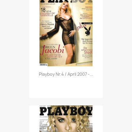
Vorschau

Playboy Nr.4 / April 2007 -...