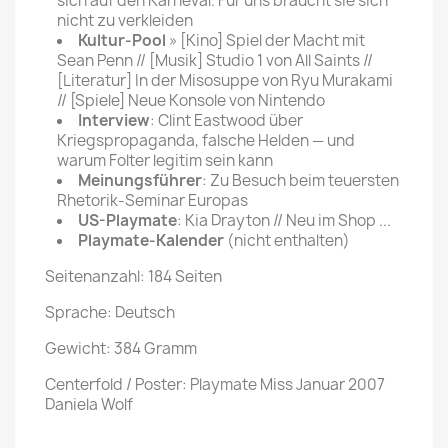
sich auf den Karneval. Für uns braucht sie sich
nicht zu verkleiden
Kultur-Pool
» [Kino] Spiel der Macht mit
Sean Penn // [Musik] Studio 1 von All Saints //
[Literatur] In der Misosuppe von Ryu Murakami
// [Spiele] Neue Konsole von Nintendo
Interview
: Clint Eastwood über
Kriegspropaganda, falsche Helden — und
warum Folter legitim sein kann
Meinungsführer
: Zu Besuch beim teuersten
Rhetorik-Seminar Europas
US-Playmate
: Kia Drayton // Neu im Shop ...
Playmate-Kalender
(nicht enthalten)
Seitenanzahl: 184 Seiten
Sprache: Deutsch
Gewicht: 384 Gramm
Centerfold / Poster: Playmate Miss Januar 2007
Daniela Wolf