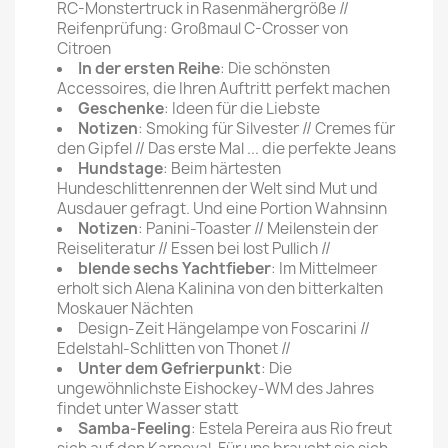
RC-Monstertruck in Rasenmähergröße //
Reifenprüfung: Großmaul C-Crosser von
Citroen
In der ersten Reihe
: Die schönsten
Accessoires, die Ihren Auftritt perfekt machen
Geschenke
: Ideen für die Liebste
Notizen
: Smoking für Silvester // Cremes für
den Gipfel // Das erste Mal ... die perfekte Jeans
Hundstage
: Beim härtesten
Hundeschlittenrennen der Welt sind Mut und
Ausdauer gefragt. Und eine Portion Wahnsinn
Notizen
: Panini-Toaster // Meilenstein der
Reiseliteratur // Essen bei lost Pullich //
blende sechs Yachtfieber
: Im Mittelmeer
erholt sich Alena Kalinina von den bitterkalten
Moskauer Nächten
Design-Zeit Hängelampe von Foscarini //
Edelstahl-Schlitten von Thonet //
Unter dem Gefrierpunkt
: Die
ungewöhnlichste Eishockey-WM des Jahres
findet unter Wasser statt
Samba-Feeling
: Estela Pereira aus Rio freut