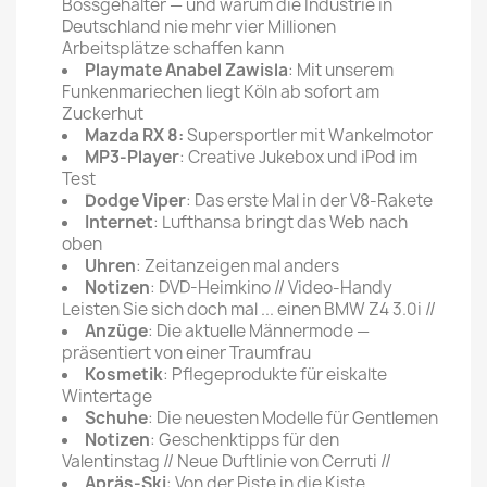
Bossgehälter — und warum die Industrie in
Deutschland nie mehr vier Millionen
Arbeitsplätze schaffen kann
Playmate Anabel Zawisla
: Mit unserem
Funkenmariechen liegt Köln ab sofort am
Zuckerhut
Mazda RX 8:
Supersportler mit Wankelmotor
MP3-Player
: Creative Jukebox und iPod im
Test
Dodge Viper
: Das erste Mal in der V8-Rakete
Internet
: Lufthansa bringt das Web nach
oben
Uhren
: Zeitanzeigen mal anders
Notizen
: DVD-Heimkino // Video-Handy
Leisten Sie sich doch mal ... einen BMW Z4 3.0i //
Anzüge
: Die aktuelle Männermode —
präsentiert von einer Traumfrau
Kosmetik
: Pflegeprodukte für eiskalte
Wintertage
Schuhe
: Die neuesten Modelle für Gentlemen
Notizen
: Geschenktipps für den
Valentinstag // Neue Duftlinie von Cerruti //
Apräs-Ski
: Von der Piste in die Kiste