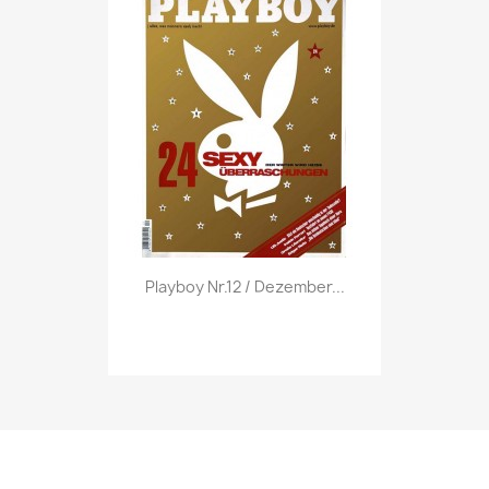
Vorschau

Playboy Nr.12 / Dezember...