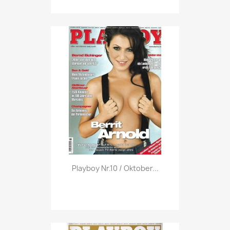
Vorschau

Playboy Nr.10 / Oktober...