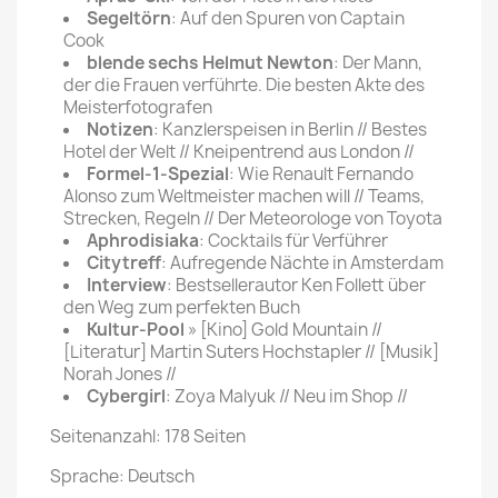
Segeltörn
: Auf den Spuren von Captain
Cook
blende sechs Helmut Newton
: Der Mann,
der die Frauen verführte. Die besten Akte des
Meisterfotografen
Notizen
: Kanzlerspeisen in Berlin // Bestes
Hotel der Welt // Kneipentrend aus London //
Formel-1-Spezial
: Wie Renault Fernando
Alonso zum Weltmeister machen will // Teams,
Strecken, Regeln // Der Meteorologe von Toyota
Aphrodisiaka
: Cocktails für Verführer
Citytreff
: Aufregende Nächte in Amsterdam
Interview
: Bestsellerautor Ken Follett über
den Weg zum perfekten Buch
Kultur-Pool
» [Kino] Gold Mountain //
[Literatur] Martin Suters Hochstapler // [Musik]
Norah Jones //
Cybergirl
: Zoya Malyuk // Neu im Shop //
Seitenanzahl: 178 Seiten
Sprache: Deutsch