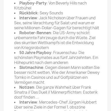
Playboy-Party
: Von Beverly Hills nach
Kitzbühel
Rückblick
: Sexy Sounds
Interview
: Jack Nicholson über Frauen und
Sex, seine Verachtung für Salat und warum er
seine Millionen-Dollar-Gagen für berechtigt hält
Roboter-Rennen
: Die US-Army schickt
unbemannte Fahrzeuge durch die Wüste. Ziel
des skurrilen Wettkampfs ist die Entwicklung
von Kriegsrobotern
50 Jahre Playboy
: Frauenschau: Die
schönsten Playmates aus fünf Jahrzehnten. Ein
Höhepunkt nach dem anderen
Slotmachine
: Gegen diesen Mann sollten Sie
besser nicht wetten. Wie der Amerikaner Dewey
Tornko in Casinos und auf Golfplätzen ein
Vermögen macht
Notizen
: Die ganze Wahrheit über Frank
Sinatra // Das Duell // Männerpflichten: Esoterik
doof finden ...
Interview
: Mercedes-Chef Jürgen Hubbert
über seine Ziele in der Formel 1, obszöne