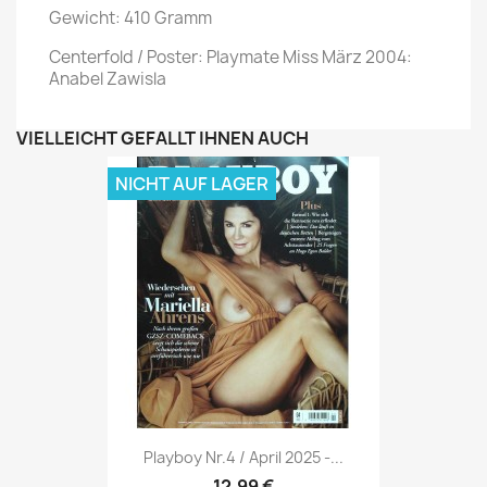
Gewicht: 410 Gramm
Centerfold / Poster: Playmate Miss März 2004:
Anabel Zawisla
VIELLEICHT GEFÄLLT IHNEN AUCH
NICHT AUF LAGER
Vorschau

Playboy Nr.4 / April 2025 -...
12,99 €