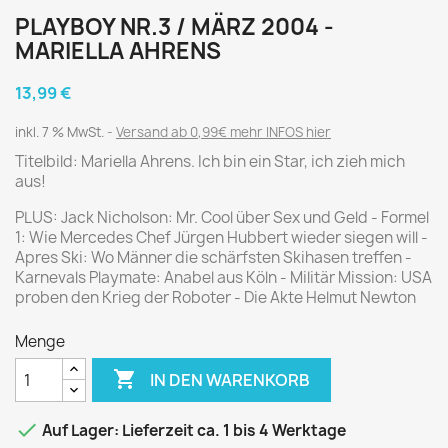
PLAYBOY NR.3 / MÄRZ 2004 -
MARIELLA AHRENS
13,99 €
inkl. 7 % MwSt.
Versand ab 0,99€ mehr INFOS hier
Titelbild: Mariella Ahrens. Ich bin ein Star, ich zieh mich
aus!
PLUS: Jack Nicholson: Mr. Cool über Sex und Geld - Formel
1: Wie Mercedes Chef Jürgen Hubbert wieder siegen will -
Apres Ski: Wo Männer die schärfsten Skihasen treffen -
Karnevals Playmate: Anabel aus Köln - Militär Mission: USA
proben den Krieg der Roboter - Die Akte Helmut Newton
Menge

IN DEN WARENKORB

Auf Lager: Lieferzeit ca. 1 bis 4 Werktage