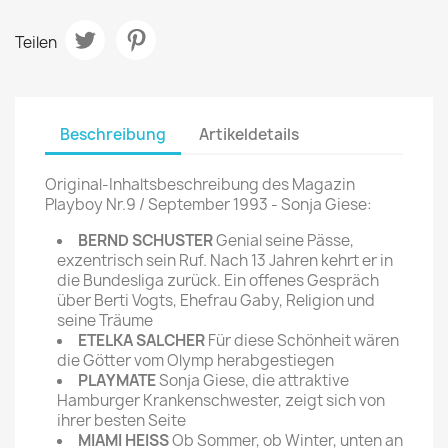
Teilen
Beschreibung
Artikeldetails
Original-Inhaltsbeschreibung des Magazin
Playboy Nr.9 / September 1993 - Sonja Giese:
BERND SCHUSTER
Genial seine Pässe,
exzentrisch sein Ruf. Nach 13 Jahren kehrt er in
die Bundesliga zurück. Ein offenes Gespräch
über Berti Vogts, Ehefrau Gaby, Religion und
seine Träume
ETELKA SALCHER
Für diese Schönheit wären
die Götter vom Olymp herabgestiegen
PLAYMATE
Sonja Giese, die attraktive
Hamburger Krankenschwester, zeigt sich von
ihrer besten Seite
MIAMI HEISS
Ob Sommer, ob Winter, unten an