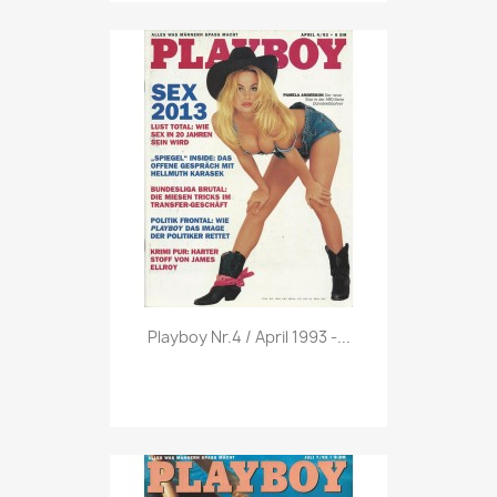
Vorschau

Playboy Nr.4 / April 1993 -...