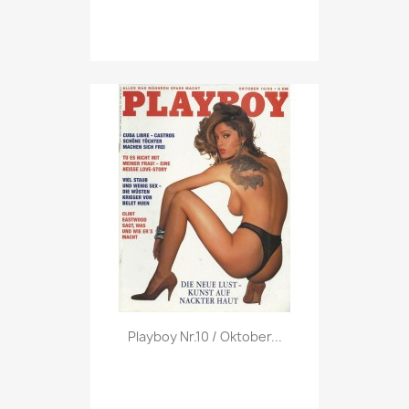
Vorschau

Playboy Nr.10 / Oktober...