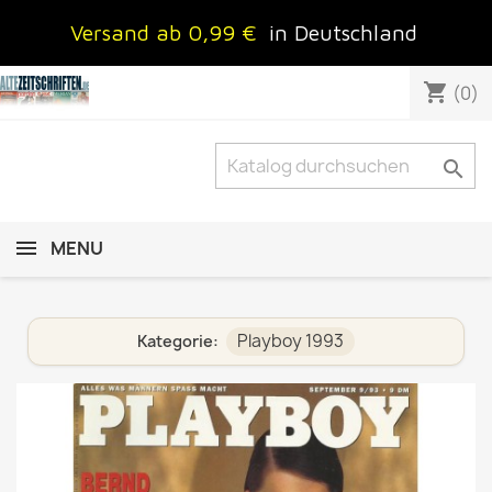
Versand ab 0,99 €
in Deutschland
shopping_cart
(0)

MENU
Playboy 1993
Kategorie: