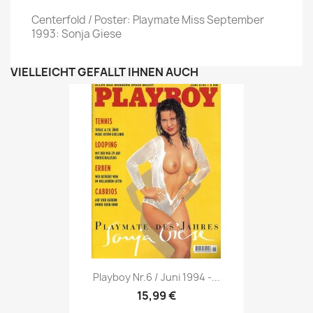
Centerfold / Poster: Playmate Miss September
1993: Sonja Giese
VIELLEICHT GEFÄLLT IHNEN AUCH
Vorschau

Playboy Nr.6 / Juni 1994 -...
15,99 €