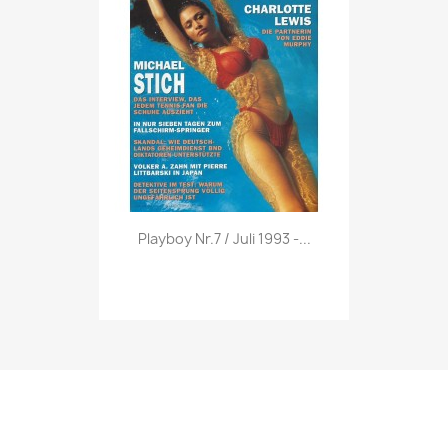
Vorschau

Playboy Nr.7 / Juli 1993 -...