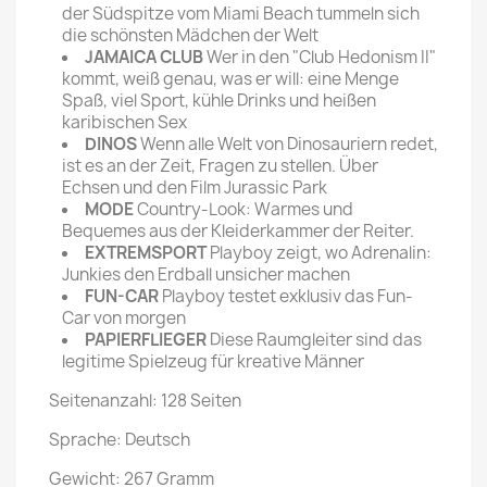
der Südspitze vom Miami Beach tummeln sich
die schönsten Mädchen der Welt
JAMAICA CLUB
Wer in den "Club Hedonism II"
kommt, weiß genau, was er will: eine Menge
Spaß, viel Sport, kühle Drinks und heißen
karibischen Sex
DINOS
Wenn alle Welt von Dinosauriern redet,
ist es an der Zeit, Fragen zu stellen. Über
Echsen und den Film Jurassic Park
MODE
Country-Look: Warmes und
Bequemes aus der Kleiderkammer der Reiter.
EXTREMSPORT
Playboy zeigt, wo Adrenalin:
Junkies den Erdball unsicher machen
FUN-CAR
Playboy testet exklusiv das Fun-
Car von morgen
PAPIERFLIEGER
Diese Raumgleiter sind das
legitime Spielzeug für kreative Männer
Seitenanzahl: 128 Seiten
Sprache: Deutsch
Gewicht: 267 Gramm