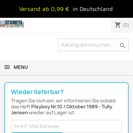
Versand ab 0,99 €
in Deutschland
shopping_cart
(0)

MENU
Wieder lieferbar?
Tragen Sie sich ein, wir informieren Sie sobald
das Heft
Playboy Nr.10 / Oktober 1989 - Tully
Jensen
wieder auf Lager ist.