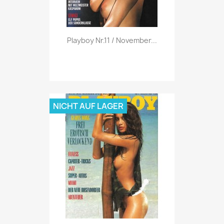
Vorschau

Playboy Nr.11 / November...
NICHT AUF LAGER