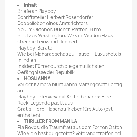
Inhalt
:
Briefe an Playboy
Schriftsteller Herbert Rosendorfer:
Doppelleben eines Amtsrichters
Neu im Oktober: Bücher, Platten, Filme
Brief aus Washington: Was im Weißen Haus
über die Leinwand flimmert
Playboy-Berater
Wie bei Maharadschas zu Hause — Luxushotels
in Indien
Insider: Führer durch die gemütlichsten
Gefängnisse der Republik
HOSIJANNA
Vor der Kamera blüht Janna Marangosoff richtig
auf
Playboy-Interview mit Keith Richards: Eine
Rock-Legende packt aus
Gratis — drei Hasenaufkleber fürs Auto (evtl.
enthalten)
THRILLER FROM MANILA
Pia Reyes, die Traumfrau aus dem Fernen Osten
Wie viele hast du getötet? Veteranentreffen bei