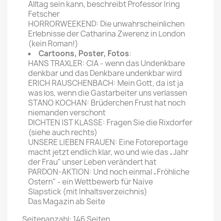
Alltag sein kann, beschreibt Professor Iring
Fetscher
HORRORWEEKEND: Die unwahrscheinlichen
Erlebnisse der Catharina Zwerenz in London
(kein Roman!)
Cartoons, Poster, Fotos
:
HANS TRAXLER: CIA - wenn das Undenkbare
denkbar und das Denkbare undenkbar wird
ERICH RAUSCHENBACH: Mein Gott, da ist ja
was los, wenn die Gastarbeiter uns verlassen
STANO KOCHAN: Brüderchen Frust hat noch
niemanden verschont
DICHTEN IST KLASSE: Fragen Sie die Rixdorfer
(siehe auch rechts)
UNSERE LIEBEN FRAUEN: Eine Fotoreportage
macht jetzt endlich klar, wo und wie das „Jahr
der Frau" unser Leben verändert hat
PARDON-AKTION: Und noch einmal „Fröhliche
Ostern" - ein Wettbewerb für Naive
Slapstick (mit Inhaltsverzeichnis)
Das Magazin ab Seite
Seitenanzahl: 146 Seiten