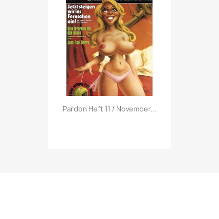
Vorschau

Pardon Heft 11 / November...