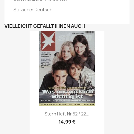
Sprache: Deutsch
VIELLEICHT GEFÄLLT IHNEN AUCH
Vorschau

Stern Heft Nr.52 / 22...
14,99 €