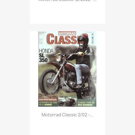
Vorschau

Motorrad Classic 2/02 -...