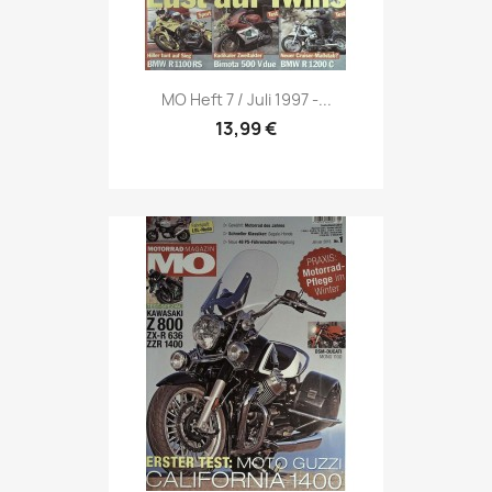
Vorschau

MO Heft 7 / Juli 1997 -...
13,99 €