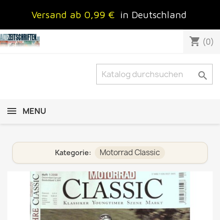
Versand ab 0,99 €
in Deutschland
shopping_cart
(0)

MENU
Motorrad Classic
Kategorie: