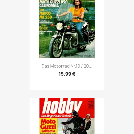
Vorschau

Das Motorrad Nr.19 / 20...
15,99 €