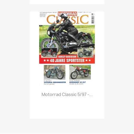
Vorschau

Motorrad Classic 5/97 -...