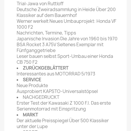
Trial-Jawa von Ruttloff
Deutsche Zweiradsammlung in Heide Über 200
Klassiker auf dem Bauernhof
Werner werkelt Neues Umbauprojekt: Honda VF
1000 F2
Nachrichten, Termine, Tipps
Japanische Invasion Die Jahre von 1960 bis 1970
BSA Rocket 3 A75V Seltenes Exemplar mit
Fünfganggetriebe
Leser bauen selbst Sport-Umbau einer Honda
CB 750 F2
ZURÜCKGEBLÄTTERT
Interessantes aus MOTORRAD 5/1973
SERVICE
Neue Produkte
Ausprobiert KAPSTO-Universalstöpsel
NACHGEDRUCKT
Erster Test der Kawasaki Z 1000 F.I. Das erste
Serienmotorrad mit Einspritzung
MARKT
Der aktuelle Preisspiegel Über 500 Klassiker
unter der Lupe