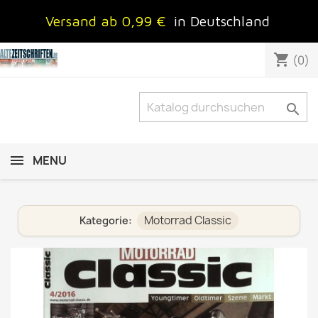
Versand ab 0,99 €
in Deutschland
shopping_cart
(0)

MENU
Motorrad Classic
Kategorie: