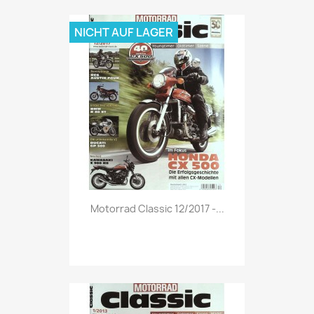
NICHT AUF LAGER
Vorschau

Motorrad Classic 12/2017 -...