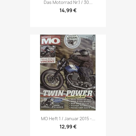
Vorschau

Das Motorrad Nr.1 / 30...
14,99 €
Vorschau

MO Heft 1 / Januar 2015 -...
12,99 €