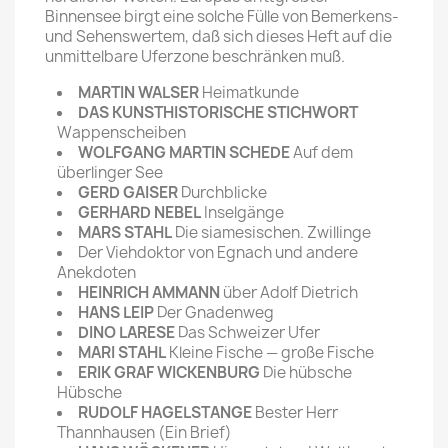
Binnensee birgt eine solche Fülle von Bemerkens-
und Sehenswertem, daß sich dieses Heft auf die
unmittelbare Uferzone beschränken muß.
MARTIN WALSER
Heimatkunde
DAS KUNSTHISTORISCHE STICHWORT
Wappenscheiben
WOLFGANG MARTIN SCHEDE
Auf dem
überlinger See
GERD GAISER
Durchblicke
GERHARD NEBEL
Inselgänge
MARS STAHL
Die siamesischen. Zwillinge
Der Viehdoktor von Egnach und andere
Anekdoten
HEINRICH AMMANN
über Adolf Dietrich
HANS LEIP
Der Gnadenweg
DINO LARESE
Das Schweizer Ufer
MARI STAHL
Kleine Fische — große Fische
ERIK GRAF WICKENBURG
Die hübsche
Hübsche
RUDOLF HAGELSTANGE
Bester Herr
Thannhausen (Ein Brief)