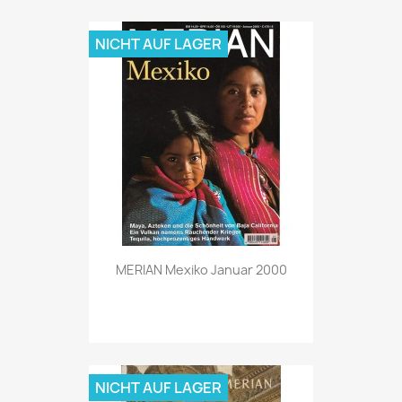
NICHT AUF LAGER
Vorschau

MERIAN Mexiko Januar 2000
NICHT AUF LAGER