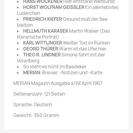
HANS WÖCKENER
Hier entstand Weltkunst
HORST WOLFRAM GEISSLER
Ein allerliebstes
Luderchen
FRIEDRICH KIEFER
Gesund muß der See
bleiben
HELLMUTH KARASEK
Martin Walser (Das
literarische Porträt)
KARL WITTLINGER
Weißer Tod im Rücken
GEORG THÜRER
Warm ist das Ufer hier
THEO R. LINDNER
Simone fährt mit der
Vorarlberg
So steht es nicht im Baedeker
MERIAN
-Brevier, -Notizen und -Karte
MERIAN Magazin Ausgabe 4/XX April 1967
Seitenanzahl: 121 Seiten
Sprache: Deutsch
Gewicht: 360 Gramm