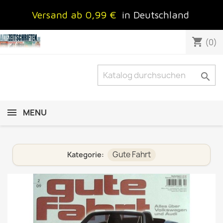
Versand ab 0,99 €
in Deutschland
shopping_cart
(0)

MENU
Gute Fahrt
Kategorie: