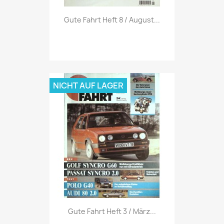
Vorschau

Gute Fahrt Heft 8 / August...
NICHT AUF LAGER
Vorschau

Gute Fahrt Heft 3 / März...