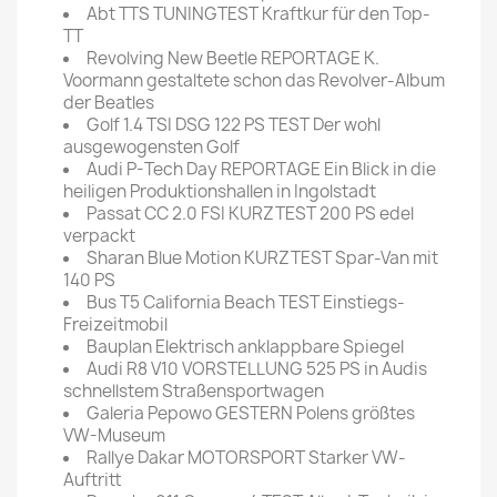
Abt TTS TUNINGTEST Kraftkur für den Top-
TT
Revolving New Beetle REPORTAGE K.
Voormann gestaltete schon das Revolver-Album
der Beatles
Golf 1.4 TSI DSG 122 PS TEST Der wohl
ausgewogensten Golf
Audi P-Tech Day REPORTAGE Ein Blick in die
heiligen Produktionshallen in Ingolstadt
Passat CC 2.0 FSI KURZTEST 200 PS edel
verpackt
Sharan Blue Motion KURZTEST Spar-Van mit
140 PS
Bus T5 California Beach TEST Einstiegs-
Freizeitmobil
Bauplan Elektrisch anklappbare Spiegel
Audi R8 V10 VORSTELLUNG 525 PS in Audis
schnellstem Straßensportwagen
Galeria Pepowo GESTERN Polens größtes
VW-Museum
Rallye Dakar MOTORSPORT Starker VW-
Auftritt