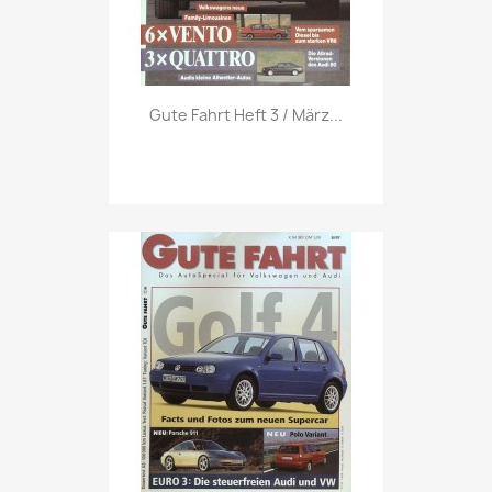
Vorschau

Gute Fahrt Heft 3 / März...