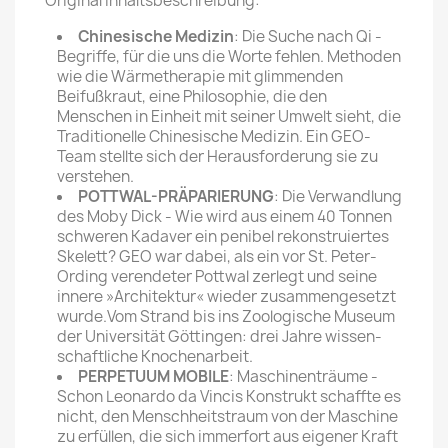
Original Inhaltsbeschreibung:
Chinesische Medizin
: Die Suche nach Qi -
Begriffe, für die uns die Worte fehlen. Methoden
wie die Wärmetherapie mit glimmenden
Beifußkraut, eine Philosophie, die den
Menschen in Einheit mit seiner Umwelt sieht, die
Traditionelle Chinesische Medizin. Ein GEO-
Team stellte sich der Herausforderung sie zu
verstehen.
POTTWAL-PRÄPARIERUNG
: Die Verwandlung
des Moby Dick - Wie wird aus einem 40 Tonnen
schweren Kadaver ein penibel rekonstruiertes
Skelett? GEO war dabei, als ein vor St. Peter-
Ording verendeter Pottwal zerlegt und seine
innere »Architektur« wieder zusammengesetzt
wurde.Vom Strand bis ins Zoologische Museum
der Universität Göttingen: drei Jahre wissen­
schaftliche Knochenarbeit.
PERPETUUM MOBILE
: Maschinenträume -
Schon Leonardo da Vincis Konstrukt schaffte es
nicht, den Menschheitstraum von der Maschine
zu erfüllen, die sich immerfort aus eigener Kraft