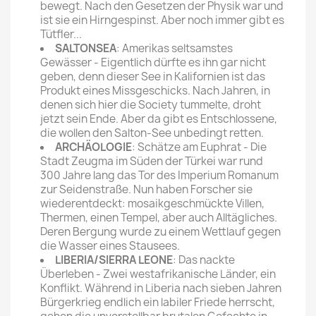
bewegt. Nach den Gesetzen der Physik war und
ist sie ein Hirngespinst. Aber noch immer gibt es
Tütfler...
SALTONSEA
: Amerikas seltsamstes
Gewässer - Eigentlich dürfte es ihn gar nicht
geben, denn dieser See in Kalifornien ist das
Produkt eines Missgeschicks. Nach Jahren, in
denen sich hier die Society tummelte, droht
jetzt sein Ende. Aber da gibt es Entschlossene,
die wollen den Salton-See unbedingt retten.
ARCHÄOLOGIE
: Schätze am Euphrat - Die
Stadt Zeugma im Süden der Türkei war rund
300 Jahre lang das Tor des Imperium Romanum
zur Seidenstraße. Nun haben Forscher sie
wiederentdeckt: mosaikgeschmückte Villen,
Ther­men, einen Tempel, aber auch Alltägliches.
Deren Bergung wurde zu einem Wettlauf gegen
die Wasser eines Stausees.
LIBERIA/SIERRA LEONE
: Das nackte
Überleben - Zwei westafrikanische Länder, ein
Konflikt. Während in Liberia nach sieben Jahren
Bürgerkrieg endlich ein labiler Friede herrscht,