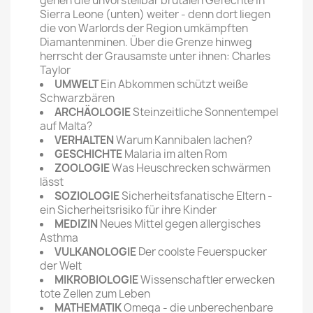
gehen die unvorstellbar brutalen Gefechte in
Sierra Leone (unten) weiter - denn dort liegen
die von Warlords der Region umkämpften
Diamantenminen. Über die Grenze hinweg
herrscht der Grausamste unter ihnen: Charles
Taylor
UMWELT
Ein Abkommen schützt weiße
Schwarzbären
ARCHÄOLOGIE
Steinzeitliche Sonnentempel
auf Malta?
VERHALTEN
Warum Kannibalen lachen?
GESCHICHTE
Malaria im alten Rom
ZOOLOGIE
Was Heuschrecken schwärmen
lässt
SOZIOLOGIE
Sicherheitsfanatische Eltern -
ein Sicherheits­risiko für ihre Kinder
MEDIZIN
Neues Mittel gegen allergisches
Asthma
VULKANOLOGIE
Der coolste Feuerspucker
der Welt
MIKROBIOLOGIE
Wissenschaftler erwecken
tote Zellen zum Leben
MATHEMATIK
Omega - die unberechenbare