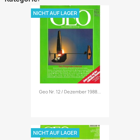
NICHT AUF LAGER
Vorschau

Geo Nr. 12 / Dezember 1988...
NICHT AUF LAGER