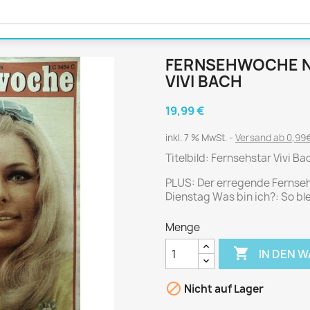
Journal
Die Fahrschule
Shape
Gute Fahrt
Klassik Motorrad
FERNSEHWOCHE NR. 
MO Zeitschrift
VIVI BACH
Motor Klassik
Motorrad Classic
19,99 €
Motorrad Zeitschrift
inkl. 7 % MwSt.
Versand ab 0,99€
Oldtimer Markt
Titelbild: Fernsehstar Vivi B
Programmhefte Rennen
PLUS: Der erregende Fernsehfil
PS das Sport Motorrad
Dienstag Was bin ich?: So b
Rallye Racing
Menge
TOURENFAHRER

IN DEN 
 / POLITIK /
FILM & KINO
REISE &
V

Nicht auf Lager
D
URLAUB
Bild und Funk
Gu