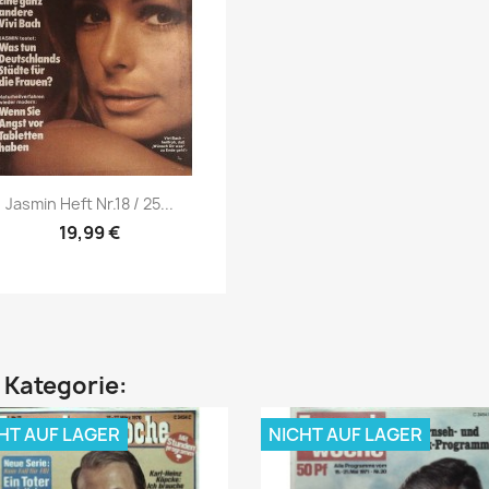
Vorschau

Jasmin Heft Nr.18 / 25...
19,99 €
n Kategorie:
HT AUF LAGER
NICHT AUF LAGER