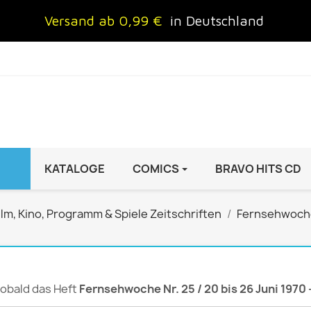
Versand ab 0,99 €
in Deutschland
KATALOGE
COMICS
BRAVO HITS CD
IND
FRAUEN
AUTO & MOTOR
ilm, Kino, Programm & Spiele Zeitschriften
Fernsehwoch
Brigitte
ADAC Motorwelt
 Special
Cosmopolitan
auto motor sport Archiv
rift
freundin
Autoprospekte &
 sobald das Heft
Fernsehwoche Nr. 25 / 20 bis 26 Juni 1970 
InStyle
Broschüren