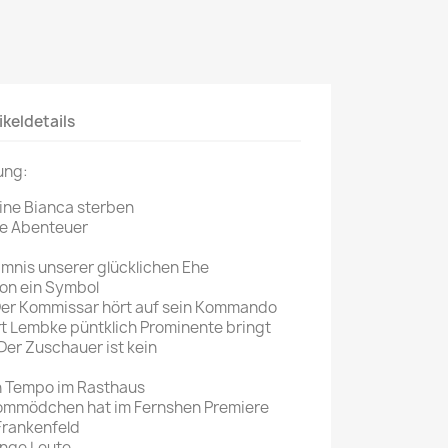
Mein schöner
Garten
selber machen
Selbst ist der
ikeldetails
Mann
ung:
SONSTIGE
N
ine Bianca sterben
Sonstige
he Abenteuer
Magazine
imnis unserer glücklichen Ehe
on ein Symbol
Der Kommissar hört auf sein Kommando
t Lembke püntklich Prominente bringt
 Der Zuschauer ist kein
n Tempo im Rasthaus
ommödchen hat im Fernshen Premiere
Frankenfeld
unge Leute