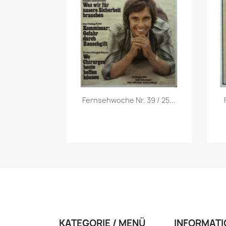
Vorschau

Fernsehwoche Nr. 39 / 25...
KATEGORIE / MENÜ
INFORMATI