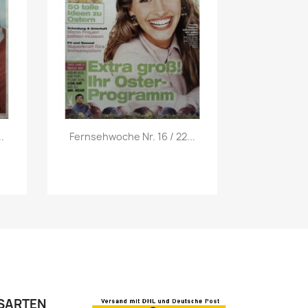
Vorschau

.
Fernsehwoche Nr. 16 / 22...
SARTEN