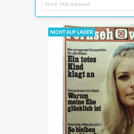
Mädchen
POP Rocky
Yam!
NICHT AUF LAGER
GESCHICHTE
BOULEVAR