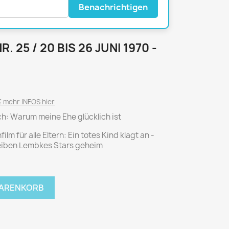
National Geographic
Benachrichtigen
P.M. Biografie
PM Magazin
25 / 20 BIS 26 JUNI 1970 -
Unser Wald
MUSIK
MODE
Breakout
Anna burda
Graceland
Der Stern
 mehr INFOS hier
JUICE
Für Sie
ach: Warum meine Ehe glücklich ist
Metal Hammer
neue mode
m für alle Eltern: Ein totes Kind klagt an -
Rolling Stone
Ottobre
leiben Lembkes Stars geheim
Sports Illustrated
Verena
WARENKORB
Vogue
ERBRAUCHER
HANDWERK
ter Rat
Hobby