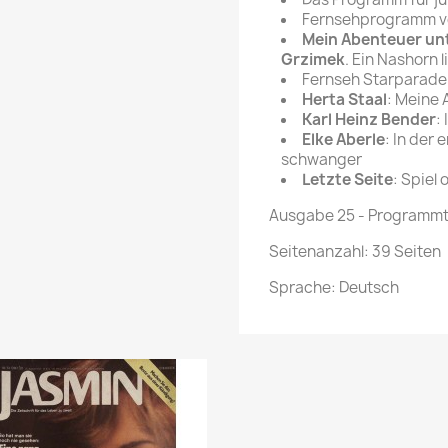
Fernsehprogramm vo
Mein Abenteuer unte
Grzimek
. Ein Nashorn l
Fernseh Starparade
Herta Staal
: Meine 
Karl Heinz Bender
:
Elke Aberle
: In der 
schwanger
Letzte Seite
: Spiel
Ausgabe 25 - Programmte
Seitenanzahl: 39 Seiten
Sprache: Deutsch