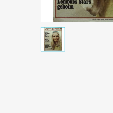
Bunte Illustrie
Cicero Zeitsch
Das Magazin
DER SPIEGEL Z
Eulenspiegel
Max Zeitschri
Neue Post
Neue Revue
pardon Zeitsc
Quick
stern Archiv
stern Biografi
Tempo Zeitsch
Wiener