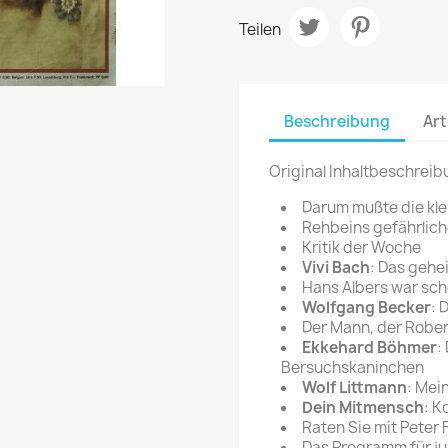
rte Zeitschrift
Mare
Bravo Screenfun
Teilen
rift
MERIAN
CINEMA
Fernsehwoche
eitschrift
Funk Uhr
Beschreibung
Art
 Magazin
Funk und Film
ft
Original Inhaltbeschreib
HÖRZU
TAGES &
WOCHENZEITUNGE
N-Zone
Darum mußte die kle
Rehbeins gefährlic
Bildzeitung
Progress Film
Kritik der Woche
hrift
Frankfurter Allgemeine
Vivi Bach
: Das gehe
Hans Albers war sch
Magazin
Wolfgang Becker
: 
Frankfurter Illustrierte
Der Mann, der Rober
e
Ekkehard Böhmer
:
Bersuchskaninchen
rift
Wolf Littmann
: Mei
Dein Mitmensch
: K
Raten Sie mit Peter 
Das Programm für j