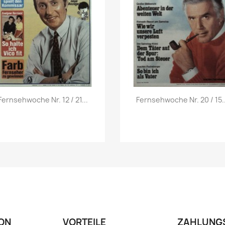
Vorschau
Vorschau


Fernsehwoche Nr. 12 / 21...
Fernsehwoche Nr. 20 / 15..
ON
VORTEILE
ZAHLUNG