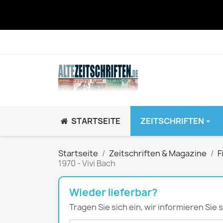
STARTSEITE
ZEITSCHRIFTEN
JUGEND / K
Startseite
Zeitschriften & Magazine
F
1970 - Vivi Bach
BRAVO GiRL!
BRAVO HipHop
Wieder lieferbar?
BRAVO Zeitsch
Tragen Sie sich ein, wir informieren Sie
hey!