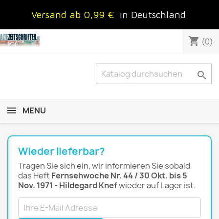
Versand ab 0,99 €
in Deutschland
shopping_cart
(0)

MENU
Wieder lieferbar?
Tragen Sie sich ein, wir informieren Sie sobald
das Heft
Fernsehwoche Nr. 44 / 30 Okt. bis 5
Nov. 1971 - Hildegard Knef
wieder auf Lager ist.