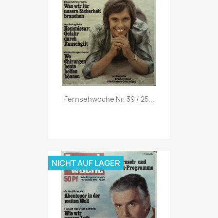
Vorschau

Fernsehwoche Nr. 39 / 25...
NICHT AUF LAGER