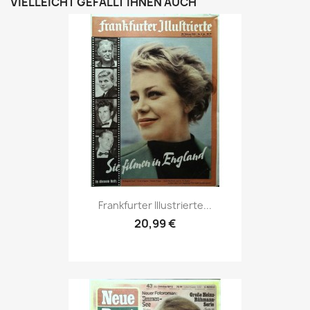
VIELLEICHT GEFÄLLT IHNEN AUCH
Vorschau

Frankfurter Illustrierte...
20,99 €