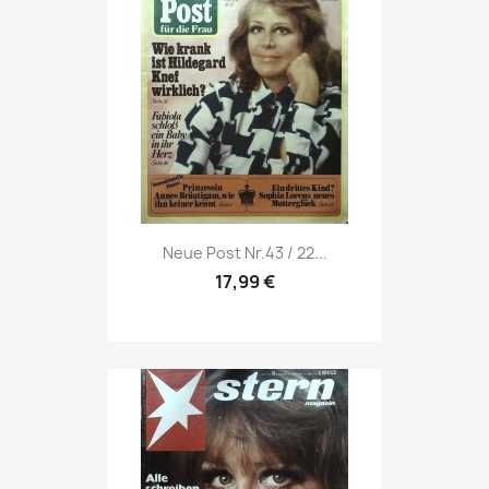
Vorschau

Neue Post Nr.43 / 22...
17,99 €