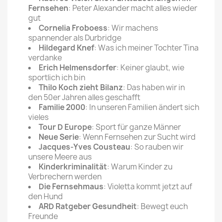
Fernsehen
: Peter Alexander macht alles wieder
gut
Cornelia Froboess
: Wir machens
spannender als Durbridge
Hildegard Knef
: Was ich meiner Tochter Tina
verdanke
Erich Helmensdorfer
: Keiner glaubt, wie
sportlich ich bin
Thilo Koch zieht Bilanz
: Das haben wir in
den 50er Jahren alles geschafft
Familie 2000
: In unseren Familien ändert sich
vieles
Tour D Europe
: Sport für ganze Männer
Neue Serie
: Wenn Fernsehen zur Sucht wird
Jacques-Yves Cousteau
: So rauben wir
unsere Meere aus
Kinderkriminalität
: Warum Kinder zu
Verbrechern werden
Die Fernsehmaus
: Violetta kommt jetzt auf
den Hund
ARD Ratgeber Gesundheit
: Bewegt euch
Freunde