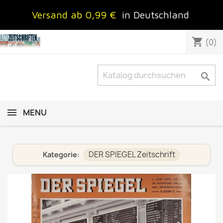
Versand ab 0,99 €
in Deutschland
shopping_cart
(0)

MENU
DER SPIEGEL Zeitschrift
Kategorie: