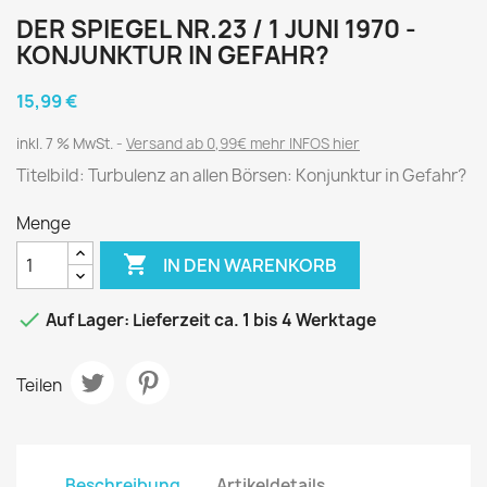
DER SPIEGEL NR.23 / 1 JUNI 1970 -
KONJUNKTUR IN GEFAHR?
15,99 €
inkl. 7 % MwSt.
Versand ab 0,99€ mehr INFOS hier
Titelbild: Turbulenz an allen Börsen: Konjunktur in Gefahr?
Menge

IN DEN WARENKORB

Auf Lager: Lieferzeit ca. 1 bis 4 Werktage
Teilen
Beschreibung
Artikeldetails