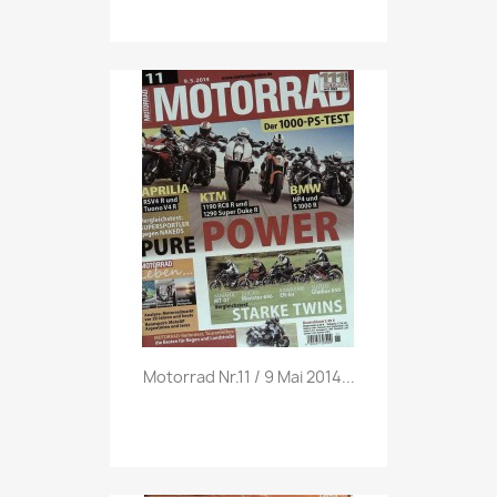
Vorschau

Motorrad Nr.11 / 9 Mai 2014...