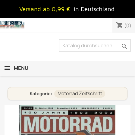
Versand ab 0,99 €
in Deutschland
shopping_cart
(0)

MENU
Motorrad Zeitschrift
Kategorie: