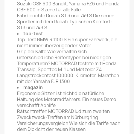
Suzuki GSF 600 Bandit, Yamaha FZ6 und Honda
CBF 600 in Szene für alle Fälle
Fahrberichte Ducati ST 3 und 749 S Die neuen
Sportler mit dem Ducati-typischen Komfort:
ST3 und 749 S
top-test
Top-Test BMW R 1100 S Ein super Fahrwerk, ein
nicht immer überzeugender Motor
Grip bei Kälte Wie verhalten sich
unterschiedliche Reifentypen bei niedrigen
Temperaturen? MOTORRAD testete mit Honda
Transalp, Sporttec M-1 und Metzeler Z4
Langstreckentest 100000-Kilometer-Marathon
mit der Yamaha FJR 1300
magazin
Ergonomie Sitzen ist nicht die natürliche
Haltung des Motorradfahrers. Ein neues Demo
verschafft Abhilfe
Rätschtreffen MOTORRAD lud zum zweiten
Zweckzweck-Treffen am Nürburgring
Versicherungsvergleich Wie sich die Tarife nach
dem Dickicht der neuen Klassen