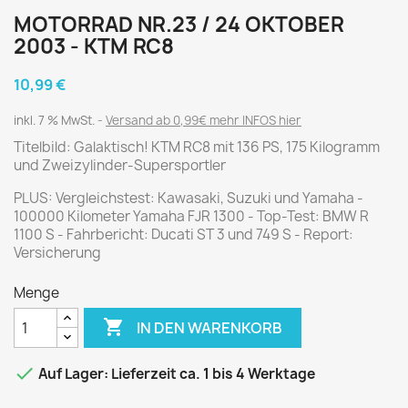
MOTORRAD NR.23 / 24 OKTOBER
2003 - KTM RC8
10,99 €
inkl. 7 % MwSt.
Versand ab 0,99€ mehr INFOS hier
Titelbild: Galaktisch! KTM RC8 mit 136 PS, 175 Kilogramm
und Zweizylinder-Supersportler
PLUS: Vergleichstest: Kawasaki, Suzuki und Yamaha -
100000 Kilometer Yamaha FJR 1300 - Top-Test: BMW R
1100 S - Fahrbericht: Ducati ST 3 und 749 S - Report:
Versicherung
Menge

IN DEN WARENKORB

Auf Lager: Lieferzeit ca. 1 bis 4 Werktage