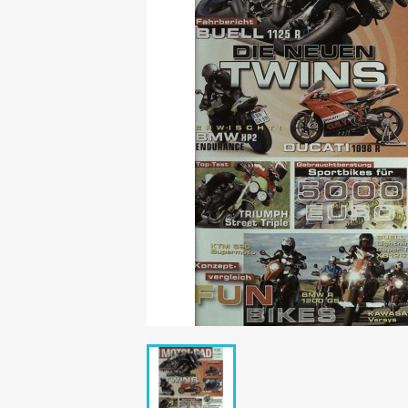
Mädchen
POP Rocky
Yam!
GESCHICHTE
BOULEVAR