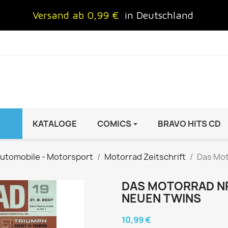
Versand ab 0,99 €
in Deutschland
KATALOGE
COMICS
BRAVO HITS CD
IND
FRAUEN
AUTO & MOTOR
utomobile - Motorsport
Motorrad Zeitschrift
Das Mot
Brigitte
ADAC Motorwelt
 Special
Cosmopolitan
auto motor sport Archiv
DAS MOTORRAD NR.1
NEUEN TWINS
rift
freundin
Autoprospekte &
InStyle
Broschüren
10,99 €