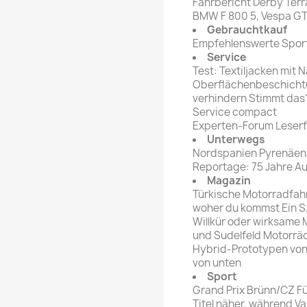
Fahrbericht Derby Terr
BMW F 800 5, Vespa GT
Gebrauchtkauf
Empfehlenswerte Sport
Service
Test: Textiljacken mit 
Oberflächenbeschichtu
verhindern Stimmt das
Service compact
Experten-Forum Leser
Unterwegs
Nordspanien Pyrenäen
Reportage: 75 Jahre A
Magazin
Türkische Motorradfahre
woher du kommst Ein 
Willkür oder wirksame 
und Sudelfeld Motorräd
Hybrid-Prototypen vo
von unten
Sport
Grand Prix Brünn/CZ Fü
Titel näher, während Va