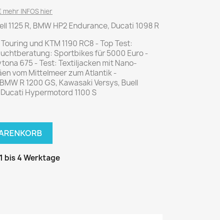
National Geographic
 mehr INFOS hier
P.M. Biografie
uell 1125 R, BMW HP2 Endurance, Ducati 1098 R
PM Magazin
 Touring und KTM 1190 RC8 - Top Test:
Unser Wald
auchtberatung: Sportbikes für 5000 Euro -
ona 675 - Test: Textiljacken mit Nano-
MUSIK
MODE
en vom Mittelmeer zum Atlantik -
Breakout
Anna burda
 BMW R 1200 GS, Kawasaki Versys, Buell
, Ducati Hypermotord 1100 S
Graceland
Der Stern
JUICE
Für Sie
Metal Hammer
neue mode
WARENKORB
Rolling Stone
Ottobre
Sports Illustrated
 1 bis 4 Werktage
Verena
Vogue
ERBRAUCHER
HANDWERK
ter Rat
Hobby