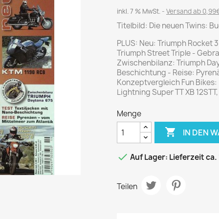
Journal
Die Fahrschule
inkl. 7 % MwSt.
Versand ab 0,99€
Shape
Gute Fahrt
Titelbild: Die neuen Twins: B
Klassik Motorrad
PLUS: Neu: Triumph Rocket 3
MO Zeitschrift
Triumph Street Triple - Gebr
Motor Klassik
Zwischenbilanz: Triumph Dayt
Beschichtung - Reise: Pyrenä
Motorrad Classic
Konzeptvergleich Fun Bikes:
Motorrad Zeitschrift
Lightning Super TT XB 12STT
Oldtimer Markt
Menge
Programmhefte Rennen

IN DEN 
PS das Sport Motorrad
Rallye Racing

Auf Lager: Lieferzeit ca.
TOURENFAHRER
Teilen
 / POLITIK /
FILM & KINO
REISE &
V
D
URLAUB
Bild und Funk
Gu