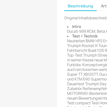
rte Zeitschrift
Mare
Beschreibung
Art
Bravo Screenfun
rift
MERIAN
CINEMA
Original Inhaltsbeschrei
Fernsehwoche
eitschrift
Intro
Funk Uhr
Ducati 999 RCM; Beta A
 Magazin
Funk und Film
Test + Technik
ft
Neuheiten BMW HP2 End
HÖRZU
TAGES &
Triumph Rocket III Tou
WOCHENZEITUNGE
N-Zone
Fahrbericht Buell 1125 
Top-Test Triumph Street
Bildzeitung
Progress Film
in seiner Klasse neue 
hrift
Frankfurter Allgemeine
Funbike-Konzeptverglei
auch ein bisschen weit
Magazin
Super TT XB12STT, Duc
Frankfurter Illustrierte
und KTM 690 Supermo
e
Dauertest Triumph Day
Zubehör Reifenempfeh
rift
MOTORRAD-Bestenliste D
neuen Bewertungskriter
Test compact Test Hon