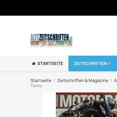
STARTSEITE
ZEITSCHRIFTEN
JUGEND / K
Startseite
Zeitschriften & Magazine
A
Twins
BRAVO GiRL!
BRAVO HipHop
BRAVO Zeitsch
hey!