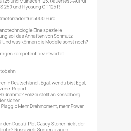
a 125 und Mulhacen 125, Dauertest-Aufruf
S 250 und Hyosung GT 125 R
motorräder für 5000 Euro
Nanotechnologie Eine spezielle
ng soll das Anhaften von Schmutz
? Und was können die Modelle sonst noch?
fragen kompetent beantwortet
utobahn
r in Deutschland „Egal, wer du bist Egal,
Szene-Report
Maßnahme? Polizei stellt an Kesselberg
er sicher
n Piaggio Mehr Drehmoment, mehr Power
r den Ducati-Plot Casey Stoner nickt der
lentin° Rossi viele Sorgen plagen