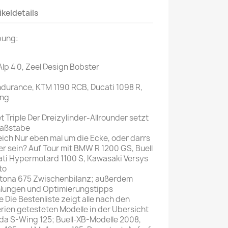
ikeldetails
Mein schöner
Garten
bung:
selber machen
Selbst ist der
lp 4 0, Zeel Design Bobster
Mann
urance, KTM 1190 RCB, Ducati 1098 R,
SONSTIGE
nng
N
R
Sonstige
 Triple Der Dreizylinder-Allrounder setzt
Magazine
Maßstabe
ch Nur eben mal um die Ecke, oder darrs
er sein? Auf Tour mit BMW R 1200 GS, Buell
ati Hypermotard 1100 S, Kawasaki Versys
to
tona 675 Zwischenbilanz; außerdem
lungen und Optimierungstipps
ie Bestenliste zeigt alle nach den
ien getesteten Modelle in der Ubersicht
da S-Wing 125; Buell-XB-Modelle 2008,