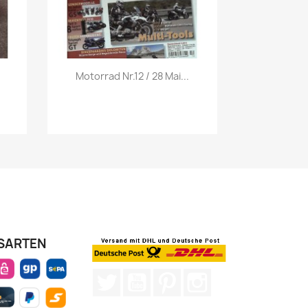
Vorschau

Motorrad Nr.12 / 28 Mai...
SARTEN
Twitter
YouTube
Pinterest
Instagram