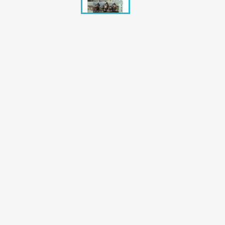
Bunte Illustrie
Cicero Zeitsch
Das Magazin
DER SPIEGEL Z
Eulenspiegel
Max Zeitschri
Neue Post
Neue Revue
pardon Zeitsc
Quick
stern Archiv
stern Biografi
Tempo Zeitsch
Wiener