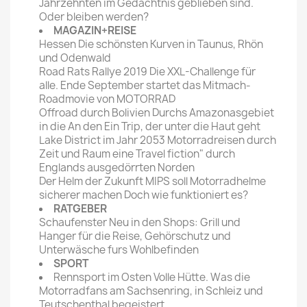
Jahrzehnten im Gedächtnis geblieben sind.
Oder bleiben werden?
MAGAZIN+REISE
Hessen Die schönsten Kurven in Taunus, Rhön
und Odenwald
Road Rats Rallye 2019 Die XXL-Challenge für
alle. Ende September startet das Mitmach-
Roadmovie von MOTORRAD
Offroad durch Bolivien Durchs Amazonasgebiet
in die An den Ein Trip, der unter die Haut geht
Lake District im Jahr 2053 Motorradreisen durch
Zeit und Raum eine Travel fiction" durch
Englands ausgedörrten Norden
Der Helm der Zukunft MIPS soll Motorradhelme
sicherer machen Doch wie funktioniert es?
RATGEBER
Schaufenster Neu in den Shops: Grill und
Hanger für die Reise, Gehörschutz und
Unterwäsche furs Wohlbefinden
SPORT
Rennsport im Osten Volle Hütte. Was die
Motorradfans am Sachsenring, in Schleiz und
Teutschenthal begeistert