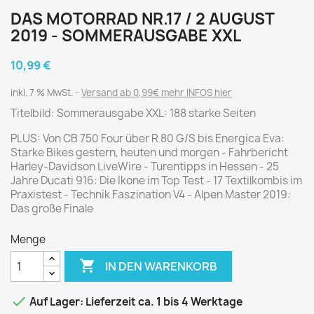
DAS MOTORRAD NR.17 / 2 AUGUST
2019 - SOMMERAUSGABE XXL
10,99 €
inkl. 7 % MwSt.
Versand ab 0,99€ mehr INFOS hier
Titelbild: Sommerausgabe XXL: 188 starke Seiten
PLUS: Von CB 750 Four über R 80 G/S bis Energica Eva:
Starke Bikes gestern, heuten und morgen - Fahrbericht
Harley-Davidson LiveWire - Turentipps in Hessen - 25
Jahre Ducati 916: Die Ikone im Top Test - 17 Textilkombis im
Praxistest - Technik Faszination V4 - Alpen Master 2019:
Das große Finale
Menge

IN DEN WARENKORB

Auf Lager: Lieferzeit ca. 1 bis 4 Werktage