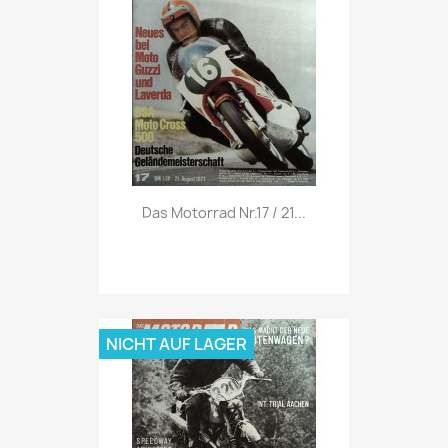
Vorschau

Das Motorrad Nr.17 / 21...
NICHT AUF LAGER