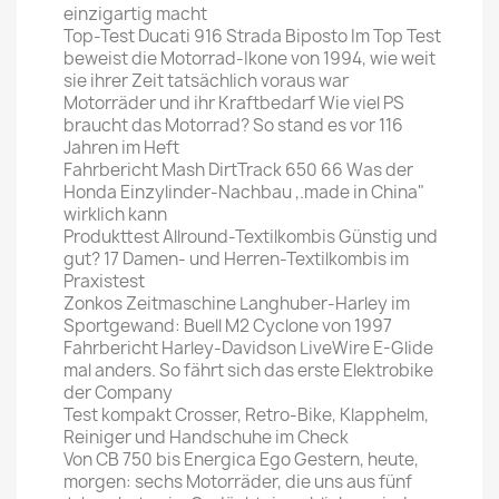
einzigartig macht
Top-Test Ducati 916 Strada Biposto Im Top Test
beweist die Motorrad-Ikone von 1994, wie weit
sie ihrer Zeit tatsächlich voraus war
Motorräder und ihr Kraftbedarf Wie viel PS
braucht das Motorrad? So stand es vor 116
Jahren im Heft
Fahrbericht Mash DirtTrack 650 66 Was der
Honda Einzylinder-Nachbau ,.made in China"
wirklich kann
Produkttest Allround-Textilkombis Günstig und
gut? 17 Damen- und Herren-Textilkombis im
Praxistest
Zonkos Zeitmaschine Langhuber-Harley im
Sportgewand: Buell M2 Cyclone von 1997
Fahrbericht Harley-Davidson LiveWire E-Glide
mal anders. So fährt sich das erste Elektrobike
der Company
Test kompakt Crosser, Retro-Bike, Klapphelm,
Reiniger und Handschuhe im Check
Von CB 750 bis Energica Ego Gestern, heute,
morgen: sechs Motorräder, die uns aus fünf