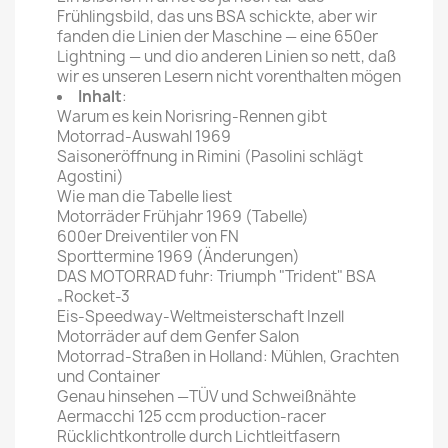
Frühlingsbild, das uns BSA schickte, aber wir
fanden die Linien der Maschine — eine 650er
Lightning — und dio anderen Linien so nett, daß
wir es unseren Lesern nicht vorenthalten mögen
Inhalt
:
Warum es kein Norisring-Rennen gibt
Motorrad-Auswahl 1969
Saisoneröffnung in Rimini (Pasolini schlägt
Agostini)
Wie man die Tabelle liest
Motorräder Frühjahr 1969 (Tabelle)
600er Dreiventiler von FN
Sporttermine 1969 (Änderungen)
DAS MOTORRAD fuhr: Triumph "Trident" BSA
„Rocket-3
Eis-Speedway-Weltmeisterschaft Inzell
Motorräder auf dem Genfer Salon
Motorrad-Straßen in Holland: Mühlen, Grachten
und Container
Genau hinsehen —TÜV und Schweißnähte
Aermacchi 125 ccm production-racer
Rücklichtkontrolle durch Lichtleitfasern