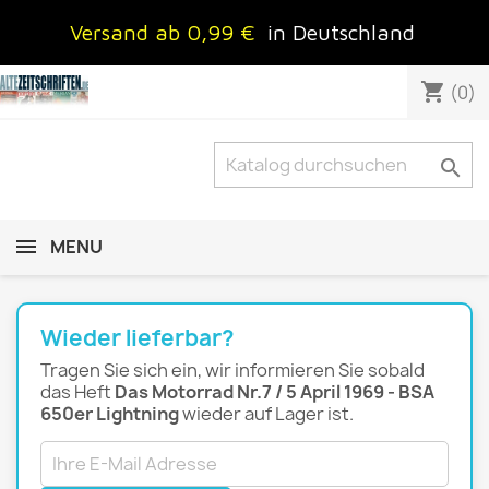
Versand ab 0,99 €
in Deutschland
shopping_cart
(0)

MENU
Wieder lieferbar?
Tragen Sie sich ein, wir informieren Sie sobald
das Heft
Das Motorrad Nr.7 / 5 April 1969 - BSA
650er Lightning
wieder auf Lager ist.