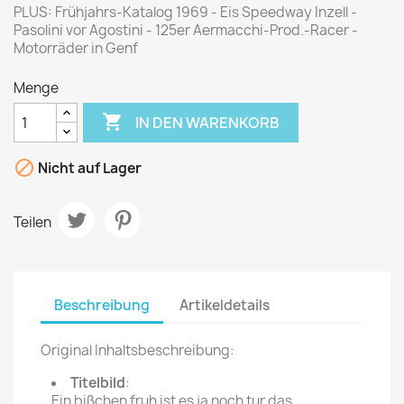
PLUS: Frühjahrs-Katalog 1969 - Eis Speedway Inzell -
Pasolini vor Agostini - 125er Aermacchi-Prod.-Racer -
Motorräder in Genf
Menge

IN DEN WARENKORB

Nicht auf Lager
Teilen
Beschreibung
Artikeldetails
Original Inhaltsbeschreibung:
Titelbild
:
Ein bißchen fruh ist es ja noch tur das