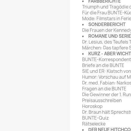
FARBBERICHTE
Triumph und Tragödie 
Für die Frau BUNTE-Kü
Mode: Filmstars in Feri
SONDERBERICHT
Die Frauen der Kenned
ROMANE UND SERI
Dr. Lesius, des Teufels
Märchen: Das tapfere 
KURZ - ABER WICHT
BUNTE-Korrespondent
Briefe an die BUNTE
SIE und ER: Klatsch vo
Humor: Vorschau auf M
Dr. med. Fabian: Narko
Fragen an die BUNTE
Die Gewinner der 1. R
Preisausschreiben
Horoskop
Dr. Braun hält Sprechs
BUNTE-Quiz
Rätselecke
DER NEUE HITCHC