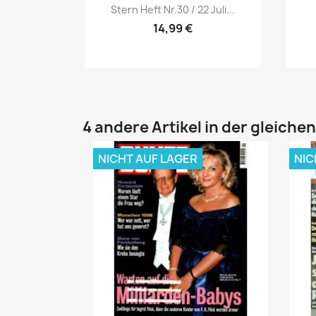
Vorschau

Stern Heft Nr.30 / 22 Juli...
14,99 €
4 andere Artikel in der gleiche
NICHT AUF LAGER
NIC