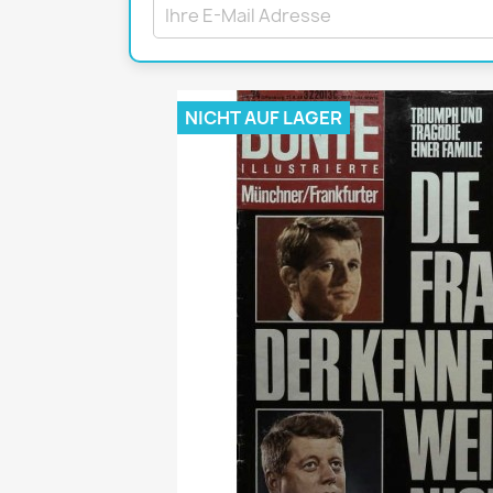
Mädchen
POP Rocky
Yam!
NICHT AUF LAGER
GESCHICHTE
BOULEVAR