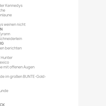
der Kennedys
che
enlaune
ys weinen nicht
EN
 Tyrann
Schneiderlein
IG
en berichten
n Hunter
exico
se mit offenen Augen
unde im großen BUNTE-Gold-
tunde
OCK