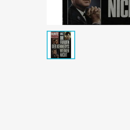
Bunte Illustrie
Cicero Zeitsch
Das Magazin
DER SPIEGEL Z
Eulenspiegel
Max Zeitschri
Neue Post
Neue Revue
pardon Zeitsc
Quick
stern Archiv
stern Biografi
Tempo Zeitsch
Wiener