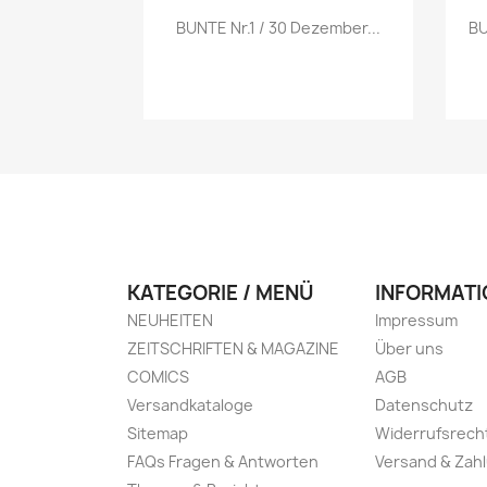
Vorschau

BUNTE Nr.1 / 30 Dezember...
BU
KATEGORIE / MENÜ
INFORMATI
NEUHEITEN
Impressum
ZEITSCHRIFTEN & MAGAZINE
Über uns
COMICS
AGB
Versandkataloge
Datenschutz
Sitemap
Widerrufsrech
FAQs Fragen & Antworten
Versand & Zah