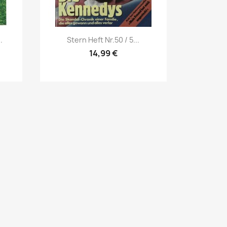
Vorschau

.
Stern Heft Nr.50 / 5...
14,99 €