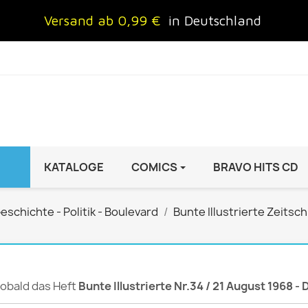
Versand ab 0,99 €
in Deutschland
KATALOGE
COMICS
BRAVO HITS CD
IND
FRAUEN
AUTO & MOTOR
eschichte - Politik - Boulevard
Bunte Illustrierte Zeitsch
Brigitte
ADAC Motorwelt
 Special
Cosmopolitan
auto motor sport Archiv
rift
freundin
Autoprospekte &
 sobald das Heft
Bunte Illustrierte Nr.34 / 21 August 1968 -
InStyle
Broschüren