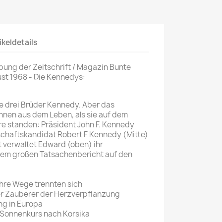
Mein schöner
Garten
ikeldetails
selber machen
Selbst ist der
bung der Zeitschrift / Magazin Bunte
Mann
gust 1968 - Die Kennedys:
SONSTIGE
N
e drei Brüder Kennedy. Aber das
Sonstige
ihnen aus dem Leben, als sie auf dem
Magazine
re standen: Präsident John F. Kennedy
schaftskandidat Robert F Kennedy (Mitte)
 verwaltet Edward (oben) ihr
rem großen Tatsachenbericht auf den
hre Wege trennten sich
er Zauberer der Herzverpflanzung
ng in Europa
 Sonnenkurs nach Korsika