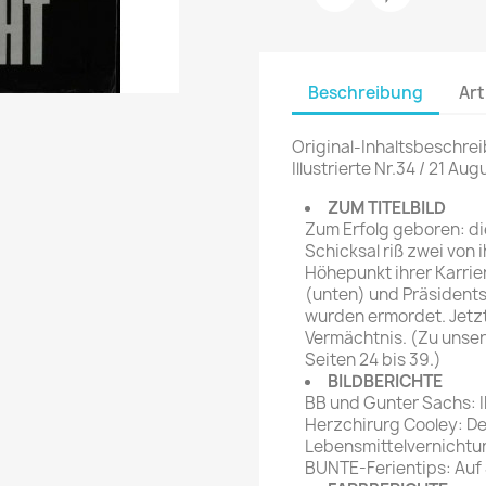
rte Zeitschrift
Mare
Bravo Screenfun
rift
MERIAN
CINEMA
Beschreibung
Art
Fernsehwoche
eitschrift
Funk Uhr
 Magazin
Original-Inhaltsbeschrei
Funk und Film
Illustrierte Nr.34 / 21 Au
ft
HÖRZU
TAGES &
ZUM TITELBILD
WOCHENZEITUNGE
N-Zone
Zum Erfolg geboren: di
Schicksal riß zwei von 
Bildzeitung
Progress Film
Höhepunkt ihrer Karrie
hrift
Frankfurter Allgemeine
(unten) und Präsident
wurden ermordet. Jetzt
Magazin
Vermächtnis. (Zu unse
Frankfurter Illustrierte
Seiten 24 bis 39.)
e
BILDBERICHTE
BB und Gunter Sachs: I
rift
Herzchirurg Cooley: D
Lebensmittelvernichtu
BUNTE-Ferientips: Auf