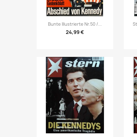
Vorschau

Bunte Illustrierte Nr.50 /...
St
24,99 €