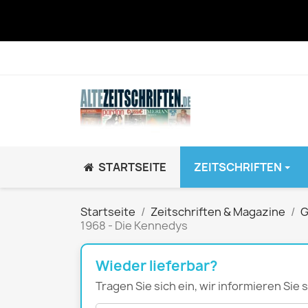
STARTSEITE
ZEITSCHRIFTEN
JUGEND / K
Startseite
Zeitschriften & Magazine
G
1968 - Die Kennedys
BRAVO GiRL!
BRAVO HipHop
Wieder lieferbar?
BRAVO Zeitsch
Tragen Sie sich ein, wir informieren Sie
hey!