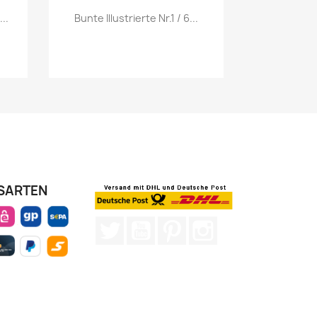
Vorschau

..
Bunte Illustrierte Nr.1 / 6...
SARTEN
Twitter
YouTube
Pinterest
Instagram