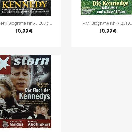
Vorschau
Vorschau


ern Biografie Nr.3 / 2003...
P.M. Biografie Nr.1 / 2010..
10,99 €
10,99 €