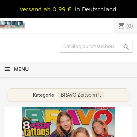
Versand ab 0,99 €
in Deutschland
shopping_cart
(0)

MENU
BRAVO Zeitschrift
Kategorie: