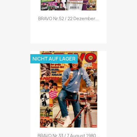
Vorschau

BRAVO Nr.52 / 22 Dezember...
NICHT AUF LAGER
Vorschau

BRAVO Nr.33 / 7 August 1980...