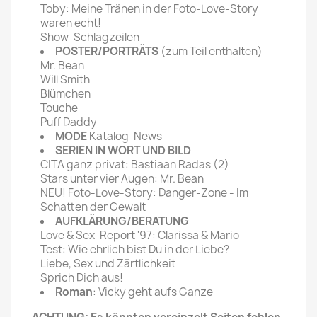
Toby: Meine Tränen in der Foto-Love-Story
waren echt!
Show-Schlagzeilen
POSTER/PORTRÄTS
(zum Teil enthalten)
Mr. Bean
Will Smith
Blümchen
Touche
Puff Daddy
MODE
Katalog-News
SERIEN IN WORT UND BILD
CITA ganz privat: Bastiaan Radas (2)
Stars unter vier Augen: Mr. Bean
NEU! Foto-Love-Story: Danger-Zone - Im
Schatten der Gewalt
AUFKLÄRUNG/BERATUNG
Love & Sex-Report '97: Clarissa & Mario
Test: Wie ehrlich bist Du in der Liebe?
Liebe, Sex und Zärtlichkeit
Sprich Dich aus!
Roman
: Vicky geht aufs Ganze