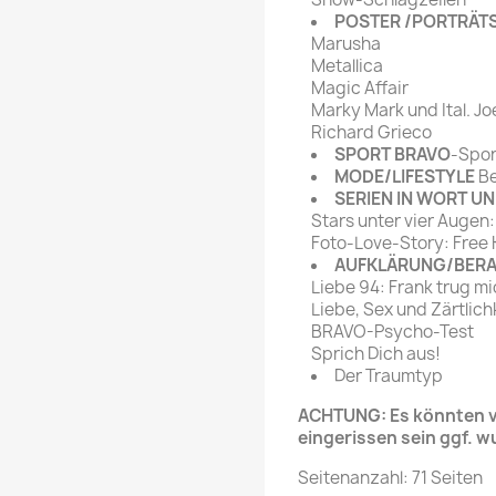
POSTER /PORTRÄT
Marusha
Metallica
Magic Affair
Marky Mark und Ital. Jo
Richard Grieco
SPORT BRAVO
-Spor
MODE/LIFESTYLE
Be
SERIEN IN WORT UN
Stars unter vier Augen
Foto-Love-Story: Free K
AUFKLÄRUNG/BER
Liebe 94: Frank trug mi
Liebe, Sex und Zärtlich
BRAVO-Psycho-Test
Sprich Dich aus!
Der Traumtyp
ACHTUNG: Es könnten ve
eingerissen sein ggf. w
Seitenanzahl: 71 Seiten