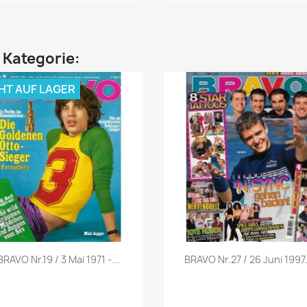
n Kategorie:
HT AUF LAGER
Vorschau
Vorschau


BRAVO Nr.19 / 3 Mai 1971 -...
BRAVO Nr.27 / 26 Juni 1997.