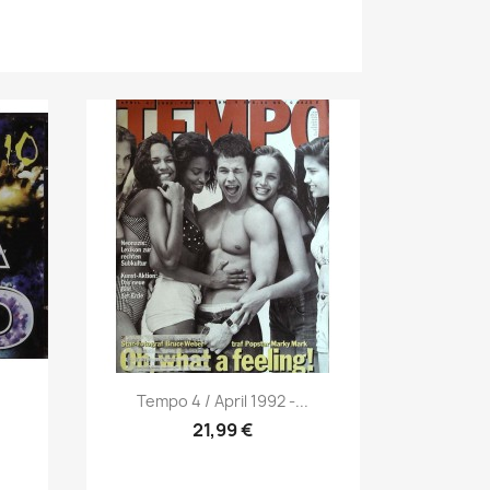
Vorschau

Tempo 4 / April 1992 -...
21,99 €