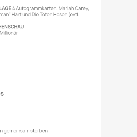
Mein schöner
LAGE
4 Autogrammkarten: Mariah Carey,
man" Hart und Die Toten Hosen (evtl.
Garten
selber machen
HENSCHAU
illionär
Selbst ist der
Mann
SONSTIGE
N
Sonstige
Magazine
OS
S
lten gemeinsam sterben