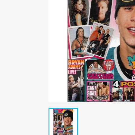
Mädchen
POP Rocky
Yam!
GESCHICHTE
BOULEVAR