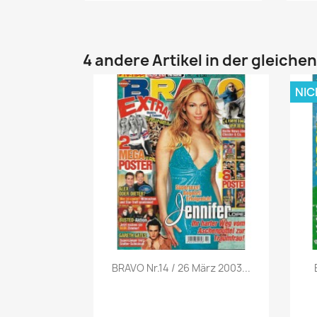
4 andere Artikel in der gleiche
NIC
Vorschau

BRAVO Nr.14 / 26 März 2003...