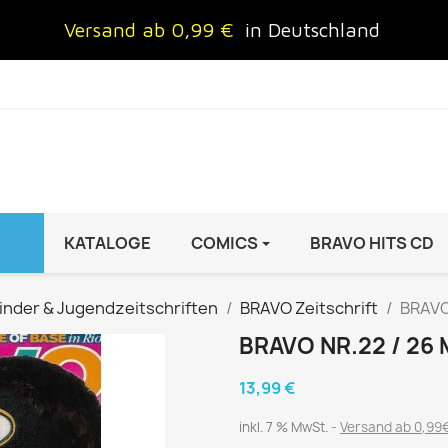
Versand ab 0,99 €
in Deutschland
KATALOGE
COMICS
BRAVO HITS CD
IND
FRAUEN
AUTO & MOTOR
inder & Jugendzeitschriften
BRAVO Zeitschrift
BRAVO 
Brigitte
ADAC Motorwelt
BRAVO NR.22 / 26 
 Special
Cosmopolitan
auto motor sport Archiv
13,99 €
rift
freundin
Autoprospekte &
InStyle
Broschüren
inkl. 7 % MwSt.
Versand ab 0,99€