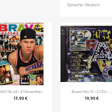
Sprache: Deutsch
Vorschau
Vorschau


AVO Nr.48 / 21 November...
Bravo Hits 10 / 2 CDs -...
13,99 €
19,99 €