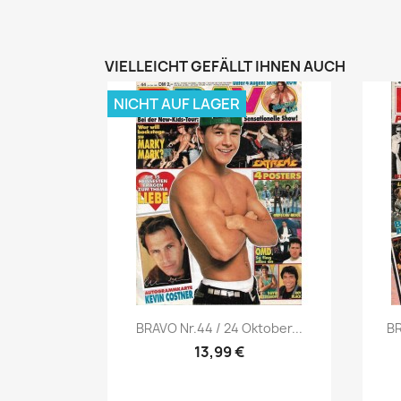
VIELLEICHT GEFÄLLT IHNEN AUCH
NICHT AUF LAGER
Vorschau

BRAVO Nr.44 / 24 Oktober...
BR
13,99 €