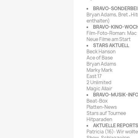
rte Zeitschrift
Mare
Bravo Screenfun
BRAVO-SONDERBEI
rift
MERIAN
Bryan Adams, Bret „Hit
CINEMA
enthalten)
Fernsehwoche
BRAVO-KINO-WOC
eitschrift
Film-Foto-Roman: Mac M
Funk Uhr
Neue Filme am Start
 Magazin
Funk und Film
STARS AKTUELL
ft
Beck Hanson
HÖRZU
TAGES &
Ace of Base
WOCHENZEITUNGE
N-Zone
Bryan Adams
Marky Mark
Bildzeitung
Progress Film
East 17
hrift
Frankfurter Allgemeine
2 Unlimited
Magic Allair
Magazin
BRAVO-MUSIK-INF
Frankfurter Illustrierte
Beat-Box
e
Platten-News
Stars auf Tournee
rift
Hitparaden
AKTUELLE REPORT
Patricia (16): Wir wol
Show-Schlagzeilen