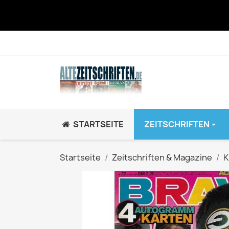
STARTSEITE
ZEITSCHRIFTEN
JUGEND / K
Startseite
Zeitschriften & Magazine
K
BRAVO GiRL!
BRAVO HipHop
BRAVO Zeitsch
hey!