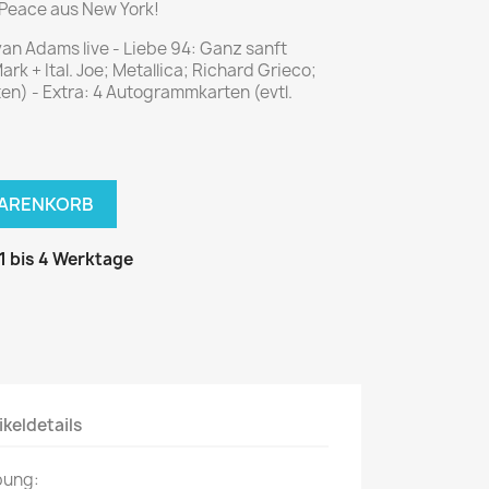
National Geographic
+ Peace aus New York!
P.M. Biografie
yan Adams live - Liebe 94: Ganz sanft
PM Magazin
rk + Ital. Joe; Metallica; Richard Grieco;
ten) - Extra: 4 Autogrammkarten (evtl.
Unser Wald
MUSIK
MODE
Breakout
Anna burda
WARENKORB
Graceland
Der Stern
JUICE
Für Sie
 1 bis 4 Werktage
Metal Hammer
neue mode
Rolling Stone
Ottobre
Sports Illustrated
Verena
Vogue
ikeldetails
ERBRAUCHER
HANDWERK
bung:
ter Rat
Hobby