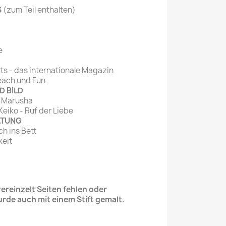
S
(zum Teil enthalten)
e
ts - das internationale Magazin
ach und Fun
D BILD
: Marusha
eiko - Ruf der Liebe
ATUNG
ch ins Bett
keit
reinzelt Seiten fehlen oder
urde auch mit einem Stift gemalt.