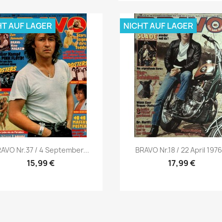
HT AUF LAGER
NICHT AUF LAGER
Vorschau
Vorschau


AVO Nr.37 / 4 September...
BRAVO Nr.18 / 22 April 1976.
15,99 €
17,99 €