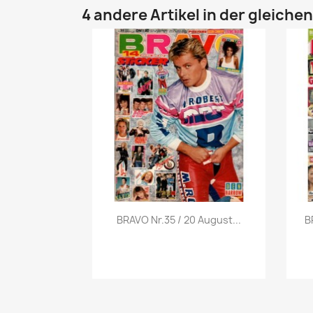
4 andere Artikel in der gleiche
Vorschau

BRAVO Nr.35 / 20 August...
B