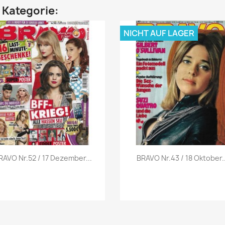
n Kategorie:
NICHT AUF LAGER
Vorschau
Vorschau


RAVO Nr.52 / 17 Dezember...
BRAVO Nr.43 / 18 Oktober..