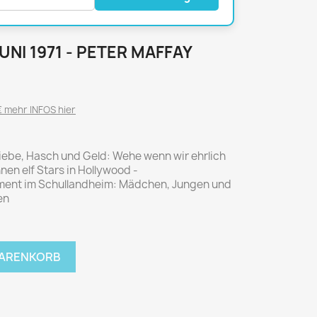
National Geographic
P.M. Biografie
PM Magazin
JUNI 1971 - PETER MAFFAY
Unser Wald
MUSIK
MODE
 mehr INFOS hier
Breakout
Anna burda
Graceland
Der Stern
iebe, Hasch und Geld: Wehe wenn wir ehrlich
JUICE
Für Sie
nen elf Stars in Hollywood -
Metal Hammer
neue mode
ent im Schullandheim: Mädchen, Jungen und
en
Rolling Stone
Ottobre
Sports Illustrated
Verena
WARENKORB
Vogue
ERBRAUCHER
HANDWERK
ter Rat
Hobby