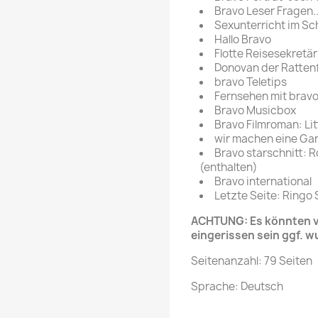
Bravo Leser Fragen..
Sexunterricht im Sc
Hallo Bravo
Flotte Reisesekretä
Donovan der Ratten
bravo Teletips
Fernsehen mit brav
Bravo Musicbox
Bravo Filmroman: Lit
wir machen eine Ga
Bravo starschnitt: 
(enthalten)
Bravo international
Letzte Seite: Ringo 
ACHTUNG: Es könnten ve
eingerissen sein ggf. w
Seitenanzahl: 79 Seiten
Sprache: Deutsch