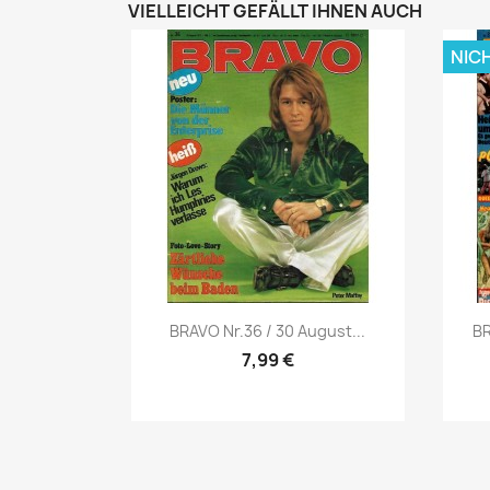
VIELLEICHT GEFÄLLT IHNEN AUCH
NIC
Vorschau

BRAVO Nr.36 / 30 August...
BR
7,99 €