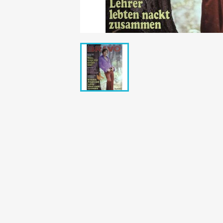
Bunte Illustrie
Cicero Zeitsch
Das Magazin
DER SPIEGEL Z
Eulenspiegel
Max Zeitschri
Neue Post
Neue Revue
pardon Zeitsc
Quick
stern Archiv
stern Biografi
Tempo Zeitsch
Wiener