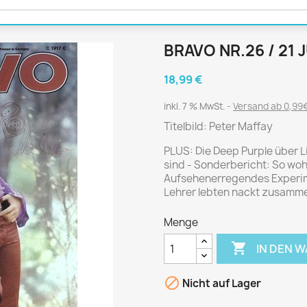
Journal
Die Fahrschule
Shape
Gute Fahrt
Klassik Motorrad
BRAVO NR.26 / 21 
MO Zeitschrift
18,99 €
Motor Klassik
Motorrad Classic
inkl. 7 % MwSt.
Versand ab 0,99€
Motorrad Zeitschrift
Titelbild: Peter Maffay
Oldtimer Markt
PLUS: Die Deep Purple über L
sind - Sonderbericht: So woh
Programmhefte Rennen
Aufsehenerregendes Experim
PS das Sport Motorrad
Lehrer lebten nackt zusamm
Rallye Racing
Menge
TOURENFAHRER

IN DEN 
 / POLITIK /
FILM & KINO
REISE &
V

Nicht auf Lager
D
URLAUB
Bild und Funk
Gu