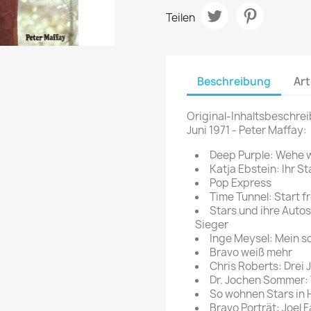
rte Zeitschrift
Mare
Teilen
Bravo Screenfun
rift
MERIAN
CINEMA
Fernsehwoche
eitschrift
Funk Uhr
Beschreibung
Art
 Magazin
Funk und Film
ft
Original-Inhaltsbeschrei
HÖRZU
TAGES &
Juni 1971 - Peter Maffay:
WOCHENZEITUNGE
N-Zone
Deep Purple: Wehe w
Bildzeitung
Progress Film
Katja Ebstein: Ihr 
hrift
Frankfurter Allgemeine
Pop Express
Time Tunnel: Start f
Magazin
Stars und ihre Autos:
Frankfurter Illustrierte
Sieger
e
Inge Meysel: Mein 
Bravo weiß mehr
rift
Chris Roberts: Drei
Dr. Jochen Sommer:
So wohnen Stars in 
Bravo Porträt: Joel 