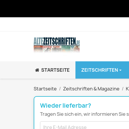
STARTSEITE
ZEITSCHRIFTEN
JUGEND / K
Startseite
Zeitschriften & Magazine
K
BRAVO GiRL!
BRAVO HipHop
Wieder lieferbar?
BRAVO Zeitsch
Tragen Sie sich ein, wir informieren Sie
hey!