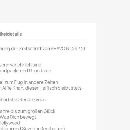
Mein schöner
Garten
selber machen
Selbst ist der
ikeldetails
Mann
bung der Zeitschrift von BRAVO Nr.26 / 21
SONSTIGE
N
Sonstige
enn wir ehrlich sind
Standpunkt und Grundsatz
Magazine
rei zum Flug in andere Zeiten
 Alfie Khan, dieser Haifisch bleibt stets
schärfstes Rendezvous
 Jahre bis zum großen Glück
 Was Dich bewegt
Hollywood
Fabiani und Severine (enthalten)