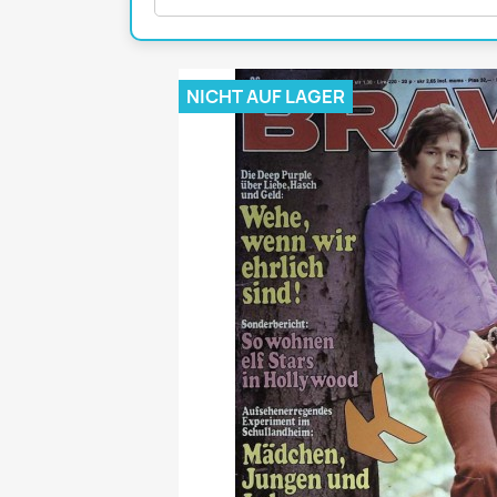
Mädchen
POP Rocky
Yam!
NICHT AUF LAGER
GESCHICHTE
BOULEVAR