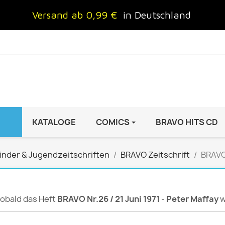
Versand ab 0,99 €
in Deutschland
KATALOGE
COMICS
BRAVO HITS CD
IND
FRAUEN
AUTO & MOTOR
inder & Jugendzeitschriften
BRAVO Zeitschrift
BRAVO 
Brigitte
ADAC Motorwelt
 Special
Cosmopolitan
auto motor sport Archiv
rift
freundin
Autoprospekte &
 sobald das Heft
BRAVO Nr.26 / 21 Juni 1971 - Peter Maffay
w
InStyle
Broschüren