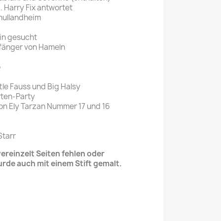
. Harry Fix antwortet
hullandheim
rin gesucht
fänger von Hameln
o
tle Fauss und Big Halsy
rten-Party
Ron Ely Tarzan Nummer 17 und 16
Starr
reinzelt Seiten fehlen oder
urde auch mit einem Stift gemalt.