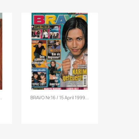
Vorschau

.
BRAVO Nr.16 / 15 April 1999...