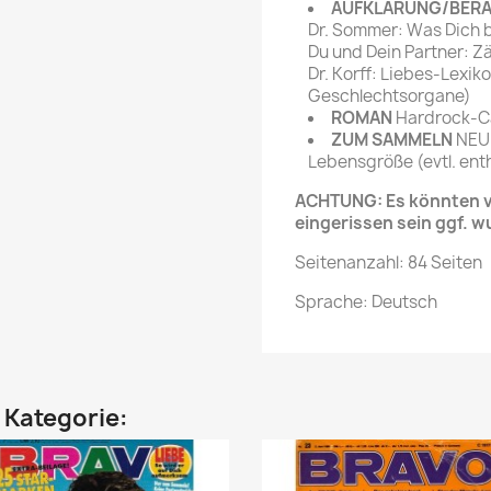
AUFKLÄRUNG/BER
Dr. Sommer: Was Dich
Du und Dein Partner: Zä
Dr. Korff: Liebes-Lexik
Geschlechtsorgane)
ROMAN
Hardrock-C
ZUM SAMMELN
NEU!
Lebensgröße (evtl. ent
ACHTUNG: Es könnten ve
eingerissen sein ggf. w
Seitenanzahl: 84 Seiten
Sprache: Deutsch
n Kategorie: