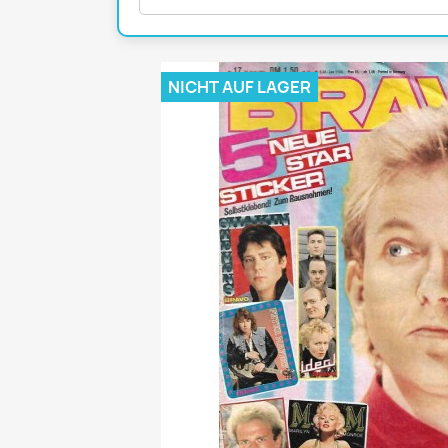
Mädchen
POP Rocky
Yam!
NICHT AUF LAGER
GESCHICHTE
BOULEVAR