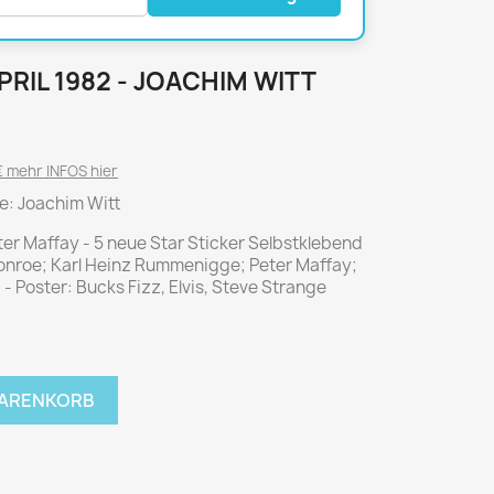
National Geographic
P.M. Biografie
PM Magazin
APRIL 1982 - JOACHIM WITT
Unser Wald
MUSIK
MODE
 mehr INFOS hier
Breakout
Anna burda
le: Joachim Witt
Graceland
Der Stern
ter Maffay - 5 neue Star Sticker Selbstklebend
JUICE
Für Sie
nroe; Karl Heinz Rummenigge; Peter Maffay;
Metal Hammer
neue mode
) - Poster: Bucks Fizz, Elvis, Steve Strange
Rolling Stone
Ottobre
Sports Illustrated
Verena
WARENKORB
Vogue
ERBRAUCHER
HANDWERK
ter Rat
Hobby