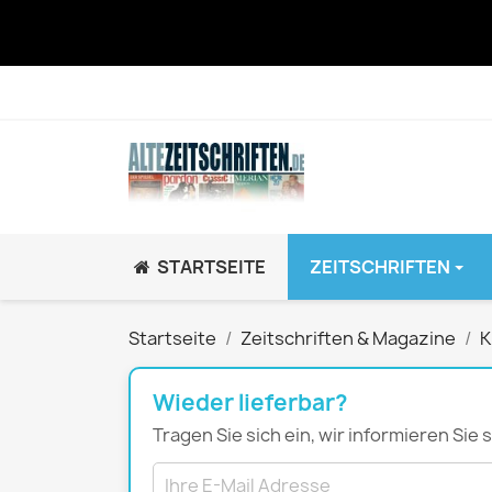
STARTSEITE
ZEITSCHRIFTEN
JUGEND / K
Startseite
Zeitschriften & Magazine
K
BRAVO GiRL!
BRAVO HipHop
Wieder lieferbar?
BRAVO Zeitsch
Tragen Sie sich ein, wir informieren Sie
hey!