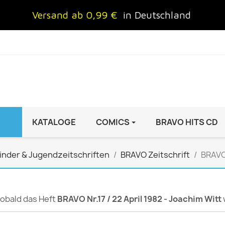
Versand ab 0,99 €
in Deutschland
KATALOGE
COMICS
BRAVO HITS CD
IND
FRAUEN
AUTO & MOTOR
inder & Jugendzeitschriften
BRAVO Zeitschrift
BRAVO 
Brigitte
ADAC Motorwelt
 Special
Cosmopolitan
auto motor sport Archiv
rift
freundin
Autoprospekte &
 sobald das Heft
BRAVO Nr.17 / 22 April 1982 - Joachim Witt
InStyle
Broschüren