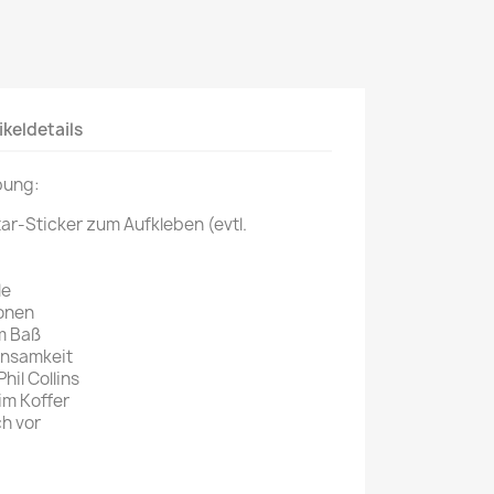
Mein schöner
Garten
selber machen
Selbst ist der
ikeldetails
Mann
bung:
SONSTIGE
N
ar-Sticker zum Aufkleben (evtl.
Sonstige
Magazine
le
onen
am Baß
insamkeit
hil Collins
im Koffer
ch vor