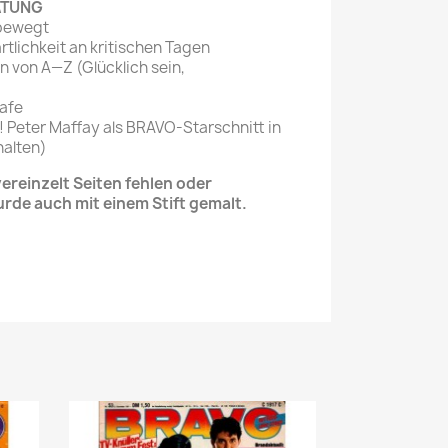
ATUNG
 bewegt
rtlichkeit an kritischen Tagen
on von A—Z (Glücklich sein,
afe
 Peter Maffay als BRAVO-Starschnitt in
halten)
reinzelt Seiten fehlen oder
urde auch mit einem Stift gemalt.