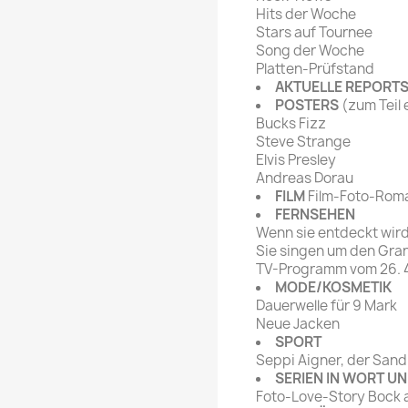
Hits der Woche
Stars auf Tournee
Song der Woche
Platten-Prüfstand
AKTUELLE REPORT
POSTERS
(zum Teil 
Bucks Fizz
Steve Strange
Elvis Presley
Andreas Dorau
FILM
Film-Foto-Rom
FERNSEHEN
Wenn sie entdeckt wird
Sie singen um den Gran
TV-Programm vom 26. 4.
MODE/KOSMETIK
Dauerwelle für 9 Mark
Neue Jacken
SPORT
Seppi Aigner, der San
SERIEN IN WORT UN
Foto-Love-Story Bock 