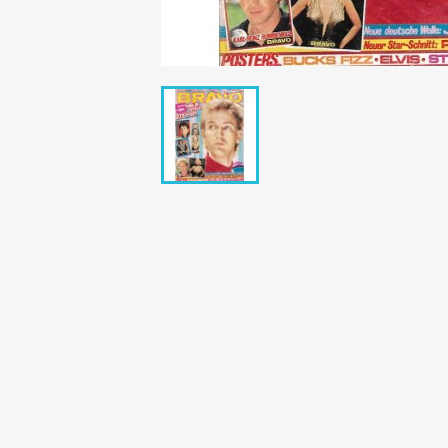
Bunte Illustrie
Cicero Zeitsch
Das Magazin
DER SPIEGEL Z
Eulenspiegel
Max Zeitschri
Neue Post
Neue Revue
pardon Zeitsc
Quick
stern Archiv
stern Biografi
Tempo Zeitsch
Wiener