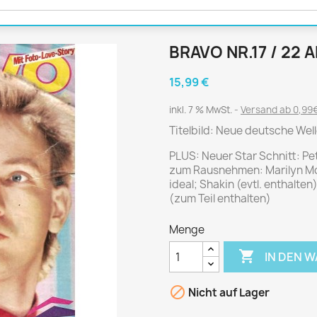
Journal
Die Fahrschule
Shape
Gute Fahrt
Klassik Motorrad
BRAVO NR.17 / 22 
MO Zeitschrift
15,99 €
Motor Klassik
Motorrad Classic
inkl. 7 % MwSt.
Versand ab 0,99€
Motorrad Zeitschrift
Titelbild: Neue deutsche Wel
Oldtimer Markt
PLUS: Neuer Star Schnitt: Pe
zum Rausnehmen: Marilyn Mo
Programmhefte Rennen
ideal; Shakin (evtl. enthalten
PS das Sport Motorrad
(zum Teil enthalten)
Rallye Racing
Menge
TOURENFAHRER

IN DEN 
 / POLITIK /
FILM & KINO
REISE &
V

Nicht auf Lager
D
URLAUB
Bild und Funk
Gu