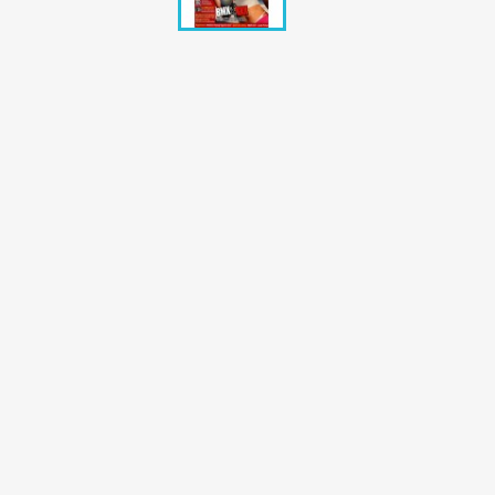
Bunte Illustrie
Cicero Zeitsch
Das Magazin
DER SPIEGEL Z
Eulenspiegel
Max Zeitschri
Neue Post
Neue Revue
pardon Zeitsc
Quick
stern Archiv
stern Biografi
Tempo Zeitsch
Wiener