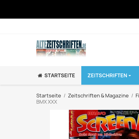
STARTSEITE
ZEITSCHRIFTEN
JUGEND / K
Startseite
Zeitschriften & Magazine
F
BMX XXX
BRAVO GiRL!
BRAVO HipHop
BRAVO Zeitsch
hey!