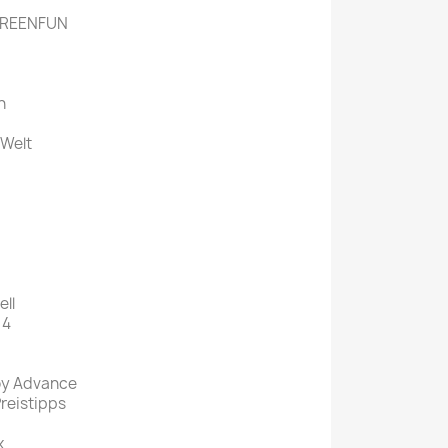
CREENFUN
n
 Welt
ell
 4
oy Advance
Preistipps
x