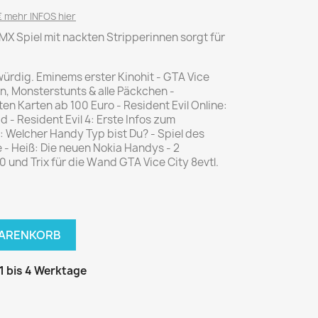
National Geographic
 mehr INFOS hier
P.M. Biografie
MX Spiel mit nackten Stripperinnen sorgt für
PM Magazin
Unser Wald
würdig. Eminems erster Kinohit - GTA Vice
en, Monsterstunts & alle Päckchen -
MUSIK
MODE
ten Karten ab 100 Euro - Resident Evil Online:
Breakout
Anna burda
 - Resident Evil 4: Erste Infos zum
 Welcher Handy Typ bist Du? - Spiel des
Graceland
Der Stern
e - Heiß: Die neuen Nokia Handys - 2
JUICE
Für Sie
0 und Trix für die Wand GTA Vice City 8evtl.
Metal Hammer
neue mode
Rolling Stone
Ottobre
Sports Illustrated
WARENKORB
Verena
Vogue
 1 bis 4 Werktage
ERBRAUCHER
HANDWERK
ter Rat
Hobby