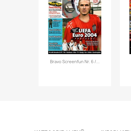
Vorschau

Bravo Screenfun Nr. 6 /...