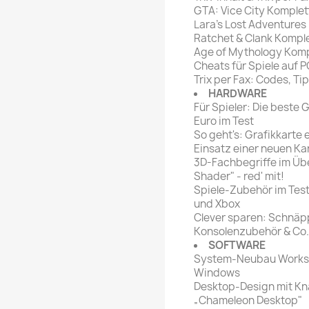
GTA: Vice City Komplett
Lara's Lost Adventures
Ratchet & Clank Komplet
Age of Mythology Kompl
Cheats für Spiele auf P
Trix per Fax: Codes, Ti
HARDWARE
Für Spieler: Die beste 
Euro im Test
So geht's: Grafikkarte
Einsatz einer neuen Ka
3D-Fachbegriffe im Über
Shader" - red' mit!
Spiele-Zubehör im Test
und Xbox
Clever sparen: Schnäpp
Konsolenzubehör & Co.
SOFTWARE
System-Neubau Worksho
Windows
Desktop-Design mit Kna
„Chameleon Desktop"