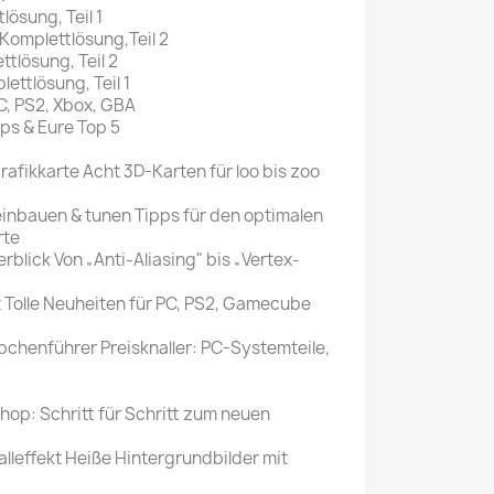
lösung, Teil 1
 Komplettlösung,Teil 2
tlösung, Teil 2
ettlösung, Teil 1
C, PS2, Xbox, GBA
pps & Eure Top 5
Grafikkarte Acht 3D-Karten für loo bis zoo
 einbauen & tunen Tipps für den optimalen
rte
blick Von „Anti-Aliasing" bis „Vertex-
 Tolle Neuheiten für PC, PS2, Gamecube
chenführer Preisknaller: PC-Systemteile,
p: Schritt für Schritt zum neuen
lleffekt Heiße Hintergrundbilder mit