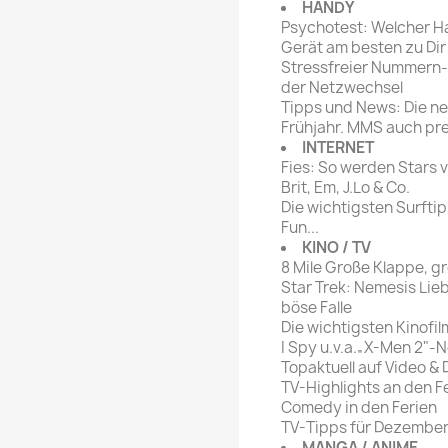
HANDY
Psychotest: Welcher H
Gerät am besten zu Dir
Stressfreier Nummern-
der Netzwechsel
Tipps und News: Die ne
Frühjahr. MMS auch pr
INTERNET
Fies: So werden Stars v
Brit, Em, J.Lo & Co.
Die wichtigsten Surftip
Fun...
KINO / TV
8 Mile Große Klappe, g
Star Trek: Nemesis Lieb
böse Falle
Die wichtigsten Kinofi
I Spy u.v.a.„X-Men 2"-
Topaktuell auf Video &
TV-Highlights an den F
Comedy in den Ferien
TV-Tipps für Dezembe
MANGA / ANIME