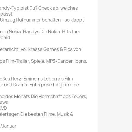
andy-Typ bist Du? Check ab, welches
 passt
Umzug Rufnummer behalten - so klappt
uen Nokia-Handys Die Nokia-Hits fürs
epaid
erarscht! Voll krasse Garnes & Pics von
ps Film-Trailer, Spiele, MP3-Dancer, Icons,
roßes Herz: Eminems Leben als Film
e und Drama! Enterprise fliegt in eine
lme des Monats Die Herrschaft des Feuers,
News
 DVD
eiertagen Die besten Filme, Musik &
r/Januar