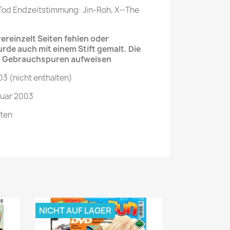
 Tod Endzeitstimmung: Jin-Roh, X—The
reinzelt Seiten fehlen oder
urde auch mit einem Stift gemalt. Die
e Gebrauchspuren aufweisen
03 (nicht enthalten)
uar 2003
iten
NICHT AUF LAGER