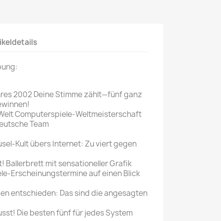
Mein schöner
Garten
ikeldetails
selber machen
Selbst ist der
bung:
Mann
SONSTIGE
hres 2002 Deine Stimme zählt—fünf ganz
N
ewinnen!
Sonstige
 Welt Computerspiele-Weltmeisterschaft
Magazine
 deutsche Team
usel-Kult übers Internet: Zu viert gegen
t! Ballerbrett mit sensationeller Grafik
e-Erscheinungstermine auf einen Blick
n entschieden: Das sind die angesagten
usst! Die besten fünf für jedes System