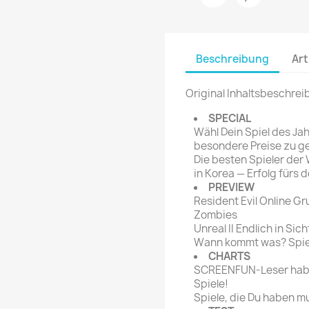
rte Zeitschrift
Mare
Bravo Screenfun
rift
MERIAN
CINEMA
Beschreibung
Art
Fernsehwoche
eitschrift
Funk Uhr
 Magazin
Original Inhaltsbeschrei
Funk und Film
ft
SPECIAL
HÖRZU
TAGES &
Wähl Dein Spiel des Ja
WOCHENZEITUNGE
N-Zone
besondere Preise zu g
Die besten Spieler der
Bildzeitung
Progress Film
in Korea — Erfolg fürs
hrift
Frankfurter Allgemeine
PREVIEW
Resident Evil Online Gr
Magazin
Zombies
Frankfurter Illustrierte
Unreal II Endlich in Sich
e
Wann kommt was? Spiel
CHARTS
rift
SCREENFUN-Leser habe
Spiele!
Spiele, die Du haben m