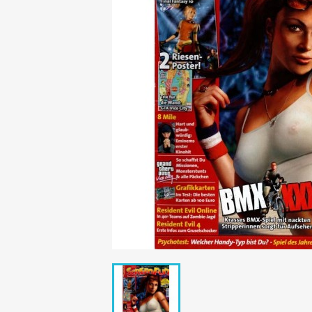
Mädchen
POP Rocky
Yam!
GESCHICHTE
BOULEVAR