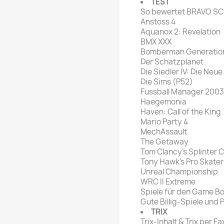
TEST
So bewertet BRAVO S
Anstoss 4
Aquanox 2: Revelation
BMX XXX
Bomberman Generatio
Der Schatzplanet
Die Siedler IV: Die Neue
Die Sims (P52)
Fussball Manager 2003
Haegemonia
Haven: Call of the King
Mario Party 4
MechAssault
The Getaway
Tom Clancy's Splinter C
Tony Hawk's Pro Skater
Unreal Championship
WRC II Extreme
Spiele für den Game B
Gute Billig-Spiele und 
TRIX
Trix-Inhalt & Trix per Fa