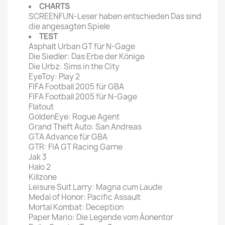
CHARTS
SCREENFUN-Leser haben entschieden Das sind
die angesagten Spiele
TEST
Asphalt Urban GT für N-Gage
Die Siedler: Das Erbe der Könige
Die Urbz: Sims in the City
EyeToy: Play 2
FIFA Football 2005 für GBA
FIFA Football 2005 für N-Gage
Flatout
GoldenEye: Rogue Agent
Grand Theft Auto: San Andreas
GTA Advance für GBA
GTR: FIA GT Racing Garne
Jak 3
Halo 2
Killzone
Leisure Suit Larry: Magna cum Laude
Medal of Honor: Pacific Assault
Mortal Kombat: Deception
Paper Mario: Die Legende vom Äonentor