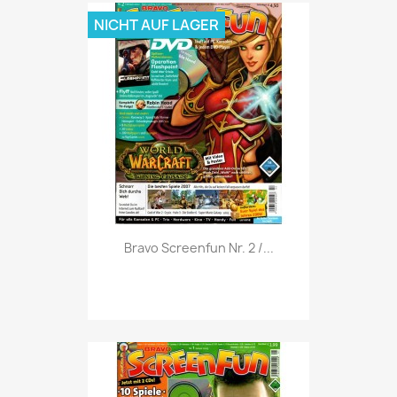
NICHT AUF LAGER
Vorschau

Bravo Screenfun Nr. 2 /...