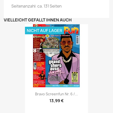
Seitenanzahl: ca. 131 Seiten
VIELLEICHT GEFÄLLT IHNEN AUCH
NICHT AUF LAGER
Vorschau

Bravo Screenfun Nr. 6 /...
13,99 €