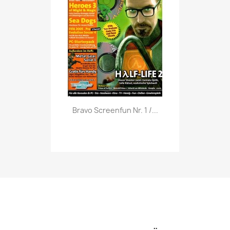
Vorschau

Bravo Screenfun Nr. 1 /...