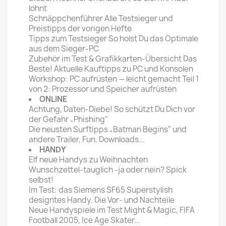
lohnt
Schnäppchenführer Alle Testsieger und
Preistipps der vorigen Hefte
Tipps zum Testsieger So holst Du das Optimale
aus dem Sieger-PC
Zubehör im Test & Grafikkarten-Übersicht Das
Beste! Aktuelle Kauftipps zu PC und Konsolen
Workshop: PC aufrüsten — leicht gemacht Teil 1
von 2: Prozessor und Speicher aufrüsten
ONLINE
Achtung, Daten-Diebe! So schützt Du Dich vor
der Gefahr „Phishing"
Die neusten Surftipps „Batman Begins" und
andere Trailer, Fun, Downloads...
HANDY
Elf neue Handys zu Weihnachten
Wunschzettel-tauglich -ja oder nein? Spick
selbst!
Im Test: das Siemens SF65 Superstylish
designtes Handy. Die Vor- und Nachteile
Neue Handyspiele im Test Might & Magic, FIFA
Football 2005, Ice Age Skater...