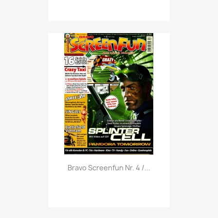
Vorschau

Bravo Screenfun Nr. 4 /...