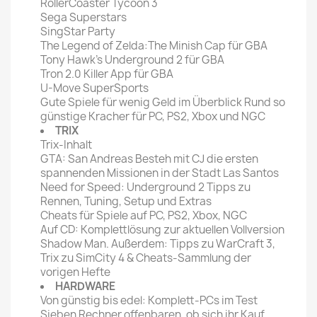
RollerCoaster Tycoon 3
Sega Superstars
SingStar Party
The Legend of Zelda:The Minish Cap für GBA
Tony Hawk's Underground 2 für GBA
Tron 2.0 Killer App für GBA
U-Move SuperSports
Gute Spiele für wenig Geld im Überblick Rund so
günstige Kracher für PC, PS2, Xbox und NGC
TRIX
Trix-Inhalt
GTA: San Andreas Besteh mit CJ die ersten
spannenden Missionen in der Stadt Las Santos
Need for Speed: Underground 2 Tipps zu
Rennen, Tuning, Setup und Extras
Cheats für Spiele auf PC, PS2, Xbox, NGC
Auf CD: Komplettlösung zur aktuellen Vollversion
Shadow Man. Außerdem: Tipps zu WarCraft 3,
Trix zu SimCity 4 & Cheats-Sammlung der
vorigen Hefte
HARDWARE
Von günstig bis edel: Komplett-PCs im Test
Sieben Rechner offenbaren, ob sich ihr Kauf