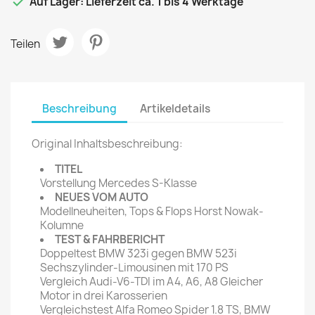

Auf Lager: Lieferzeit ca. 1 bis 4 Werktage
Teilen
Beschreibung
Artikeldetails
Original Inhaltsbeschreibung:
TITEL
Vorstellung Mercedes S-Klasse
NEUES VOM AUTO
Modellneuheiten, Tops & Flops Horst Nowak-
Kolumne
TEST & FAHRBERICHT
Doppeltest BMW 323i gegen BMW 523i
Sechszylinder-Limousinen mit 170 PS
Vergleich Audi-V6-TDI im A4, A6, A8 Gleicher
Motor in drei Karosserien
Vergleichstest Alfa Romeo Spider 1.8 TS, BMW