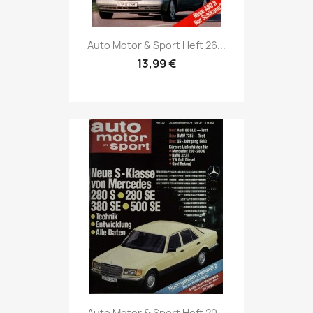
Vorschau

Auto Motor & Sport Heft 26...
13,99 €
Vorschau

Auto Motor & Sport Heft 20...