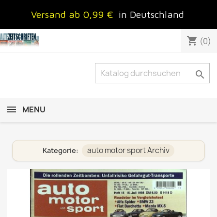
Versand ab 0,99 €
in Deutschland
shopping_cart
(0)

MENU
auto motor sport Archiv
Kategorie: