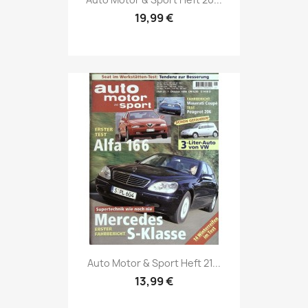
19,99 €
Vorschau

Auto Motor & Sport Heft 21...
13,99 €