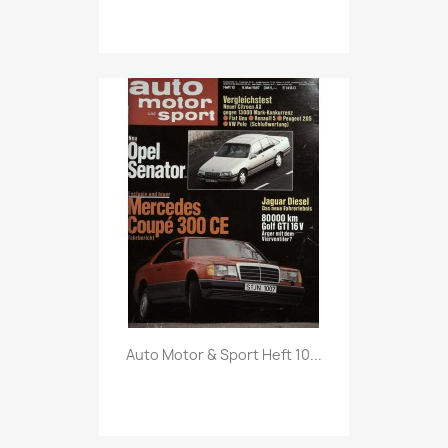
Vorschau

Auto Motor & Sport Heft 10...