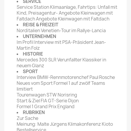
SERVICE
Service Station Klimaanlage, Fahrtips: Unfall mit
Kind, Preisagentur- Angebote Kleinwagen mit
Faltdach Angebote Kleinwagen mit Faltdach
REISE & FREIZEIT
Norditalien Venetien-Tour im Rallye-Lancia
UNTERNEHMEN
Im Profil Interview mit PSA-Präsident Jean-
Martin Folz
HISTORIE
Mercedes 300 SLR Verunfallter Klassiker in
neuem Glanz
SPORT
Interview BMW-Rennmotorenchef Paul Rosche
Neues vom Sport Formel 1 auf zwölf Teams
limitiert
Tourenwagen STW Norisring
Start & Ziel FIA GT-Serie Dijon
Formel 1 Grand Prix England
RUBRIKEN
Zur Sache
Meinung: Malte Jürgens Klimakonferenz Kioto
Bestellservice