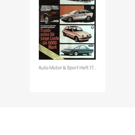
Vorschau

Auto Motor & Sport Heft 17...