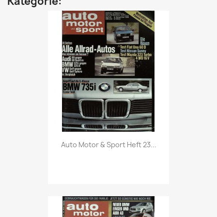
Kategorie:
Vorschau

Auto Motor & Sport Heft 23...