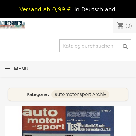
Versand ab 0,99 €
in Deutschland
shopping_cart
(0)

MENU
auto motor sport Archiv
Kategorie: