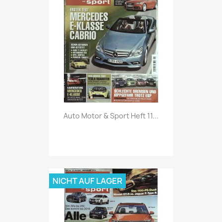
Vorschau

Auto Motor & Sport Heft 11...
NICHT AUF LAGER