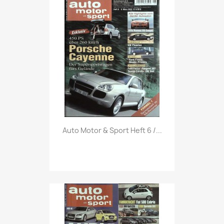
Vorschau

Auto Motor & Sport Heft 6 /...