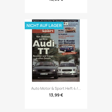
NICHT AUF LAGER
Vorschau

Auto Motor & Sport Heft 4 /...
13,99 €