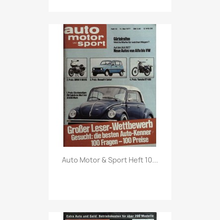
Vorschau

Auto Motor & Sport Heft 10...