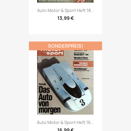
Vorschau

Auto Motor & Sport Heft 18...
13,99 €
SONDERPREIS!
Vorschau

Auto Motor & Sport Heft 16...
16,99 €