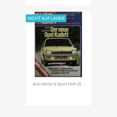
NICHT AUF LAGER
Vorschau

Auto Motor & Sport Heft 20...