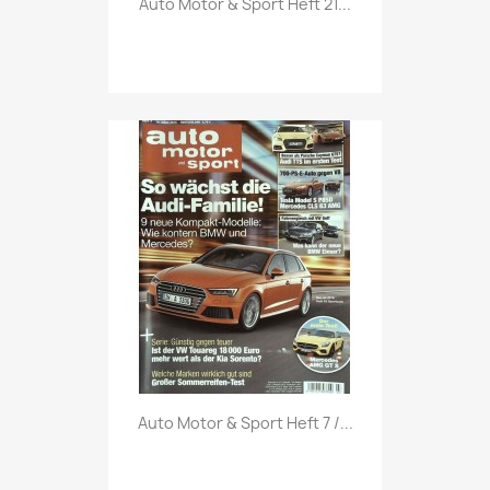
Auto Motor & Sport Heft 21...
Vorschau

Auto Motor & Sport Heft 7 /...