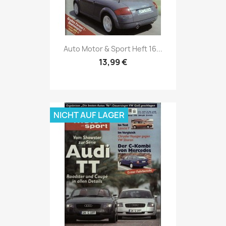
Vorschau

Auto Motor & Sport Heft 16...
13,99 €
NICHT AUF LAGER