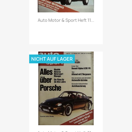
Vorschau

Auto Motor & Sport Heft 11...
NICHT AUF LAGER
Vorschau
