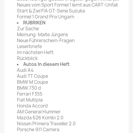
Neues vom Sport Formel 1 lernt aus CART-Unfall
Start & Ziel FIA GT-Sene Suzuka
Formel 1 Grand Prix Ungarn
RUBRIKEN
Zur Sache
Meinung: Malte Jürgens
Neue Führerschein-Fragen
Leserbriefe
Im nächsten Heft
Rückblick
Autos In diesem Heft
Audi A4
Audi TT Coupe
BMW M Coupe
BMW 730 d
Ferrari F355
Fiat Multipla
Honda Accord
AM General Hummer
Mazda 626 Kombi 2.0
Nissan Primera Traveller 2.0
Porsche 911 Carrera