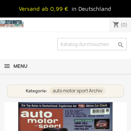
Versand ab 0,99 €
in Deutschland
shopping_cart
(0)

MENU
auto motor sport Archiv
Kategorie: