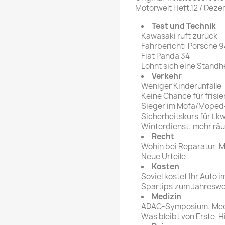
rte Zeitschrift
Mare
Motorwelt Heft.12 / Dezem
Bravo Screenfun
rift
MERIAN
Test und Technik
CINEMA
Kawasaki ruft zurück
Fernsehwoche
Fahrbericht: Porsche 
eitschrift
Fiat Panda 34
Funk Uhr
Lohnt sich eine Stand
 Magazin
Funk und Film
Verkehr
ft
Weniger Kinderunfälle
HÖRZU
TAGES &
Keine Chance für frisi
WOCHENZEITUNGE
N-Zone
Sieger im Mofa/Mope
Sicherheitskurs für Lk
Bildzeitung
Progress Film
Winterdienst: mehr rä
hrift
Frankfurter Allgemeine
Recht
Wohin bei Reparatur-
Magazin
Neue Urteile
Frankfurter Illustrierte
Kosten
e
Soviel kostet Ihr Auto 
Spartips zum Jahresw
rift
Medizin
ADAC-Symposium: Medi
Was bleibt von Erste-H