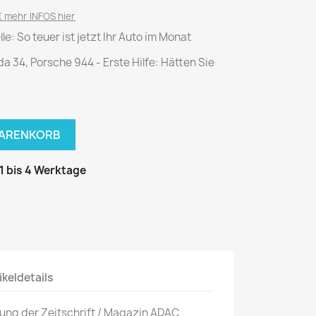
National Geographic
 mehr INFOS hier
P.M. Biografie
le: So teuer ist jetzt Ihr Auto im Monat
PM Magazin
a 34, Porsche 944 - Erste Hilfe: Hätten Sie
Unser Wald
MUSIK
MODE
Breakout
Anna burda
WARENKORB
Graceland
Der Stern
JUICE
Für Sie
 1 bis 4 Werktage
Metal Hammer
neue mode
Rolling Stone
Ottobre
Sports Illustrated
Verena
Vogue
ikeldetails
ERBRAUCHER
HANDWERK
bung der Zeitschrift / Magazin ADAC
ter Rat
Hobby