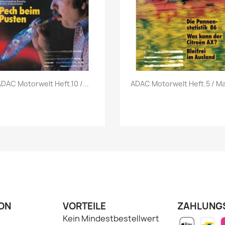
Vorschau
Vorschau


ADAC Motorwelt Heft.10 /...
ADAC Motorwelt Heft.5 / Mai
ON
VORTEILE
ZAHLUNG
Kein Mindestbestellwert