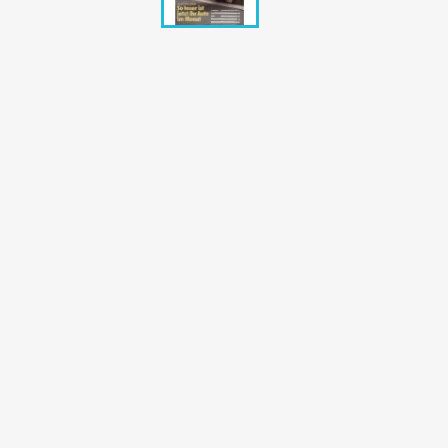
Bunte Illustrie
Cicero Zeitsch
Das Magazin
DER SPIEGEL Z
Eulenspiegel
Max Zeitschri
Neue Post
Neue Revue
pardon Zeitsc
Quick
stern Archiv
stern Biografi
Tempo Zeitsch
Wiener