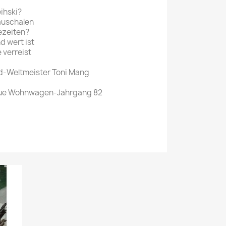
eihski?
auschalen
ezeiten?
d wert ist
 verreist
d-Weltmeister Toni Mang
eue Wohnwagen-Jahrgang 82