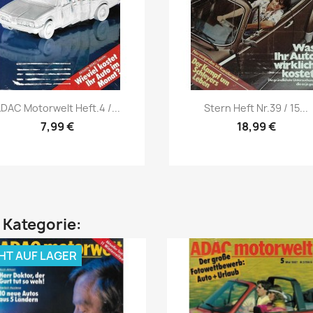
Vorschau
Vorschau


DAC Motorwelt Heft.4 /...
Stern Heft Nr.39 / 15...
7,99 €
18,99 €
n Kategorie:
HT AUF LAGER