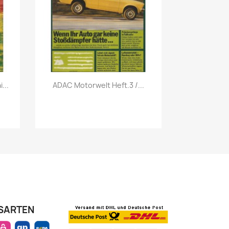
Vorschau

...
ADAC Motorwelt Heft.3 /...
SARTEN