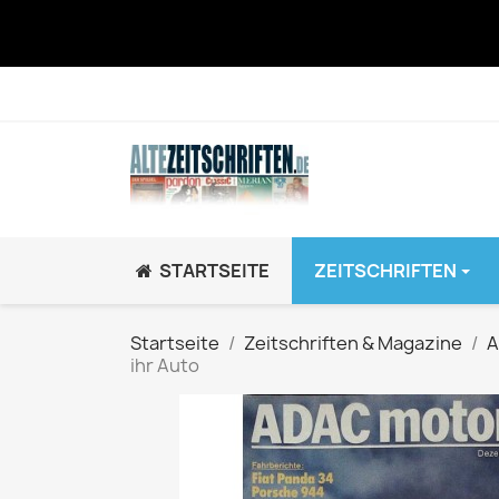
STARTSEITE
ZEITSCHRIFTEN
JUGEND / K
Startseite
Zeitschriften & Magazine
A
ihr Auto
BRAVO GiRL!
BRAVO HipHop
BRAVO Zeitsch
hey!