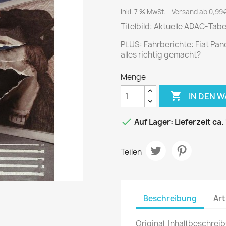
Journal
Die Fahrschule
inkl. 7 % MwSt.
Versand ab 0,99€
Shape
Gute Fahrt
Titelbild: Aktuelle ADAC-Tabel
Klassik Motorrad
PLUS: Fahrberichte: Fiat Pand
MO Zeitschrift
alles richtig gemacht?
Motor Klassik
Menge
Motorrad Classic
Motorrad Zeitschrift

IN DEN 
Oldtimer Markt

Auf Lager: Lieferzeit ca.
Programmhefte Rennen
PS das Sport Motorrad
Teilen
Rallye Racing
TOURENFAHRER
Beschreibung
Art
 / POLITIK /
FILM & KINO
REISE &
V
D
URLAUB
Original-Inhaltbeschrei
Bild und Funk
Gu