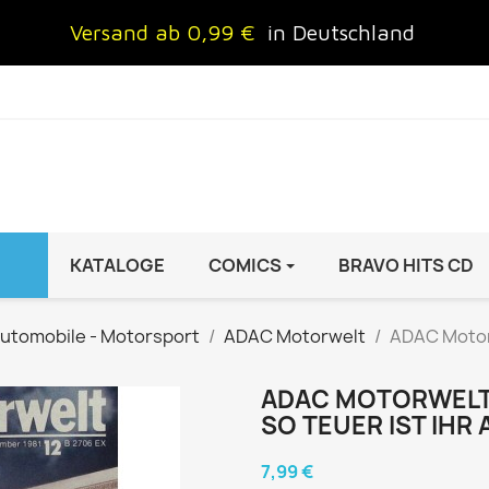
Versand ab 0,99 €
in Deutschland
KATALOGE
COMICS
BRAVO HITS CD
IND
FRAUEN
AUTO & MOTOR
utomobile - Motorsport
ADAC Motorwelt
ADAC Motorw
Brigitte
ADAC Motorwelt
 Special
Cosmopolitan
auto motor sport Archiv
ADAC MOTORWELT H
SO TEUER IST IHR
rift
freundin
Autoprospekte &
InStyle
Broschüren
7,99 €