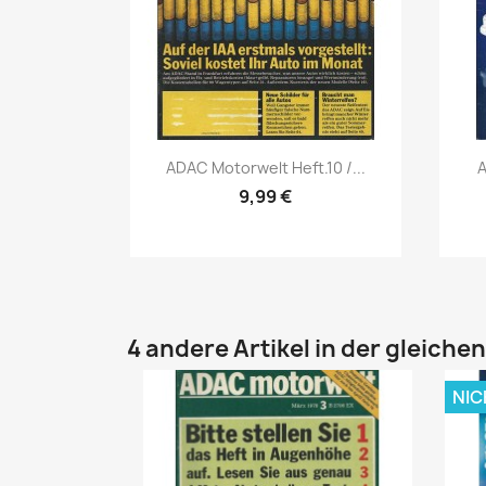
Vorschau

ADAC Motorwelt Heft.10 /...
A
9,99 €
4 andere Artikel in der gleiche
NIC