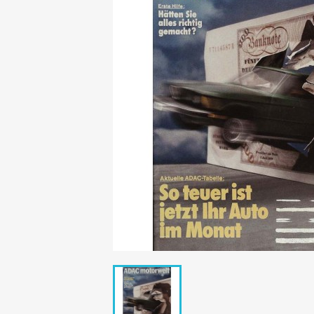
Mädchen
POP Rocky
Yam!
GESCHICHTE
BOULEVAR