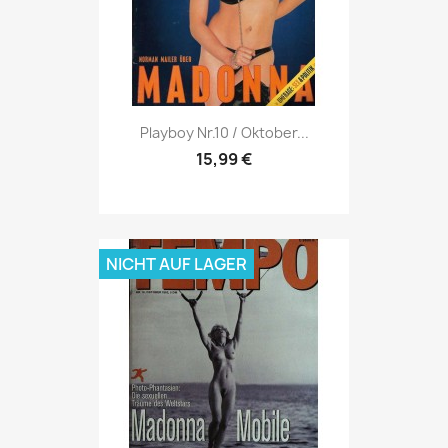
Vorschau

Playboy Nr.10 / Oktober...
15,99 €
NICHT AUF LAGER