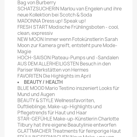
Bag von Burberry
SCHATZSUCHERIN Marlou van Engelen und ihre
neue Kollektion bei Scotch & Soda
MADONNA Dress up! Speak up!
FRESH START Modische Frühlingsboten - cool,
clean, expressiv
NEW MOON Immer wenn Fotokünstlerin Sarah
Moon zur Kamera greift, entsteht pure Mode-
Magie
HOCH-SAISON Plateau-Pumps und -Sandalen
AUS DEM ALLERHEILIGSTEN Besuch in den
Pariser Werkstätten von Hermes
FAVORITEN Die Highlights im April
BEAUTY / HEALTH
BLUE MOOD Mario Testino inszeniert Looks für
Mund und Augen
BEAUTY & STYLE Wellnessfavoriten,
Duftlieblinge, Make-up-Highlights und
Pflegetrends für Haut und Haar
STAR-GEFÜHLE Make-up-Künstlerin Charlotte
Tilbury hat ihre eigene Beautylinie entworfen
GLATTMACHER Treatments für feinporige Haut