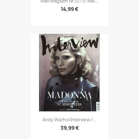
Max Magazin Nr.12 / 31 Mai...
14,99 €
Vorschau

Andy Warhol Interview /...
39,99 €