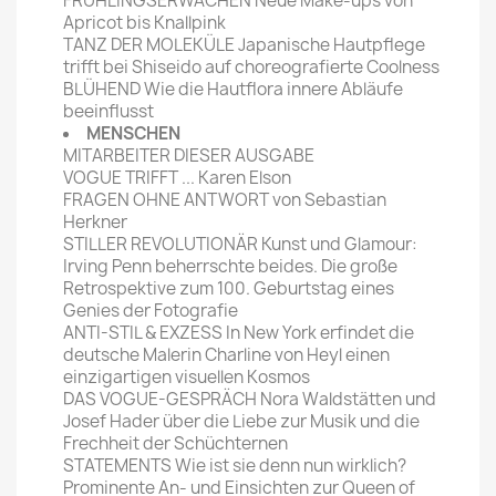
FRÜHLINGSERWACHEN Neue Make-ups von
Apricot bis Knallpink
TANZ DER MOLEKÜLE Japanische Hautpflege
trifft bei Shiseido auf choreografierte Coolness
BLÜHEND Wie die Hautflora innere Abläufe
beeinflusst
MENSCHEN
MITARBEITER DIESER AUSGABE
VOGUE TRIFFT ... Karen Elson
FRAGEN OHNE ANTWORT von Sebastian
Herkner
STILLER REVOLUTIONÄR Kunst und Glamour:
Irving Penn beherrschte beides. Die große
Retrospektive zum 100. Geburtstag eines
Genies der Fotografie
ANTI-STIL & EXZESS In New York erfindet die
deutsche Malerin Charline von Heyl einen
einzigartigen visuellen Kosmos
DAS VOGUE-GESPRÄCH Nora Waldstätten und
Josef Hader über die Liebe zur Musik und die
Frechheit der Schüchternen
STATEMENTS Wie ist sie denn nun wirklich?
Prominente An- und Einsichten zur Queen of