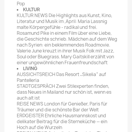
Pop
KULTUR
KULTUR NEWS Die Highlights aus Kunst, Kino,
Literatur und Musik im ‚April: Maria Lassnig
malte Körpergefühle - radikal und frei.
Rosamund Pike in einem Film über eine Liebe,
die Geschichte schrieb. Mädchen auf dem Weg
nach Syrien: ein beklemmendes Roadmovie.
Valerie June kreuzt in ihrer Musik Folk mit Jazz,
Soul oder Bluegrass. Mary Gaitskill erzählt von
einer ungewöhnlichen Frauenfreundschaft
LIVING
AUSSICHTSREICH Das Resort „Sikelia“ auf
Pantelleria
STADTGESPRÄCH Zwei Stilexperten finden,
dass Neues in Mailand nur schön ist, wenn es
auch alt ist
REISE NEWS London für Genießer, Paris für
Träumer und die schönste Bar der Welt
ERDGEISTER Ehrliche Hausmannskost und
delikater Beitrag für die Sterneküche — ein
Hoch auf die Wurzeln