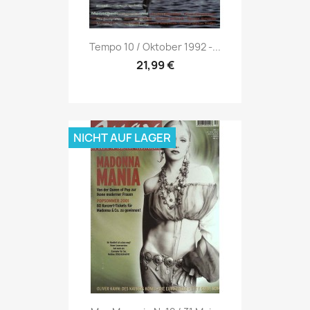
Vorschau

Tempo 10 / Oktober 1992 -...
21,99 €
NICHT AUF LAGER
Vorschau
