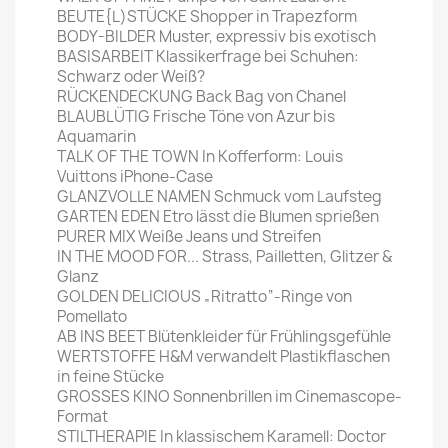
BEUTE{L)STÜCKE Shopper in Trapezform
BODY-BILDER Muster, expressiv bis exotisch
BASISARBEIT Klassikerfrage bei Schuhen:
Schwarz oder Weiß?
RÜCKENDECKUNG Back Bag von Chanel
BLAUBLÜTIG Frische Töne von Azur bis
Aquamarin
TALK OF THE TOWN In Kofferform: Louis
Vuittons iPhone-Case
GLANZVOLLE NAMEN Schmuck vom Laufsteg
GARTEN EDEN Etro lässt die Blumen sprießen
PURER MIX Weiße Jeans und Streifen
IN THE MOOD FOR... Strass, Pailletten, Glitzer &
Glanz
GOLDEN DELICIOUS „Ritratto“-Ringe von
Pomellato
AB INS BEET Blütenkleider für Frühlingsgefühle
WERTSTOFFE H&M verwandelt Plastikflaschen
in feine Stücke
GROSSES KINO Sonnenbrillen im Cinemascope-
Format
STILTHERAPIE In klassischem Karamell: Doctor