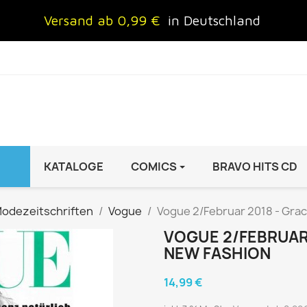
Versand ab 0,99 €
in Deutschland
KATALOGE
COMICS
BRAVO HITS CD
IND
FRAUEN
AUTO & MOTOR
odezeitschriften
Vogue
Vogue 2/Februar 2018 - Gra
Brigitte
ADAC Motorwelt
VOGUE 2/FEBRUAR 
 Special
Cosmopolitan
auto motor sport Archiv
NEW FASHION
rift
freundin
Autoprospekte &
14,99 €
InStyle
Broschüren