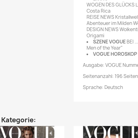
WOGEN DES GLÜCKS Leb
Costa Rica
REISE NEWS Kristallwel
Abenteuer im Milden W
DESIGN NEWS Wolkenti
Origami
SZENE VOGUE
BEI .
Men of the Year"
VOGUE HOROSKOP
Ausgabe: VOGUE Nummer 
Seitenanzahl: 196 Seiten
Sprache: Deutsch
n Kategorie: