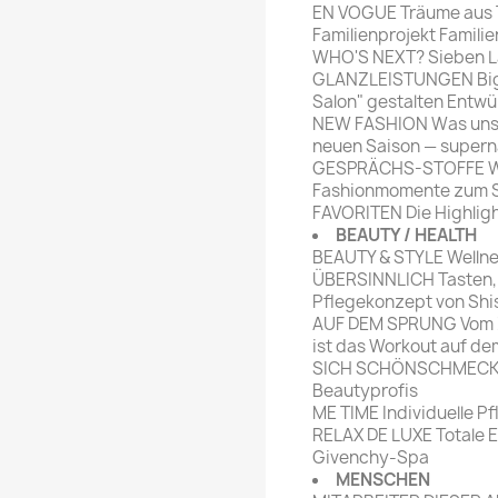
EN VOGUE Träume aus Tül
rte Zeitschrift
Mare
Bravo Screenfun
Familienprojekt Familie
rift
MERIAN
WHO'S NEXT? Sieben La
CINEMA
GLANZLEISTUNGEN Big 
Fernsehwoche
Salon" gestalten Entwür
eitschrift
NEW FASHION Was uns j
Funk Uhr
neuen Saison — superna
 Magazin
Funk und Film
GESPRÄCHS-STOFFE We
ft
Fashionmomente zum St
HÖRZU
TAGES &
FAVORITEN Die Highligh
WOCHENZEITUNGE
N-Zone
BEAUTY / HEALTH
BEAUTY & STYLE Wellne
Bildzeitung
Progress Film
ÜBERSINNLICH Tasten, s
hrift
Frankfurter Allgemeine
Pflegekonzept von Shis
AUF DEM SPRUNG Vom Zir
Magazin
ist das Workout auf de
Frankfurter Illustrierte
SICH SCHÖNSCHMECKEN
e
Beautyprofis
ME TIME Individuelle P
rift
RELAX DE LUXE Totale 
Givenchy-Spa
MENSCHEN