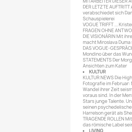
MITARBEITER DIESER 
DER LETZTE AUFTRITT A
verabschiedet sich Dan
Schauspielerei
VOGUE TRIFFT ... Kriste
FRAGEN OHNE ANTWORT
DIE VISIONÄRIN Mit ihr
macht Miroslava Duma s
DAS VOGUE-GESPRÄCH I
Mondino über das Wund
STATEMENTS Der Morge
Ansichten zum Kater
KULTUR
KULTUR NEWS Die Highli
Fotografie im Februar:
Wandel ihrer Zeit seis
voraus sind. In der Men
Stars junge Talente. Uns
seinen psychedelische
Harrelson gerät als She
TRAGENDE ROLLEN Mit d
das römische Label sei
LIVING