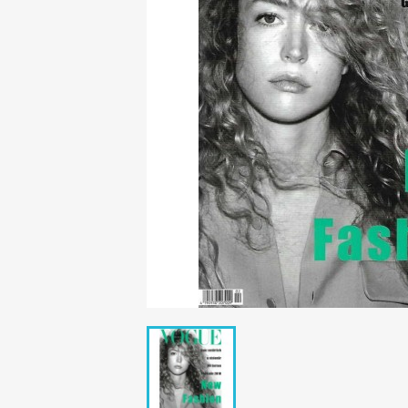
Mädchen
POP Rocky
Yam!
GESCHICHTE
BOULEVAR