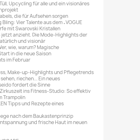
l, Upcycling für alle und ein visionäres
Mein schöner
nprojekt
bels, die für Aufsehen sorgen
Garten
Bling: Vier Talente aus dem „VOGUE
selber machen
fe mit Swarovski Kristallen
etzt anzieht. Die Mode-Highlights der
Selbst ist der
türlich und visionär
Mann
r, wie, warum? Magische
art in die neue Saison
SONSTIGE
ts im Februar
N
Sonstige
ss, Make-up-Highlights und Pflegetrends
Magazine
ehen, riechen... Ein neues
eido fordert die Sinne
kuszelt ins Fitness-Studio: So effektiv
m Trampolin
 Tipps und Rezepte eines
flege nach dem Baukastenprinzip
Entspannung und frische Haut im neuen