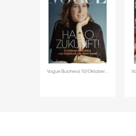
Vorschau

Vogue Business 10/Oktober...
Vo