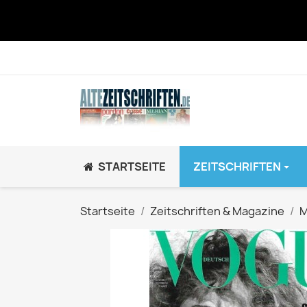
STARTSEITE
ZEITSCHRIFTEN
JUGEND / K
Startseite
Zeitschriften & Magazine
M
BRAVO GiRL!
BRAVO HipHop
BRAVO Zeitsch
hey!