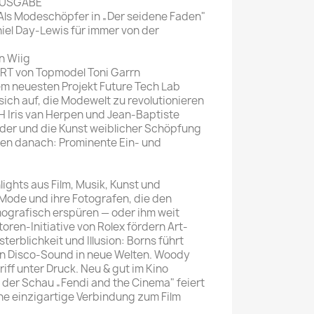
AUSGABE
ls Modeschöpfer in „Der seidene Faden"
iel Day-Lewis für immer von der
n Wiig
 von Topmodel Toni Garrn
em neuesten Projekt Future Tech Lab
ich auf, die Modewelt zu revolutionieren
ris van Herpen und Jean-Baptiste
er und die Kunst weiblicher Schöpfung
n danach: Prominente Ein- und
ghts aus Film, Musik, Kunst und
 Mode und ihre Fotografen, die den
mografisch erspüren — oder ihm weit
toren-Initiative von Rolex fördern Art-
terblichkeit und Illusion: Borns führt
n Disco-Sound in neue Welten. Woody
riff unter Druck. Neu & gut im Kino
er Schau „Fendi and the Cinema" feiert
ne einzigartige Verbindung zum Film