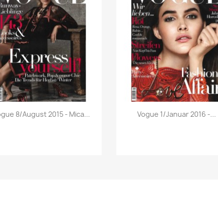
Vorschau
Vorschau


gue 8/August 2015 - Mica...
Vogue 1/Januar 2016 -...