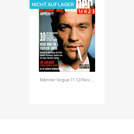
NICHT AUF LAGER
Vorschau

Männer Vogue 11-12/Nov....