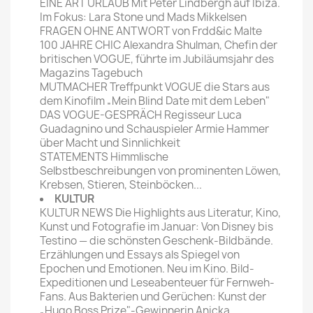
EINE ART URLAUB Mit Peter Lindbergh auf Ibiza.
Im Fokus: Lara Stone und Mads Mikkelsen
FRAGEN OHNE ANTWORT von Frdd&ic Malte
100 JAHRE CHIC Alexandra Shulman, Chefin der
britischen VOGUE, führte im Jubiläumsjahr des
Magazins Tagebuch
MUTMACHER Treffpunkt VOGUE die Stars aus
dem Kinofilm „Mein Blind Date mit dem Leben"
DAS VOGUE-GESPRÄCH Regisseur Luca
Guadagnino und Schauspieler Armie Hammer
über Macht und Sinnlichkeit
STATEMENTS Himmlische
Selbstbeschreibungen von prominenten Löwen,
Krebsen, Stieren, Steinböcken...
KULTUR
KULTUR NEWS Die Highlights aus Literatur, Kino,
Kunst und Fotografie im Januar: Von Disney bis
Testino — die schönsten Geschenk-Bildbände.
Erzählungen und Essays als Spiegel von
Epochen und Emotionen. Neu im Kino. Bild-
Expeditionen und Leseabenteuer für Fernweh-
Fans. Aus Bakterien und Gerüchen: Kunst der
„Hugo Boss Prize"-Gewinnerin Anicka