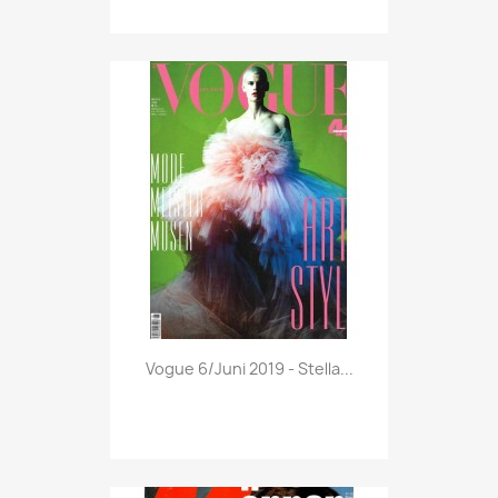
Vorschau

Vogue 6/Juni 2019 - Stella...