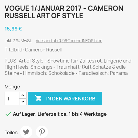
VOGUE 1/JANUAR 2017 - CAMERON
RUSSELL ART OF STYLE
15,99 €
inkl. 7 % MwSt.
Versand ab 0,99€ mehr INFOS hier
Titelbild: Cameron Russell
PLUS: Art of Style - Showtime für: Zartes rot, Lingerie und
HIgh Heels, Smokings - Traumhaft: Duft Schätze & edle
Steine - Himmlisch: Schokolade - Paradiesisch: Panama
Menge

IN DEN WARENKORB

Auf Lager: Lieferzeit ca. 1 bis 4 Werktage
Teilen