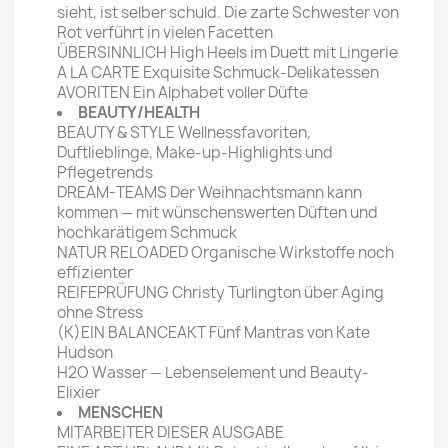
sieht, ist selber schuld. Die zarte Schwester von
Rot verführt in vielen Facetten
ÜBERSINNLICH High Heels im Duett mit Lingerie
A LA CARTE Exquisite Schmuck-Delikatessen
AVORITEN Ein Alphabet voller Düfte
BEAUTY/HEALTH
BEAUTY & STYLE Wellnessfavoriten,
Duftlieblinge, Make-up-Highlights und
Pflegetrends
DREAM-TEAMS Der Weihnachtsmann kann
kommen — mit wünschenswerten Düften und
hochkarätigem Schmuck
NATUR RELOADED Organische Wirkstoffe noch
effizienter
REIFEPRÜFUNG Christy Turlington über Aging
ohne Stress
(K)EIN BALANCEAKT Fünf Mantras von Kate
Hudson
H2O Wasser — Lebenselement und Beauty-
Elixier
MENSCHEN
MITARBEITER DIESER AUSGABE