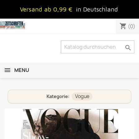
Versand ab 0,99 €
in Deutschland
shopping_cart
(0)

MENU
Vogue
Kategorie: