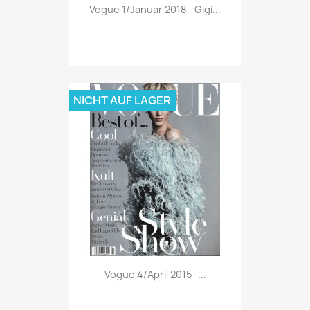
Vorschau

Vogue 1/Januar 2018 - Gigi...
NICHT AUF LAGER
Vorschau

Vogue 4/April 2015 -...