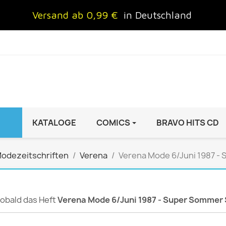
Versand ab 0,99 €
in Deutschland
KATALOGE
COMICS
BRAVO HITS CD
IND
FRAUEN
AUTO & MOTOR
odezeitschriften
Verena
Verena Mode 6/Juni 1987 - 
Brigitte
ADAC Motorwelt
 Special
Cosmopolitan
auto motor sport Archiv
rift
freundin
Autoprospekte &
 sobald das Heft
Verena Mode 6/Juni 1987 - Super Sommer 
InStyle
Broschüren