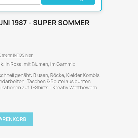
National Geographic
P.M. Biografie
PM Magazin
UNI 1987 - SUPER SOMMER
Unser Wald
MUSIK
MODE
Breakout
Anna burda
 mehr INFOS hier
Graceland
Der Stern
k: In Rosa, mit Blumen, im Garnmix
JUICE
Für Sie
schnell genäht: Blusen, Röcke, Kleider Kombis
Metal Hammer
neue mode
andarbeiten: Taschen & Beutel aus bunten
Rolling Stone
Ottobre
ikationen auf T-Shirts - Kreativ Wettbewerb
Sports Illustrated
Verena
Vogue
WARENKORB
ERBRAUCHER
HANDWERK
ter Rat
Hobby