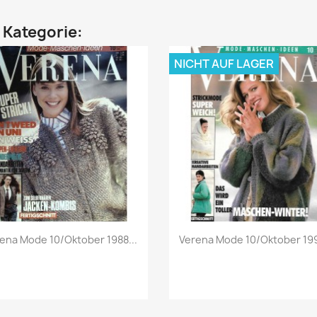
n Kategorie:
NICHT AUF LAGER
Vorschau
Vorschau


ena Mode 10/Oktober 1988...
Verena Mode 10/Oktober 199