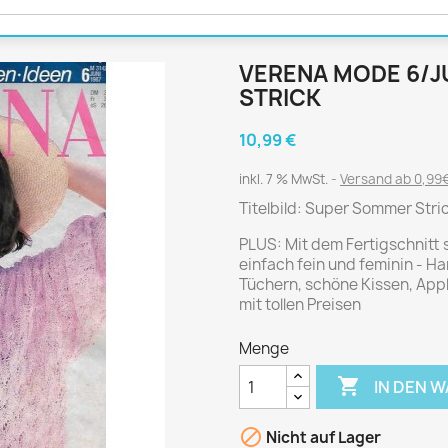
Journal
Die Fahrschule
Shape
Gute Fahrt
Klassik Motorrad
VERENA MODE 6/J
MO Zeitschrift
STRICK
Motor Klassik
10,99 €
Motorrad Classic
inkl. 7 % MwSt.
Versand ab 0,99€
Motorrad Zeitschrift
Titelbild: Super Sommer Stric
Oldtimer Markt
Programmhefte Rennen
PLUS: Mit dem Fertigschnitt 
einfach fein und feminin - H
PS das Sport Motorrad
Tüchern, schöne Kissen, Appl
Rallye Racing
mit tollen Preisen
TOURENFAHRER
Menge

IN DEN 
 / POLITIK /
FILM & KINO
REISE &
V
D
URLAUB

Nicht auf Lager
Bild und Funk
Gu