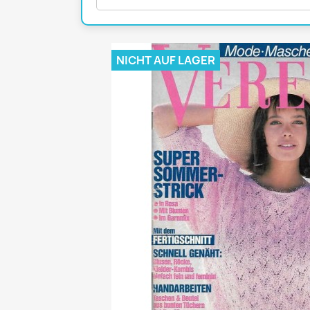
Mädchen
POP Rocky
Yam!
NICHT AUF LAGER
GESCHICHTE
BOULEVAR