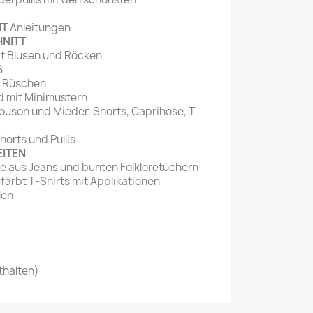
HT
Anleitungen
HNITT
 Blusen und Röcken
ß
t Rüschen
nd mit Minimustern
ouson und Mieder, Shorts, Caprihose, T-
horts und Pullis
EITEN
e aus Jeans und bunten Folkloretüchern
färbt T-Shirts mit Applikationen
len
thalten)