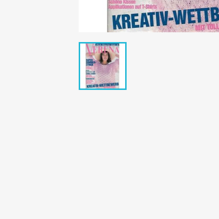
Bunte Illustrie
Cicero Zeitsch
Das Magazin
DER SPIEGEL Z
Eulenspiegel
Max Zeitschri
Neue Post
Neue Revue
pardon Zeitsc
Quick
stern Archiv
stern Biografi
Tempo Zeitsch
Wiener