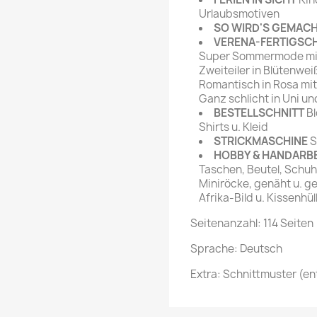
Urlaubsmotiven
SO WIRD'S GEMAC
VERENA-FERTIGSC
Super Sommermode mit
Zweiteiler in Blütenwei
Romantisch in Rosa mi
Ganz schlicht in Uni u
BESTELLSCHNITT
Bl
Shirts u. Kleid
STRICKMASCHINE
S
HOBBY & HANDARB
Taschen, Beutel, Schuh
Miniröcke, genäht u. ge
Afrika-Bild u. Kissenhül
Seitenanzahl: 114 Seiten
Sprache: Deutsch
Extra: Schnittmuster (en