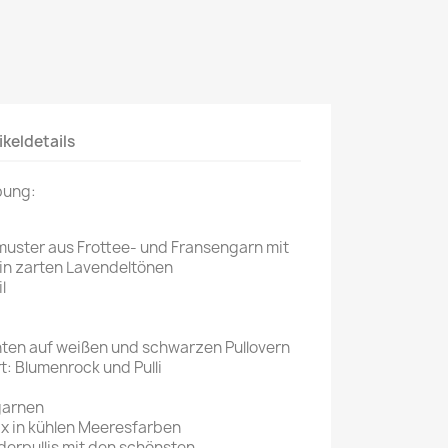
Mein schöner
Garten
selber machen
Selbst ist der
ikeldetails
Mann
SONSTIGE
bung:
N
Sonstige
muster aus Frottee- und Fransengarn mit
Magazine
in zarten Lavendeltönen
l
hten auf weißen und schwarzen Pullovern
t: Blumenrock und Pulli
tgarnen
x in kühlen Meeresfarben
derpullis mit den schönsten