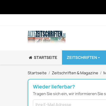
STARTSEITE
ZEITSCHRIFTEN
JUGEND / K
Startseite
Zeitschriften & Magazine
M
BRAVO GiRL!
BRAVO HipHop
Wieder lieferbar?
BRAVO Zeitsch
Tragen Sie sich ein, wir informieren Sie
hey!