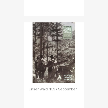
Vorschau

Unser Wald Nr.9 / September...