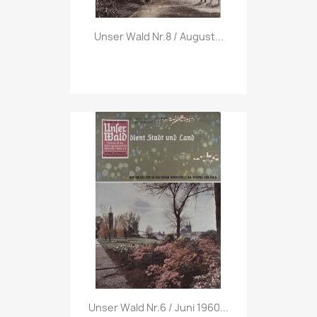
Vorschau

Unser Wald Nr.8 / August...
Vorschau

Unser Wald Nr.6 / Juni 1960...