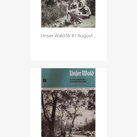
Vorschau

Unser Wald Nr.8 / August...