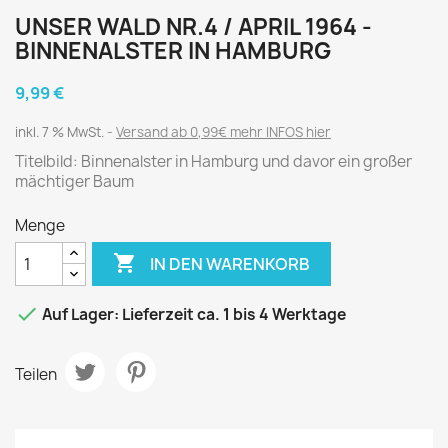
UNSER WALD NR.4 / APRIL 1964 -
BINNENALSTER IN HAMBURG
9,99 €
inkl. 7 % MwSt.
Versand ab 0,99€ mehr INFOS hier
Titelbild: Binnenalster in Hamburg und davor ein großer
mächtiger Baum
Menge

IN DEN WARENKORB

Auf Lager: Lieferzeit ca. 1 bis 4 Werktage
Teilen