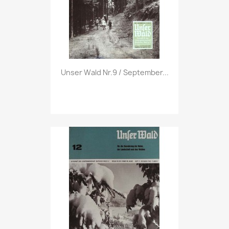
Vorschau

Unser Wald Nr.9 / September...