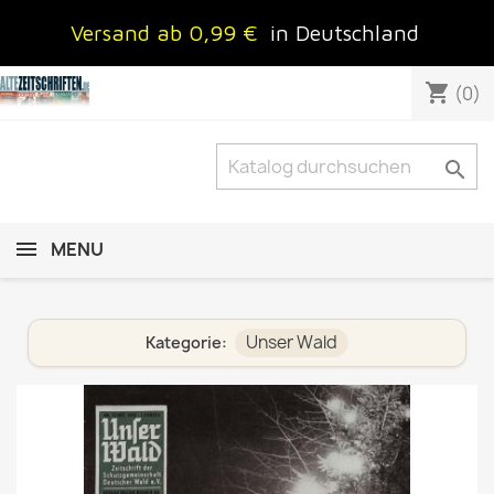
Versand ab 0,99 €
in Deutschland
shopping_cart
(0)

MENU
Unser Wald
Kategorie: