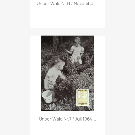
Vorschau

Unser Wald Nr.11 / November...
Vorschau

Unser Wald Nr.7 / Juli 1964...