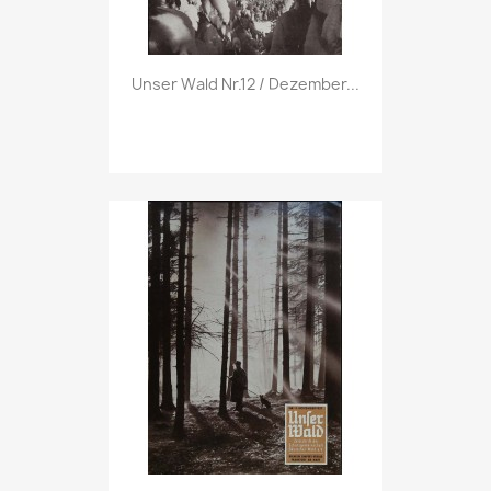
Vorschau

Unser Wald Nr.12 / Dezember...