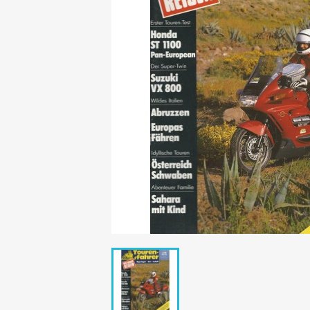
Mädchen
POP Rocky
Yam!
GESCHICHTE
BOULEVAR