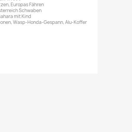
uzzen, Europas Fähren
Mein schöner
Österreich Schwaben
Sahara mit Kind
Garten
tionen, Wasp-Honda-Gespann, Alu-Koffer
selber machen
Selbst ist der
Mann
SONSTIGE
N
Sonstige
Magazine