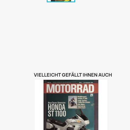
Bunte Illustrie
Cicero Zeitsch
Das Magazin
DER SPIEGEL Z
Eulenspiegel
Max Zeitschri
Neue Post
Neue Revue
pardon Zeitsc
VIELLEICHT GEFÄLLT IHNEN AUCH
Quick
stern Archiv
stern Biografi
Tempo Zeitsch
Wiener