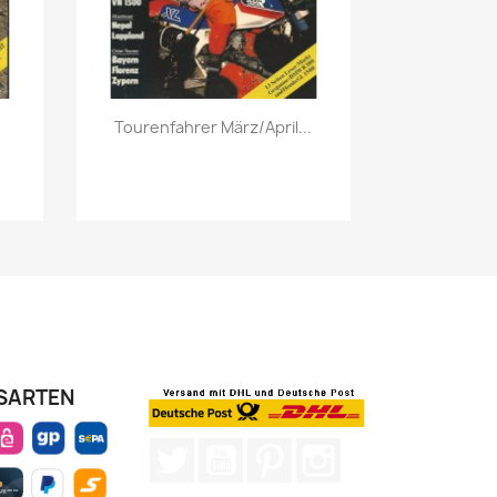
Vorschau

Tourenfahrer März/April...
SARTEN
Twitter
YouTube
Pinterest
Instagram