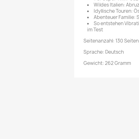
rte Zeitschrift
Mare
Wildes Italien: Abr
Bravo Screenfun
Idyllische Touren: 
rift
MERIAN
Abenteuer Familie: 
CINEMA
So entstehen Vibra
Fernsehwoche
im Test
eitschrift
Funk Uhr
Seitenanzahl: 130 Seiten
 Magazin
Funk und Film
ft
Sprache: Deutsch
HÖRZU
TAGES &
WOCHENZEITUNGE
Gewicht: 262 Gramm
N-Zone
Bildzeitung
Progress Film
hrift
Frankfurter Allgemeine
Magazin
Frankfurter Illustrierte
e
rift