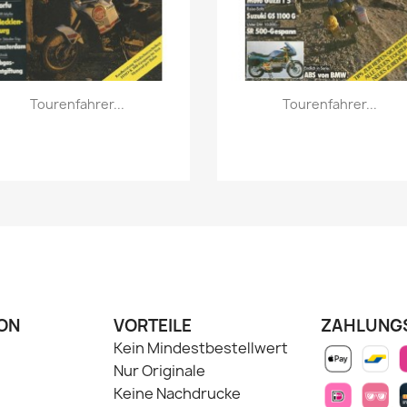
Vorschau
Vorschau


Tourenfahrer...
Tourenfahrer...
ON
VORTEILE
ZAHLUNG
Kein Mindestbestellwert
Nur Originale
Keine Nachdrucke