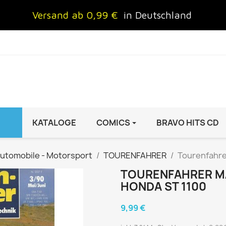
Versand ab 0,99 €
in Deutschland
KATALOGE
COMICS
BRAVO HITS CD
IND
FRAUEN
AUTO & MOTOR
utomobile - Motorsport
TOURENFAHRER
Tourenfahre
Brigitte
ADAC Motorwelt
TOURENFAHRER MAI
 Special
Cosmopolitan
auto motor sport Archiv
HONDA ST 1100
rift
freundin
Autoprospekte &
9,99 €
InStyle
Broschüren