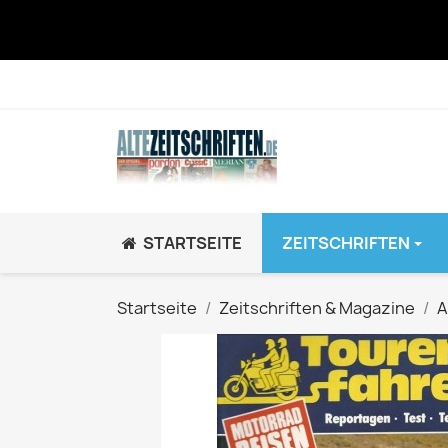
STARTSEITE
ZEITSCHRIFTEN
JUGEND / K
Startseite
Zeitschriften & Magazine
A
BRAVO GiRL!
BRAVO HipHop
BRAVO Zeitsch
hey!