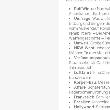
rte Zeitschrift
Mare
Bravo Screenfun
Rolf Winter
: Nun h
rift
MERIAN
Amerikaner— Partnersc
CINEMA
Umfrage
: Was die 
Fernsehwoche
Bitburg und Bergen-Be
eitschrift
vorm Ausverkauf. Rona
Funk Uhr
 Magazin
rehabilitiert« — Bei A
Funk und Film
Waffengeschäfte — Pe
ft
Umwelt
: Große Sün
HÖRZU
TAGES &
NRW-Wahl
: Johan
WOCHENZEITUNGE
N-Zone
Männer für den Mutte
Bildzeitung
Verfassungsschut
Progress Film
hrift
Staatssekretär Carl-Di
Frankfurter Allgemeine
Jahresbericht
Magazin
Luftfahrt
: Eine Cha
Bundeswehr
Frankfurter Illustrierte
Körper-Bau
: Messe
e
Affäre
: Schäferstün
rift
Paderborner Ordnun
Frankreich
: Famili
Brasilien
: Maschine
Hollywood
: Schlam