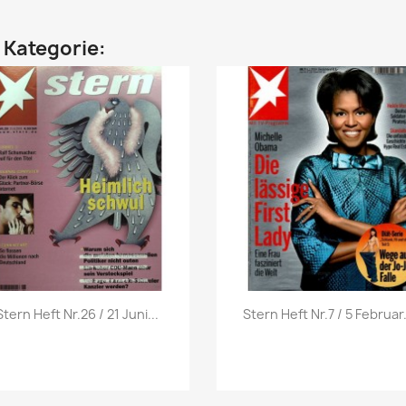
n Kategorie:
Vorschau
Vorschau


Stern Heft Nr.26 / 21 Juni...
Stern Heft Nr.7 / 5 Februar.