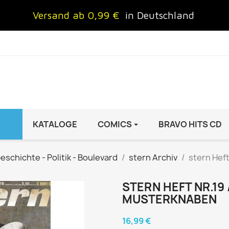
Versand ab 0,99 €
in Deutschland
KATALOGE
COMICS
BRAVO HITS CD
IND
FRAUEN
AUTO & MOTOR
eschichte - Politik - Boulevard
stern Archiv
stern Heft
Brigitte
ADAC Motorwelt
 Special
Cosmopolitan
auto motor sport Archiv
STERN HEFT NR.19 
MUSTERKNABEN
rift
freundin
Autoprospekte &
InStyle
Broschüren
16,99 €