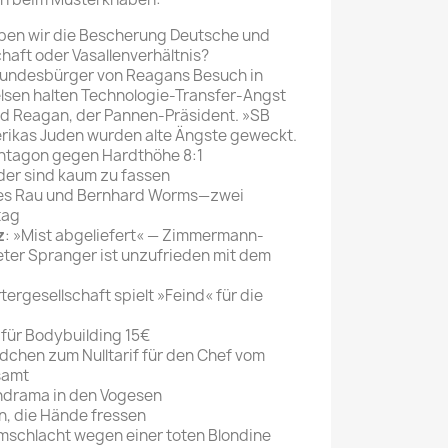
Mein schöner
aben wir die Bescherung Deutsche und
haft oder Vasallenverhältnis?
Garten
Bundesbürger von Reagans Besuch in
selber machen
lsen halten Technologie-Transfer-Angst
ld Reagan, der Pannen-Präsident. »SB
Selbst ist der
merikas Juden wurden alte Ängste geweckt.
Mann
ntagon gegen Hardthöhe 8:1
der sind kaum zu fassen
SONSTIGE
nes Rau und Bernhard Worms—zwei
N
rtag
Sonstige
z
: »Mist abgeliefert« — Zimmermann-
Magazine
eter Spranger ist unzufrieden mit dem
rtergesellschaft spielt »Feind« für die
 für Bodybuilding 15€
dchen zum Nulltarif für den Chef vom
gsamt
endrama in den Vogesen
n, die Hände fressen
mschlacht wegen einer toten Blondine