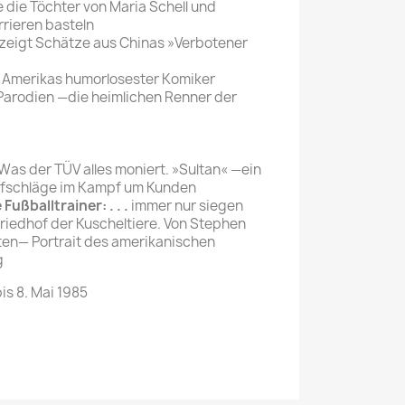
e die Töchter von Maria Schell und
rrieren basteln
n zeigt Schätze aus Chinas »Verbotener
— Amerikas humorlosester Komiker
-Parodien —die heimlichen Renner der
Was der TÜV alles moniert. »Sultan« —ein
iefschläge im Kampf um Kunden
ußballtrainer: . . .
immer nur siegen
Friedhof der Kuscheltiere. Von Stephen
sten— Portrait des amerikanischen
ng
bis 8. Mai 1985