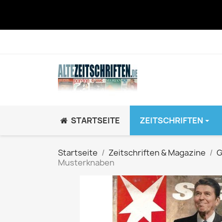
STARTSEITE
ZEITSCHRIFTEN
JUGEND / K
Startseite
Zeitschriften & Magazine
G
Musterknaben
BRAVO GiRL!
BRAVO HipHop
BRAVO Zeitsch
hey!