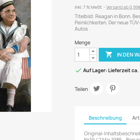
Journal
Die Fahrschule
inkl. 7 % MwSt.
Versand ab 0,99€
Shape
Gute Fahrt
Titelbild: Reagan in Bonn. B
Klassik Motorrad
Peinlichkeiten. Der neue TÜV
Autos
MO Zeitschrift
Motor Klassik
Menge
Motorrad Classic

IN DEN 
Motorrad Zeitschrift
Oldtimer Markt

Auf Lager: Lieferzeit ca.
Programmhefte Rennen
PS das Sport Motorrad
Teilen
Rallye Racing
TOURENFAHRER
Beschreibung
Art
 / POLITIK /
FILM & KINO
REISE &
V
D
URLAUB
Original-Inhaltsbeschrei
Bild und Funk
Gu
Nr.19 / 2 Mai 1985 - Bes