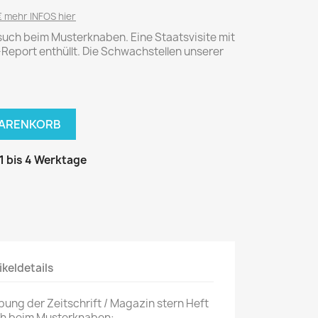
National Geographic
 mehr INFOS hier
P.M. Biografie
esuch beim Musterknaben. Eine Staatsvisite mit
PM Magazin
-Report enthüllt. Die Schwachstellen unserer
Unser Wald
MUSIK
MODE
Breakout
Anna burda
WARENKORB
Graceland
Der Stern
JUICE
Für Sie
 1 bis 4 Werktage
Metal Hammer
neue mode
Rolling Stone
Ottobre
Sports Illustrated
Verena
Vogue
ikeldetails
ERBRAUCHER
HANDWERK
bung der Zeitschrift / Magazin stern Heft
ter Rat
Hobby
uch beim Musterknaben: