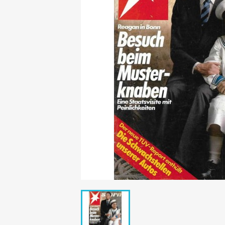
Mädchen
POP Rocky
Yam!
GESCHICHTE
BOULEVAR