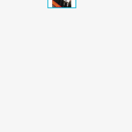
Bunte Illustrie
Cicero Zeitsch
Das Magazin
DER SPIEGEL Z
Eulenspiegel
Max Zeitschri
Neue Post
Neue Revue
pardon Zeitsc
Quick
stern Archiv
stern Biografi
Tempo Zeitsch
Wiener