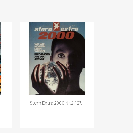
Vorschau

..
Stern Extra 2000 Nr.2 / 27...