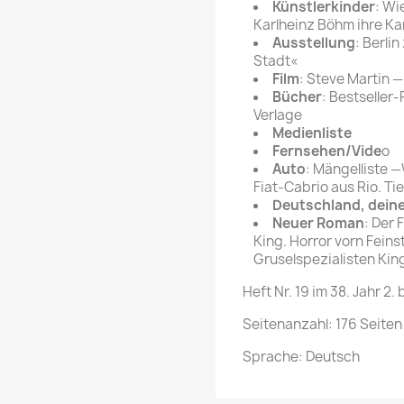
Künstlerkinder
: Wi
Karlheinz Böhm ihre Ka
Ausstellung
: Berli
Stadt«
Film
: Steve Martin 
Bücher
: Bestseller
Verlage
Medienliste
Fernsehen/Vide
o
Auto
: Mängelliste —
Fiat-Cabrio aus Rio. T
Deutschland, deine F
Neuer Roman
: Der 
King. Horror vorn Fein
Gruselspezialisten Ki
Heft Nr. 19 im 38. Jahr 2. 
Seitenanzahl: 176 Seiten
Sprache: Deutsch