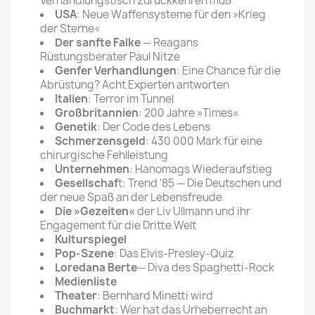
Verhandlungstisch zurückkehren muß
USA
: Neue Waffensysteme für den »Krieg
der Sterne«
Der sanfte Falke
— Reagans
Rüstungsberater Paul Nitze
Genfer Verhandlungen
: Eine Chance für die
Abrüstung? Acht Experten antworten
Italien
: Terror im Tunnel
Großbritannien
: 200 Jahre »Times«
Genetik
: Der Code des Lebens
Schmerzensgeld
: 430 000 Mark für eine
chirurgische Fehlleistung
Unternehmen
: Hanomags Wiederaufstieg
Gesellschaf
t: Trend '85 — Die Deutschen und
der neue Spaß an der Lebensfreude
Die »Gezeiten«
der Liv Ullmann und ihr
Engagement für die Dritte Welt
Kulturspiegel
Pop-Szene
: Das Elvis-Presley-Quiz
Loredana Berte
— Diva des Spaghetti-Rock
Medienliste
Theater
: Bernhard Minetti wird
Buchmarkt
: Wer hat das Urheberrecht an