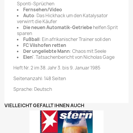
Sponti-Sprüchen
Fernsehen/Video
Auto
: Das Hickhack um den Katalysator
verwirrt die Käufer
Die neuen Automatik-Getriebe
helfen Sprit
sparen
Fußball
: Ein afrikanischer Trainer soll den
FC Vilshofen retten
Der ungeliebte Mann
: Chaos mit Seele
Elen'
. Tatsachenbericht von Nicholas Gage
Heft Nr. 2 im 38. Jahr 3. bis 9. Januar 1985
Seitenanzahl: 148 Seiten
Sprache: Deutsch
VIELLEICHT GEFÄLLT IHNEN AUCH