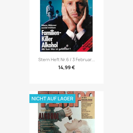
Vorschau

Stern Heft Nr.6 / 3 Februar...
14,99 €
NICHT AUF LAGER