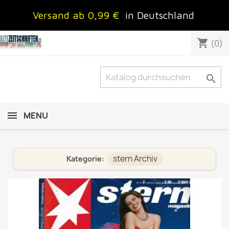
Versand ab 0,99 €
in Deutschland
shopping_cart
(0)

MENU
stern Archiv
Kategorie: