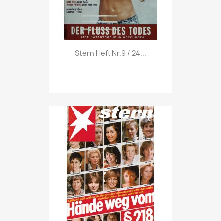
Vorschau

Stern Heft Nr.9 / 24...