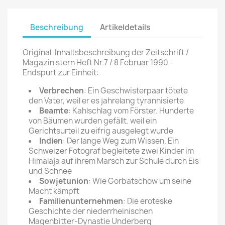
Beschreibung
Artikeldetails
Original-Inhaltsbeschreibung der Zeitschrift /
Magazin stern Heft Nr.7 / 8 Februar 1990 -
Endspurt zur Einheit:
Verbrechen
: Ein Geschwisterpaar tötete
den Vater, weil er es jahrelang tyrannisierte
Beamte
: Kahlschlag vom Förster. Hunderte
von Bäumen wurden gefällt. weil ein
Gerichtsurteil zu eifrig ausgelegt wurde
Indien
: Der lange Weg zum Wissen. Ein
Schweizer Fotograf begleitete zwei Kinder im
Himalaja auf ihrem Marsch zur Schule durch Eis
und Schnee
Sowjetunion
: Wie Gorbatschow um seine
Macht kämpft
Familienunternehmen
: Die eroteske
Geschichte der niederrheinischen
Magenbitter-Dynastie Underberg