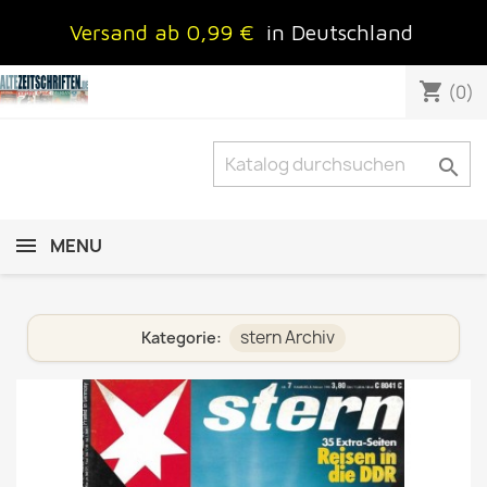
Versand ab 0,99 €
in Deutschland
shopping_cart
(0)

MENU
stern Archiv
Kategorie: