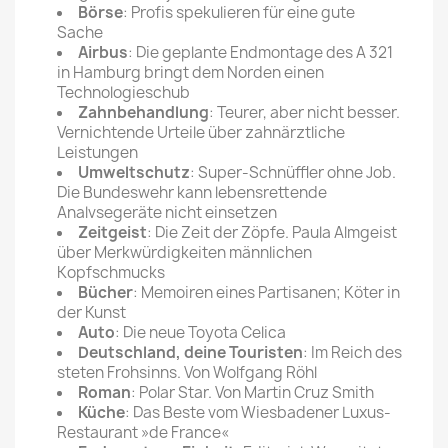
Börse
: Profis spekulieren für eine gute
Sache
Airbus
: Die geplante Endmontage des A 321
in Hamburg bringt dem Norden einen
Technologieschub
Zahnbehandlung
: Teurer, aber nicht besser.
Vernichtende Urteile über zahnärztliche
Leistungen
Umweltschutz
: Super-Schnüffler ohne Job.
Die Bundeswehr kann lebensrettende
Analvsegeräte nicht einsetzen
Zeitgeist
: Die Zeit der Zöpfe. Paula Almgeist
über Merkwürdigkeiten männlichen
Kopfschmucks
Bücher
: Memoiren eines Partisanen; Köter in
der Kunst
Auto
: Die neue Toyota Celica
Deutschland, deine Touristen
: Im Reich des
steten Frohsinns. Von Wolfgang Röhl
Roman
: Polar Star. Von Martin Cruz Smith
Küche
: Das Beste vom Wiesbadener Luxus-
Restaurant »de France«