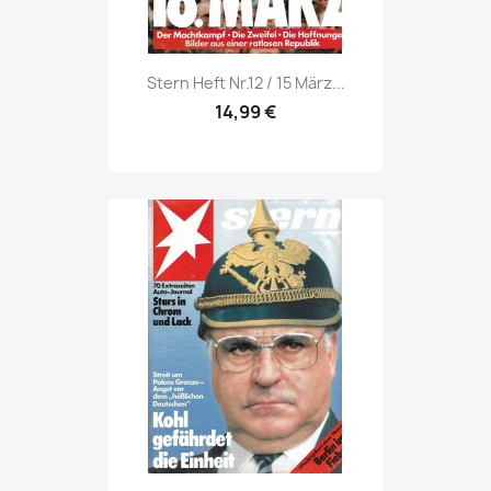
Vorschau

Stern Heft Nr.12 / 15 März...
14,99 €