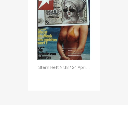
Vorschau

Stern Heft Nr.18 / 24 April...