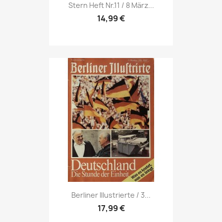
Vorschau

Stern Heft Nr.11 / 8 März...
14,99 €
Vorschau

Berliner Illustrierte / 3...
17,99 €