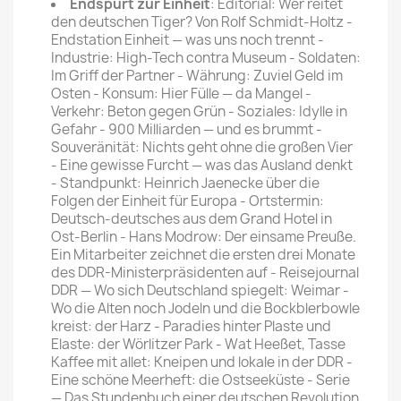
Endspurt zur Einheit
: Editorial: Wer reitet
den deutschen Tiger? Von Rolf Schmidt-Holtz -
Endstation Einheit — was uns noch trennt -
Industrie: High-Tech contra Museum - Soldaten:
Im Griff der Partner - Währung: Zuviel Geld im
Osten - Konsum: Hier Fülle — da Mangel -
Verkehr: Beton gegen Grün - Soziales: Idylle in
Gefahr - 900 Milliarden — und es brummt -
Souveränität: Nichts geht ohne die großen Vier
- Eine gewisse Furcht — was das Ausland denkt
- Standpunkt: Heinrich Jaenecke über die
Folgen der Einheit für Europa - Ortstermin:
Deutsch-deutsches aus dem Grand Hotel in
Ost-Berlin - Hans Modrow: Der einsame Preuße.
Ein Mitarbeiter zeichnet die ersten drei Monate
des DDR-Ministerpräsidenten auf - Reisejournal
DDR — Wo sich Deutschland spiegelt: Weimar -
Wo die Alten noch Jodeln und die Bockblerbowle
kreist: der Harz - Paradies hinter Plaste und
Elaste: der Wörlitzer Park - Wat Heeßet, Tasse
Kaffee mit allet: Kneipen und lokale in der DDR -
Eine schöne Meerheft: die Ostseeküste - Serie
— Das Stundenbuch einer deutschen Revolution