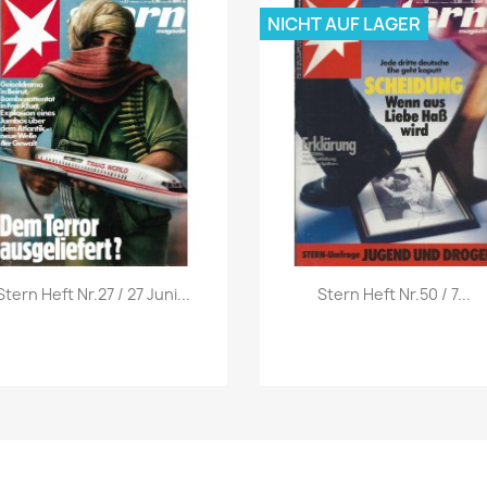
NICHT AUF LAGER
Vorschau
Vorschau


Stern Heft Nr.27 / 27 Juni...
Stern Heft Nr.50 / 7...