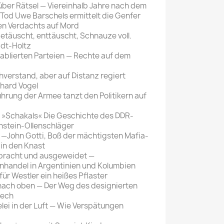
 über Rätsel — Viereinhalb Jahre nach dem
Mein schöner
Tod Uwe Barschels ermittelt die Genfer
en Verdachts auf Mord
Garten
Getäuscht, enttäuscht, Schnauze voll.
selber machen
idt-Holtz
tablierten Parteien — Rechte auf dem
Selbst ist der
Mann
chverstand, aber auf Distanz regiert
nhard Vogel
SONSTIGE
Führung der Armee tanzt den Politikern auf
N
Sonstige
s »Schakals« Die Geschichte des DDR-
Magazine
nstein-Ollenschläger
te —John Gotti, Boß der mächtigsten Mafia-
 in den Knast
bracht und ausgeweidet —
nhandel in Argentinien und Kolumbien
für Westler ein heißes Pflaster
 nach oben — Der Weg des designierten
iech
ei in der Luft — Wie Verspätungen