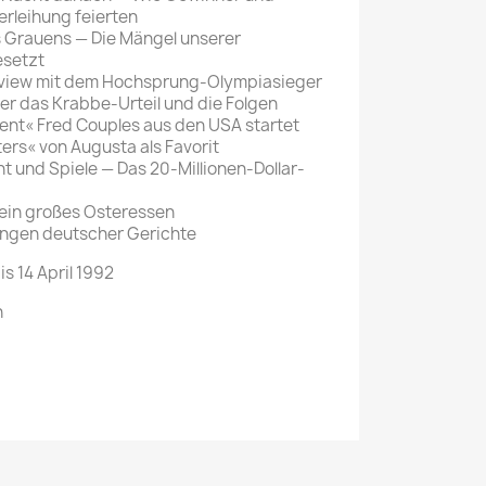
erleihung feierten
s Grauens — Die Mängel unserer
esetzt
erview mit dem Hochsprung-Olympiasieger
r das Krabbe-Urteil und die Folgen
lent« Fred Couples aus den USA startet
rs« von Augusta als Favorit
ht und Spiele — Das 20-Millionen-Dollar-
 ein großes Osteressen
ngen deutscher Gerichte
is 14 April 1992
n