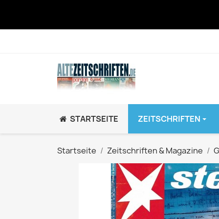
STARTSEITE
ZEITSCHRIFTEN
JUGEND / K
Startseite
Zeitschriften & Magazine
G
BRAVO GiRL!
BRAVO HipHop
BRAVO Zeitsch
hey!