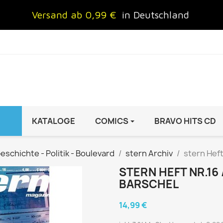
Versand ab 0,99 €
in Deutschland
KATALOGE
COMICS
BRAVO HITS CD
IND
FRAUEN
AUTO & MOTOR
eschichte - Politik - Boulevard
stern Archiv
stern Heft
Brigitte
ADAC Motorwelt
STERN HEFT NR.16 /
 Special
Cosmopolitan
auto motor sport Archiv
BARSCHEL
rift
freundin
Autoprospekte &
14,99 €
InStyle
Broschüren