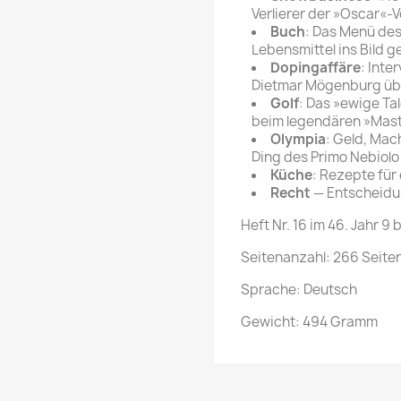
Verlierer der »Oscar«-V
Buch
: Das Menü de
Lebensmittel ins Bild g
Dopingaffäre
: Int
Dietmar Mögenburg übe
Golf
: Das »ewige Ta
beim legendären »Maste
Olympia
: Geld, Mac
Ding des Primo Nebiolo
Küche
: Rezepte für
Recht
— Entscheidu
Heft Nr. 16 im 46. Jahr 9 b
Seitenanzahl: 266 Seite
Sprache: Deutsch
Gewicht: 494 Gramm