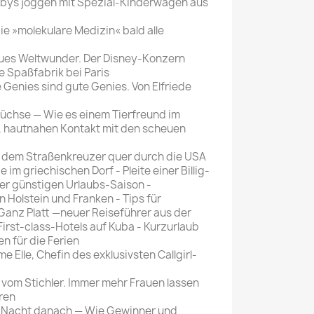
Babys joggen mit Spezial-Kinderwagen aus
ie »molekulare Medizin« bald alle
eues Weltwunder. Der Disney-Konzern
e Spaßfabrik bei Paris
e Genies sind gute Genies. Von Elfriede
 Füchse — Wie es einem Tierfreund im
 hautnahen Kontakt mit den scheuen
 dem Straßenkreuzer quer durch die USA
e im griechischen Dorf - Pleite einer Billig-
der günstigen Urlaubs-Saison -
 Holstein und Franken - Tips für
Ganz Platt —neuer Reiseführer aus der
First-class-Hotels auf Kuba - Kurzurlaub
en für die Ferien
Elle, Chefin des exklusivsten Callgirl-
 vom Stichler. Immer mehr Frauen lassen
ren
e Nacht danach — Wie Gewinner und