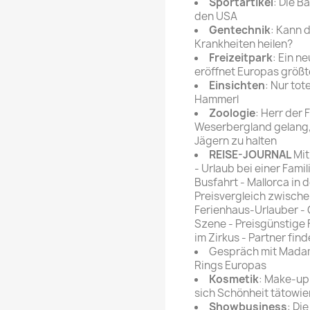
Sportartikel
: Die 
den USA
Gentechnik
: Kann d
Krankheiten heilen?
Freizeitpark
: Ein n
eröffnet Europas größt
Einsichten
: Nur tot
Hammerl
Zoologie
: Herr der
Weserbergland gelang,
Jägern zu halten
REISE-JOURNAL
Mit
- Urlaub bei einer Famili
Busfahrt - Mallorca in 
Preisvergleich zwischen
Ferienhaus-Urlauber - 
Szene - Preisgünstige 
im Zirkus - Partner find
Gespräch mit Madame 
Rings Europas
Kosmetik
: Make-up
sich Schönheit tätowie
Showbusiness
: Di