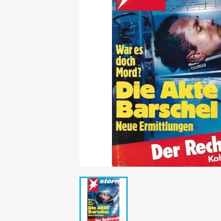
Mädchen
POP Rocky
Yam!
GESCHICHTE
BOULEVAR