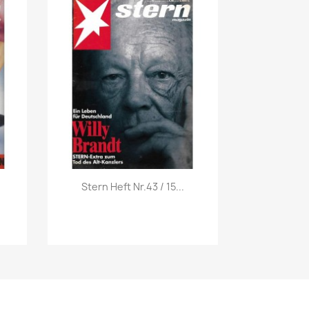
Vorschau

Stern Heft Nr.43 / 15...