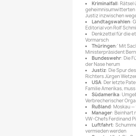
Kriminalfall
: Rätsel
rte Zeitschrift
Mare
Bravo Screenfun
geheimnisumwitterten 
rift
MERIAN
Justiz inzwischen weg
CINEMA
Landtagswahlen
: 
Fernsehwoche
Editorial von Rolf Schm
eitschrift
Denkzettel für die e
Funk Uhr
Vormarsch
 Magazin
Funk und Film
Thüringen
:' Mit Sa
ft
Ministerpräsident Ber
HÖRZU
TAGES &
Bundeswehr
: Die 
WOCHENZEITUNGE
N-Zone
der Nase herum
Justiz
: Die Spur de
Bildzeitung
Progress Film
Richters Jürgen Wetze
hrift
Frankfurter Allgemeine
USA
: Der letzte Pa
Familie Amerikas, muss
Magazin
Südamerika
: Umge
Frankfurter Illustrierte
Verbrecherischer Orga
e
Rußland
: Moskau — 
Manager
: Beinhart
rift
VW-Chefs Ferdinand P
Luftfahrt
: Schummel
vermieden werden