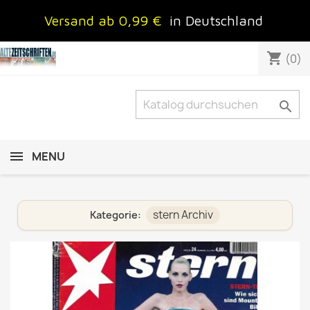
Versand ab 0,99 €
in Deutschland
shopping_cart
(0)

MENU
stern Archiv
Kategorie: