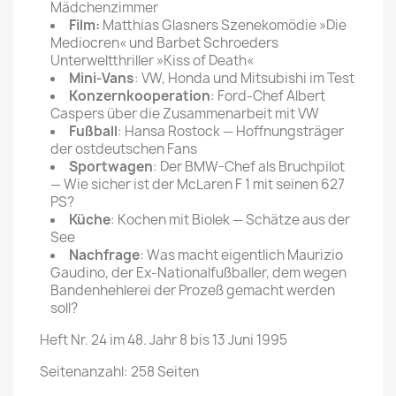
Mädchenzimmer
Film:
Matthias Glasners Szenekomödie »Die
Mediocren« und Barbet Schroeders
Unterweltthriller »Kiss of Death«
Mini-Vans
: VW, Honda und Mitsubishi im Test
Konzernkooperation
: Ford-Chef Albert
Caspers über die Zusammenarbeit mit VW
Fußball
: Hansa Rostock — Hoffnungsträger
der ostdeutschen Fans
Sportwagen
: Der BMW-Chef als Bruchpilot
— Wie sicher ist der McLaren F 1 mit seinen 627
PS?
Küche
: Kochen mit Biolek — Schätze aus der
See
Nachfrage
: Was macht eigentlich Maurizio
Gaudino, der Ex-Nationalfußballer, dem wegen
Bandenhehlerei der Prozeß gemacht werden
soll?
Heft Nr. 24 im 48. Jahr 8 bis 13 Juni 1995
Seitenanzahl: 258 Seiten