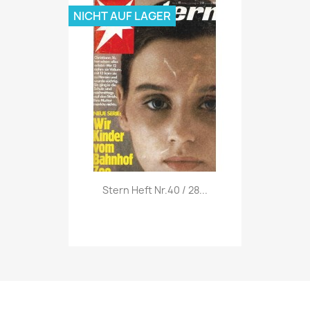
NICHT AUF LAGER
Vorschau

Stern Heft Nr.40 / 28...