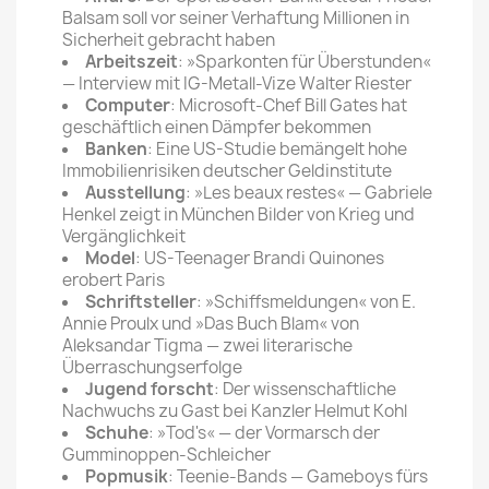
Balsam soll vor seiner Verhaftung Millionen in
Sicherheit gebracht haben
Arbeitszeit
: »Sparkonten für Überstunden«
— Interview mit IG-Metall-Vize Walter Riester
Computer
: Microsoft-Chef Bill Gates hat
geschäftlich einen Dämpfer bekommen
Banken
: Eine US-Studie bemängelt hohe
Immobilienrisiken deutscher Geldinstitute
Ausstellung
: »Les beaux restes« — Gabriele
Henkel zeigt in München Bilder von Krieg und
Vergänglichkeit
Model
: US-Teenager Brandi Quinones
erobert Paris
Schriftsteller
: »Schiffsmeldungen« von E.
Annie Proulx und »Das Buch Blam« von
Aleksandar Tigma — zwei literarische
Überraschungserfolge
Jugend forscht
: Der wissenschaftliche
Nachwuchs zu Gast bei Kanzler Helmut Kohl
Schuhe
: »Tod's« — der Vormarsch der
Gumminoppen-Schleicher
Popmusik
: Teenie-Bands — Gameboys fürs