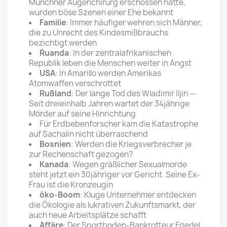
Münchner Augenchirurg erschossen hatte,
wurden böse Szenen einer Ehe bekannt
Familie
: Immer häufiger wehren sich Männer,
die zu Unrecht des Kindesmißbrauchs
bezichtigt werden
Ruanda
: In der zentralafrikanischen
Republik leben die Menschen weiter in Angst
USA
: In Amarillo werden Amerikas
Atomwaffen verschrottet
Rußland
: Der lange Tod des Wladimir Iljin —
Seit dreieinhalb Jahren wartet der 34jährige
Mörder auf seine Hinrichtung
Für Erdbebenforscher kam die Katastrophe
auf Sachalin nicht überraschend
Bosnien
: Werden die Kriegsverbrecher je
zur Rechenschaft gezogen?
Kanada
: Wegen gräßlicher Sexualmorde
steht jetzt ein 30jähriger vor Gericht. Seine Ex-
Frau ist die Kronzeugin
öko-Boom
: Kluge Unternehmer entdecken
die Ökologie als lukrativen Zukunftsmarkt, der
auch neue Arbeitsplätze schafft
Affäre
: Der Sportboden-Bankrotteur Friedel