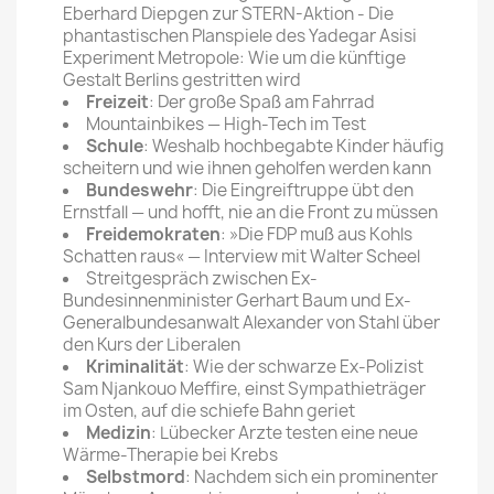
Eberhard Diepgen zur STERN-Aktion - Die
phantastischen Planspiele des Yadegar Asisi
Experiment Metropole: Wie um die künftige
Gestalt Berlins gestritten wird
Freizeit
: Der große Spaß am Fahrrad
Mountainbikes — High-Tech im Test
Schule
: Weshalb hochbegabte Kinder häufig
scheitern und wie ihnen geholfen werden kann
Bundeswehr
: Die Eingreiftruppe übt den
Ernstfall — und hofft, nie an die Front zu müssen
Freidemokraten
: »Die FDP muß aus Kohls
Schatten raus« — Interview mit Walter Scheel
Streitgespräch zwischen Ex-
Bundesinnenminister Gerhart Baum und Ex-
Generalbundesanwalt Alexander von Stahl über
den Kurs der Liberalen
Kriminalität
: Wie der schwarze Ex-Polizist
Sam Njankouo Meffire, einst Sympathieträger
im Osten, auf die schiefe Bahn geriet
Medizin
: Lübecker Arzte testen eine neue
Wärme-Therapie bei Krebs
Selbstmord
: Nachdem sich ein prominenter