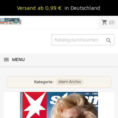
Versand ab 0,99 €
in Deutschland
shopping_cart
(0)

MENU
stern Archiv
Kategorie: