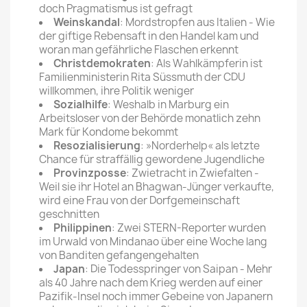
doch Pragmatismus ist gefragt
Weinskandal
: Mordstropfen aus Italien - Wie
der giftige Rebensaft in den Handel kam und
woran man gefährliche Flaschen erkennt
Christdemokraten
: Als Wahlkämpferin ist
Familienministerin Rita Süssmuth der CDU
willkommen, ihre Politik weniger
Sozialhilfe
: Weshalb in Marburg ein
Arbeitsloser von der Behörde monatlich zehn
Mark für Kondome bekommt
Resozialisierung
: »Norderhelp« als letzte
Chance für straffällig gewordene Jugendliche
Provinzposse
: Zwietracht in Zwiefalten -
Weil sie ihr Hotel an Bhagwan-Jünger verkaufte,
wird eine Frau von der Dorfgemeinschaft
geschnitten
Philippinen
: Zwei STERN-Reporter wurden
im Urwald von Mindanao über eine Woche lang
von Banditen gefangengehalten
Japan
: Die Todesspringer von Saipan - Mehr
als 40 Jahre nach dem Krieg werden auf einer
Pazifik-Insel noch immer Gebeine von Japanern