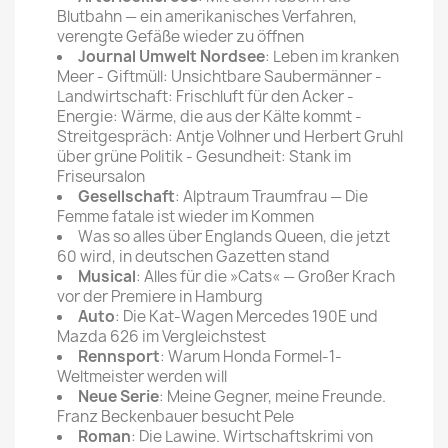
Blutbahn — ein amerikanisches Verfahren,
verengte Gefäße wieder zu öffnen
Journal Umwelt Nordsee
: Leben im kranken
Meer - Giftmüll: Unsichtbare Saubermänner -
Landwirtschaft: Frischluft für den Acker -
Energie: Wärme, die aus der Kälte kommt -
Streitgespräch: Antje Volhner und Herbert Gruhl
über grüne Politik - Gesundheit: Stank im
Friseursalon
Gesellschaft
: Alptraum Traumfrau — Die
Femme fatale ist wieder im Kommen
Was so alles über Englands Queen, die jetzt
60 wird, in deutschen Gazetten stand
Musical
: Alles für die »Cats« — Großer Krach
vor der Premiere in Hamburg
Auto
: Die Kat-Wagen Mercedes 190E und
Mazda 626 im Vergleichstest
Rennsport
: Warum Honda Formel-1-
Weltmeister werden will
Neue Serie
: Meine Gegner, meine Freunde.
Franz Beckenbauer besucht Pele
Roman
: Die Lawine. Wirtschaftskrimi von