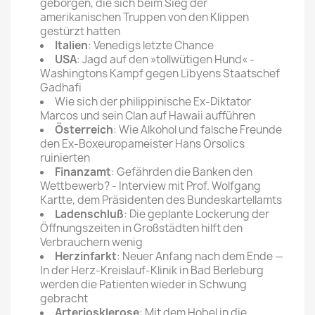
geborgen, die sich beim Sieg der
amerikanischen Truppen von den Klippen
gestürzt hatten
Italien
: Venedigs letzte Chance
USA
: Jagd auf den »tollwütigen Hund« -
Washingtons Kampf gegen Libyens Staatschef
Gadhafi
Wie sich der philippinische Ex-Diktator
Marcos und sein Clan auf Hawaii aufführen
Österreich
: Wie Alkohol und falsche Freunde
den Ex-Boxeuropameister Hans Orsolics
ruinierten
Finanzamt
: Gefährden die Banken den
Wettbewerb? - Interview mit Prof. Wolfgang
Kartte, dem Präsidenten des Bundeskartellamts
Ladenschluß
: Die geplante Lockerung der
Öffnungszeiten in Großstädten hilft den
Verbrauchern wenig
Herzinfarkt
: Neuer Anfang nach dem Ende —
In der Herz-Kreislauf-Klinik in Bad Berleburg
werden die Patienten wieder in Schwung
gebracht
Arteriosklerose
: Mit dem Hobel in die