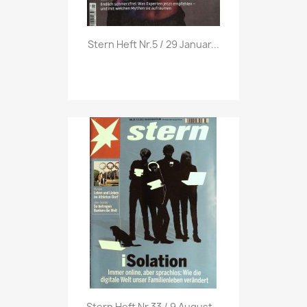
Vorschau

Stern Heft Nr.5 / 29 Januar...
Vorschau

Stern Heft Nr.33 / 9 August...