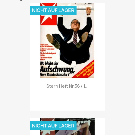
NICHT AUF LAGER
Vorschau

Stern Heft Nr.36 / 1...
NICHT AUF LAGER