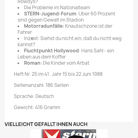
Rowdys?
Die Probleme im Nationalteam
STERN-Jugend-Forum
: Uber 60 Prozent
sind gegen Gewalt im Stadion
Motorradunfälle:
Knautschzone ist der
Fahrer
Inz
e
st: Siehst du nicht ein, daß du nicht weg
kannst?
Fluchtpunkt Hollywood
: Hans Sahl - ein
Leben aus dem Koffer
Roman:
Die Kinder vom Arbat
Heft Nr. 25 im 41 . Jahr 15 bis 22 Juni 1988
Seitenanzahl: 186 Seiten
Sprache: Deutsch
Gewicht: 416 Gramm
VIELLEICHT GEFÄLLT IHNEN AUCH