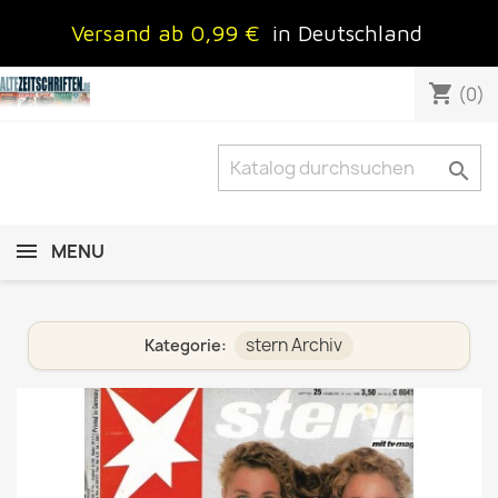
Versand ab 0,99 €
in Deutschland
shopping_cart
(0)

MENU
stern Archiv
Kategorie: