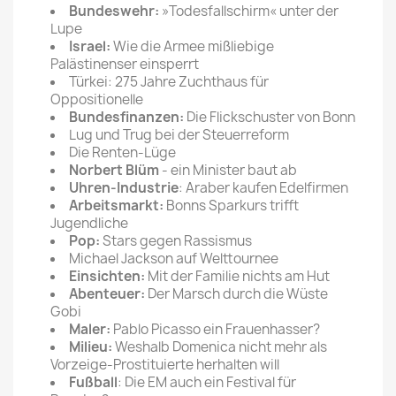
Bundeswehr:
»Todesfallschirm« unter der
Lupe
Israel:
Wie die Armee mißliebige
Palästinenser einsperrt
Türkei: 275 Jahre Zuchthaus für
Oppositionelle
Bundesfinanzen:
Die Flickschuster von Bonn
Lug und Trug bei der Steuerreform
Die Renten-Lüge
Norbert Blüm
- ein Minister baut ab
Uhren-Industrie
: Araber kaufen Edelfirmen
Arbeitsmarkt:
Bonns Sparkurs trifft
Jugendliche
Pop:
Stars gegen Rassismus
Michael Jackson auf Welttournee
Einsichten:
Mit der Familie nichts am Hut
Abenteuer:
Der Marsch durch die Wüste
Gobi
Maler:
Pablo Picasso ein Frauenhasser?
Milieu:
Weshalb Domenica nicht mehr als
Vorzeige-Prostituierte herhalten will
Fußball
: Die EM auch ein Festival für