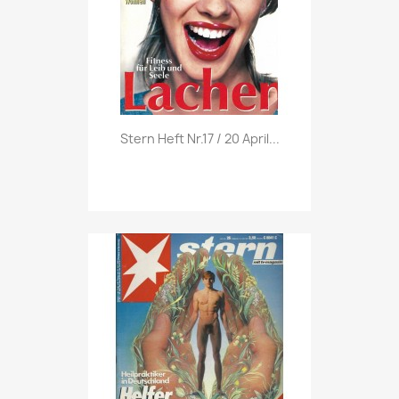
Vorschau

Stern Heft Nr.17 / 20 April...