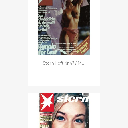
Vorschau

Stern Heft Nr.47 / 14...