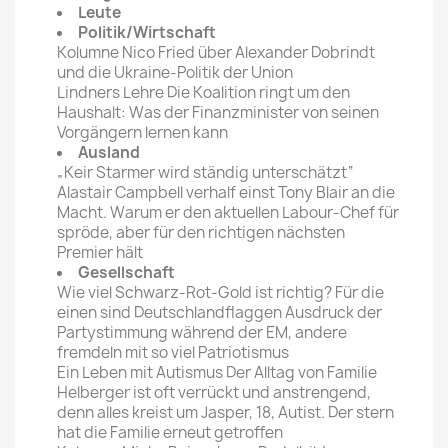
Leute
Politik/Wirtschaft
Kolumne Nico Fried über Alexander Dobrindt
und die Ukraine-Politik der Union
Lindners Lehre Die Koalition ringt um den
Haushalt: Was der Finanzminister von seinen
Vorgängern lernen kann
Ausland
„Keir Starmer wird ständig unterschätzt“
Alastair Campbell verhalf einst Tony Blair an die
Macht. Warum er den aktuellen Labour-Chef für
spröde, aber für den richtigen nächsten
Premier hält
Gesellschaft
Wie viel Schwarz-Rot-Gold ist richtig? Für die
einen sind Deutschlandflaggen Ausdruck der
Partystimmung während der EM, andere
fremdeln mit so viel Patriotismus
Ein Leben mit Autismus Der Alltag von Familie
Helberger ist oft verrückt und anstrengend,
denn alles kreist um Jasper, 18, Autist. Der stern
hat die Familie erneut getroffen