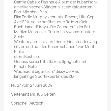
Camila Cabello Das neue Album der kubanisch-
amerikanischen Sängerin ist ein kalkulierter
Pop-Mix ohne Plan
Film Eddie Murphy kehrt als „Beverly Hills Cop:
Axel F.“ in seine berühmteste Rolle zurück
Buch James Ellroys „Die Zauberer“: der Fall
Marilyn Monroe als Trip in Hollywoods düstere
Seele
Westermann liest „Ich könnte hier stundenlang
sitzen und auf den Rasen schauen“ von Moritz
Rinke
stern Bestseller
Genuss Korea trifft Italien: Spaghetti mit
Kimchi-Note
Was macht eigentlich? Sissy de Mas,
langjährige Sportexpertin des ZDF
Nr. 27 vom 27 Juni 2024
Seitenanzahl: 106 Seiten
Sprache: Deutsch