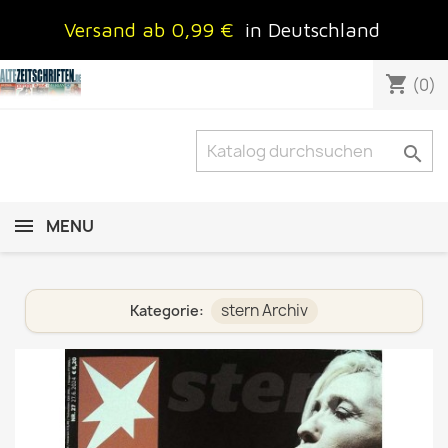
Versand ab 0,99 €
in Deutschland
shopping_cart
(0)

MENU
stern Archiv
Kategorie: