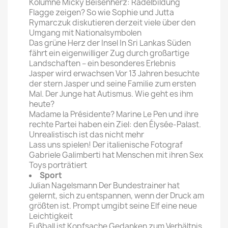
Kolumne Micky Beisenherz: Radelbildung
Flagge zeigen? So wie Sophie und Jutta
Rymarczuk diskutieren derzeit viele über den
Umgang mit Nationalsymbolen
Das grüne Herz der Insel In Sri Lankas Süden
fährt ein eigenwilliger Zug durch großartige
Landschaften – ein besonderes Erlebnis
Jasper wird erwachsen Vor 13 Jahren besuchte
der stern Jasper und seine Familie zum ersten
Mal. Der Junge hat Autismus. Wie geht es ihm
heute?
Madame la Présidente? Marine Le Pen und ihre
rechte Partei haben ein Ziel: den Élysée-Palast.
Unrealistisch ist das nicht mehr
Lass uns spielen! Der italienische Fotograf
Gabriele Galimberti hat Menschen mit ihren Sex
Toys porträtiert
Sport
Julian Nagelsmann Der Bundestrainer hat
gelernt, sich zu entspannen, wenn der Druck am
größten ist. Prompt umgibt seine Elf eine neue
Leichtigkeit
Fußball ist Kopfsache Gedanken zum Verhältnis